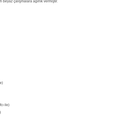
h beyaz çalışmalara ağırlık vermiştir.
e)
cı ile)
)