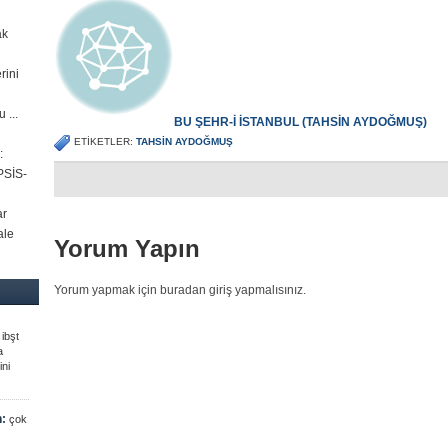
ak
rini
 ...
BU ŞEHR-İ İSTANBUL (TAHSİN AYDOĞMUŞ)
ETIKETLER:
TAHSIN AYDOĞMUŞ
:
PSİS-
ar
ale
Yorum Yapın
Yorum yapmak için buradan giriş yapmalısınız.
ibşt
a
ini
n:
çok