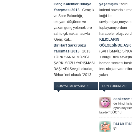
Genç Kalemler Hikaye
yaşamışım
:
zordu
Yarışması 2013
:
Gençlik
kalemi havada tutm
ve Spor Bakanlığı,
kağıt ile
okuyan, düşünen ve
sevişemiyor,meyvele
yazan genç yeteneklere
toplayamıyordum
sahip çıkmak amacıyla
harabeler oluşuyordu
'Genç Kal...
KILIÇLARIN
Bir Harf Şarkı Sözü
GÖLGESİNDE AŞK
Yarışması 2013
:
2013
(ŞAH İSMAİL) SİNO
TÜRK SANAT MÜZİĞİ
1 kurgu: film savaşın
ŞARKI SÖZÜ YARIŞMASI
hemen sonrası başl
BAŞLADI Sevgili okurlar,
ters akışlar vardır.fin
Birharf.net olarak “2013 ...
yakın ...
SOSYAL MEDYADAYIZ!
SON YORUMLAR
cankerem:
de ikinci haft
oyun seyirler
bitirdik”.BÜO” d…
hasan ilha
iyi