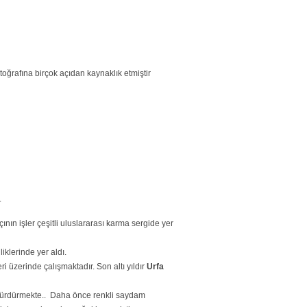
oğrafına birçok açıdan kaynaklık etmiştir
.
ının işler çeşitli uluslararası karma sergide yer
iklerinde yer aldı.
 üzerinde çalışmaktadır. Son altı yıldır
Urfa
 sürdürmekte.. Daha önce renkli saydam