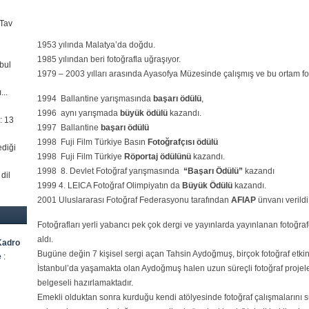
Tav
1953 yılında Malatya’da doğdu.
1985 yılından beri fotoğrafla uğraşıyor.
nbul
1979 – 2003 yılları arasında Ayasofya Müzesinde çalışmış ve bu ortam fot
...
1994 Ballantine yarışmasında
başarı ödülü
,
1996 aynı yarışmada
büyük ödülü
kazandı.
 :
13
1997 Ballantine
başarı ödülü
1998 Fuji Film Türkiye Basın
Fotoğrafçısı ödülü
ediği
1998 Fuji Film Türkiye
Röportaj ödülünü
kazandı.
1998 8. Devlet Fotoğraf yarışmasında
“Başarı Ödülü”
kazandı
dil
1999 4. LEICA Fotoğraf Olimpiyatın da
Büyük Ödülü
kazandı.
2001 Uluslararası Fotoğraf Federasyonu tarafından
AFIAP
ünvanı verildi
Fotoğrafları yerli yabancı pek çok dergi ve yayınlarda yayınlanan fotoğrafç
aldı.
Kadro
Bugüne değin 7 kişisel sergi açan Tahsin Aydoğmuş, birçok fotoğraf etkinl
e
:
İstanbul’da yaşamakta olan Aydoğmuş halen uzun süreçli fotoğraf projeleri
belgeseli hazırlamaktadır.
Emekli olduktan sonra kurduğu kendi atölyesinde fotoğraf çalışmalarını