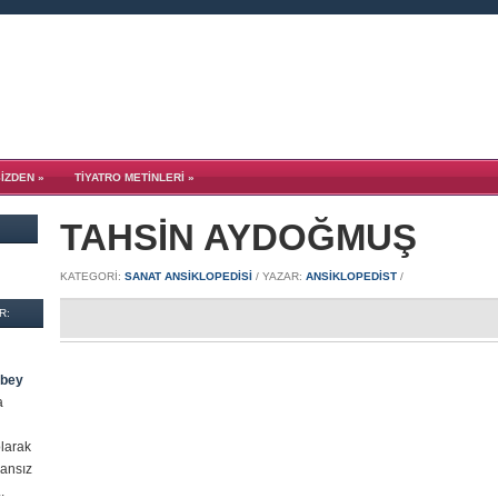
SİZDEN
»
TIYATRO METINLERI
»
TAHSİN AYDOĞMUŞ
KATEGORI:
SANAT ANSİKLOPEDİSİ
/ YAZAR:
ANSIKLOPEDIST
/
R:
rbey
a
olarak
ransız
.