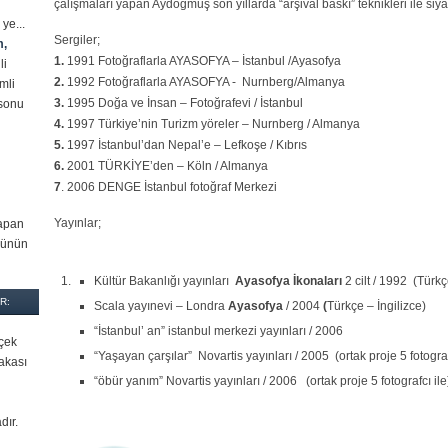
çalışmaları yapan Aydoğmuş son yıllarda “arşival baskı” teknikleri ile siya
ye...
Sergiler;
m,
1.
1991 Fotoğraflarla AYASOFYA – İstanbul /Ayasofya
li
2.
1992 Fotoğraflarla AYASOFYA - Nurnberg/Almanya
mli
3.
1995 Doğa ve İnsan – Fotoğrafevi / İstanbul
asonu
4.
1997 Türkiye’nin Turizm yöreler – Nurnberg / Almanya
5.
1997 İstanbul’dan Nepal’e – Lefkoşe / Kıbrıs
6.
2001 TÜRKİYE’den – Köln / Almanya
7
. 2006 DENGE İstanbul fotoğraf Merkezi
Yayınlar;
yapan
sünün
Kültür Bakanlığı yayınları
Ayasofya İkonaları
2 cilt / 1992 (Türkç
R:
Scala yayınevi – Londra
Ayasofya
/ 2004
(
Türkçe – İngilizce)
“İstanbul’ an” istanbul merkezi yayınları / 2006
çek
“Yaşayan çarşılar” Novartis yayınları / 2005 (ortak proje 5 fotograf
lakası
“öbür yanım” Novartis yayınları / 2006 (ortak proje 5 fotografcı ile
dır.