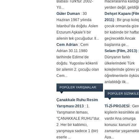
Babası Türk'tür. 2002-
maceralarına kaldığı
Yö...
yerden değil, geldiği 
Güler Duman
:
30
Dehşet Kapanı (Fil
Haziran 1967 yılında
2011)
:
Bir grup kolej
Istanbul’da doğdu. Aslen
çocuk ormanda gize
Erzurum Aşkale’li bir
bir kabinde bir haft
ailenin tek çocuğudur. Il...
geçirecektir.Ancak
Cem Adrian
:
Cem
başlarına ge...
Adrian 30.11.1980
Selam (Film, 2013)
:
tarihinde Edirne’de
Dünyanın farklı
doğdu. Yugoslav kökenli
ülkelerindeki Türk
bir ailenin 2. çocuğu olan
kolejlerinde görev 
Cem...
öğretmenlerin öykü
anlatıldığı ilk...
POPÜLER YARIŞMALAR:
POPÜLER SİZİNKİLE
Çanakkale Ruhu Resim
Yarışması 2013
:
1.
Tİ-Zİ-PROJESİ
:
Ger
Yarışmanın teması,
kişilerin kesinlikle a
“ÇANAKKALE RUHU”dur.
vardır Ana omurga
2. Her bir katılımcı,
konusu: kanuni zor
yarışmaya sadece 1 (bir)
zamanlar yaşamakta
eserle ...
Aya...