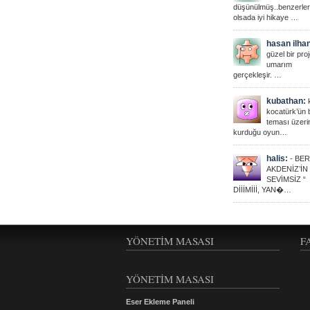
düşünülmüş..benzerler
olsada iyi hikaye …
hasan ilha
güzel bir proj
umarım
gerçekleşir. …
kubathan:
kocatürk’ün 
teması üzeri
kurduğu oyun…
halis:
- BER
AKDENİZ’İN
SEVİMSİZ “
DİİİMİİİ, YAN�…
YÖNETIM MASASI
F
YÖNETİM MASASI
Eser Ekleme Paneli