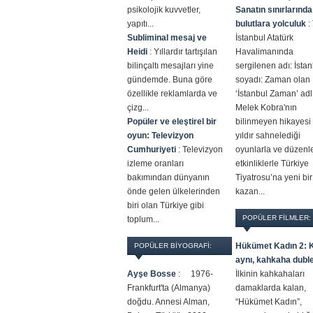
psikolojik kuvvetler,
Sanatın sınırlarında
yapıtı...
bulutlara yolculuk
:
Subliminal mesaj ve
İstanbul Atatürk
Heidi
:
Yıllardır tartışılan
Havalimanında
bilinçaltı mesajları yine
sergilenen adı: İsta
gündemde. Buna göre
soyadı: Zaman olan
özellikle reklamlarda ve
‘İstanbul Zaman’ adlı
çizg...
Melek Kobra'nın
Popüler ve eleştirel bir
bilinmeyen hikayesi
oyun: Televizyon
yıldır sahnelediği
Cumhuriyeti
:
Televizyon
oyunlarla ve düzenl
izleme oranları
etkinliklerle Türkiye
bakımından dünyanın
Tiyatrosu’na yeni bir 
önde gelen ülkelerinden
kazan...
biri olan Türkiye gibi
POPÜLER FILMLER:
toplum...
Hükümet Kadın 2: 
POPÜLER BİYOGRAFİ:
aynı, kahkaha dubl
Ayşe Bosse
:
1976-
İlkinin kahkahaları
Frankfurt'ta (Almanya)
damaklarda kalan,
doğdu. Annesi Alman,
“Hükümet Kadın”,