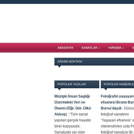
ANASAYFA
SANATLAR
»
YARIŞMA
»
ARAMA NOKTASI:
POPÜLER YAZILAR:
POPÜLER HABERLE
Müzigin İnsan Saglığı
Fotoğrafın yaşayan
Üzerindeki Yeri ve
efsanesi Bruno Ba
Önemi (Öğr. Gör. Ülkü
Bursa'daydı
:
Düny
Akkuş)
:
“Tüm sanat
fotoğraf sanatının
yapıları gerçek hayatın
‘Yaşayan efsanesi’ 
birer kopyasıdır.
nitelendirilen usta F
Sanatçıda var olan
fotoğraf sanatçısı Br..