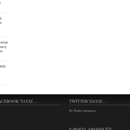
i
n:
e.
kemal
barış
ne
RİN
ACEBOOK’TAYIZ…
TWITTER’DAYIZ…
No Twitter messages.
E-POSTA ABONELIĞI