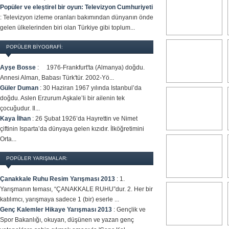
Popüler ve eleştirel bir oyun: Televizyon Cumhuriyeti
:
Televizyon izleme oranları bakımından dünyanın önde
gelen ülkelerinden biri olan Türkiye gibi toplum...
POPÜLER BİYOGRAFİ:
Ayşe Bosse
:
1976-Frankfurt'ta (Almanya) doğdu.
Annesi Alman, Babası Türk'tür. 2002-Yö...
Güler Duman
:
30 Haziran 1967 yılında Istanbul’da
doğdu. Aslen Erzurum Aşkale’li bir ailenin tek
çocuğudur. Il...
Kaya İlhan
:
26 Şubat 1926’da Hayrettin ve Nimet
çiftinin Isparta’da dünyaya gelen kızıdır. İlköğretimini
Orta...
POPÜLER YARIŞMALAR:
Çanakkale Ruhu Resim Yarışması 2013
:
1.
Yarışmanın teması, “ÇANAKKALE RUHU”dur. 2. Her bir
katılımcı, yarışmaya sadece 1 (bir) eserle ...
Genç Kalemler Hikaye Yarışması 2013
:
Gençlik ve
Spor Bakanlığı, okuyan, düşünen ve yazan genç