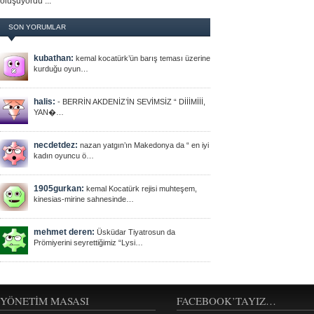
oluşuyordu ...
SON YORUMLAR
kubathan:
kemal kocatürk’ün barış teması üzerine
kurduğu oyun…
halis:
- BERRİN AKDENİZ’İN SEVİMSİZ “ DİİİMİİİ,
YAN�…
necdetdez:
nazan yatgın’ın Makedonya da “ en iyi
kadın oyuncu ö…
1905gurkan:
kemal Kocatürk rejisi muhteşem,
kinesias-mirine sahnesinde…
mehmet deren:
Üsküdar Tiyatrosun da
Prömiyerini seyrettiğimiz “Lysi…
YÖNETIM MASASI
FACEBOOK’TAYIZ…