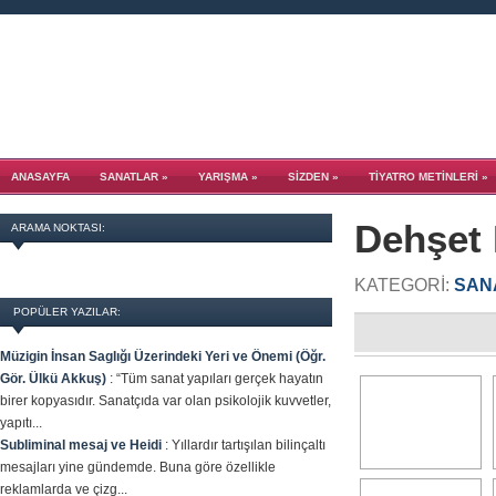
ANASAYFA
SANATLAR
»
YARIŞMA
»
SİZDEN
»
TIYATRO METINLERI
»
Dehşet 
ARAMA NOKTASI:
KATEGORI:
SAN
POPÜLER YAZILAR:
Müzigin İnsan Saglığı Üzerindeki Yeri ve Önemi (Öğr.
Gör. Ülkü Akkuş)
:
“Tüm sanat yapıları gerçek hayatın
birer kopyasıdır. Sanatçıda var olan psikolojik kuvvetler,
yapıtı...
Subliminal mesaj ve Heidi
:
Yıllardır tartışılan bilinçaltı
mesajları yine gündemde. Buna göre özellikle
reklamlarda ve çizg...