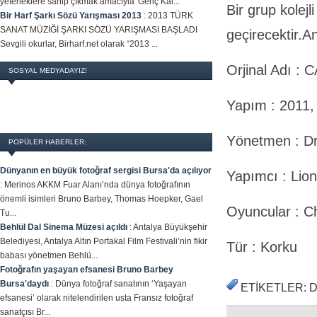
yeteneklere sahip çıkmak amacıyla 'Genç Kal...
Bir grup kolej
Bir Harf Şarkı Sözü Yarışması 2013
:
2013 TÜRK
SANAT MÜZİĞİ ŞARKI SÖZÜ YARIŞMASI BAŞLADI
geçirecektir.A
Sevgili okurlar, Birharf.net olarak “2013 ...
Orjinal Adı 
SOSYAL MEDYADAYIZ!
Yapım : 2011
Yönetmen : D
POPÜLER HABERLER:
Dünyanın en büyük fotoğraf sergisi Bursa'da açılıyor
Yapımcı : Lio
:
Merinos AKKM Fuar Alanı’nda dünya fotoğrafının
önemli isimleri Bruno Barbey, Thomas Hoepker, Gael
Oyuncular : C
Tu...
Behlül Dal Sinema Müzesi açıldı
:
Antalya Büyükşehir
Belediyesi, Antalya Altın Portakal Film Festivali’nin fikir
Tür : Korku
babası yönetmen Behlü...
Fotoğrafın yaşayan efsanesi Bruno Barbey
Bursa'daydı
:
Dünya fotoğraf sanatının ‘Yaşayan
ETIKETLER: 
efsanesi’ olarak nitelendirilen usta Fransız fotoğraf
sanatçısı Br...