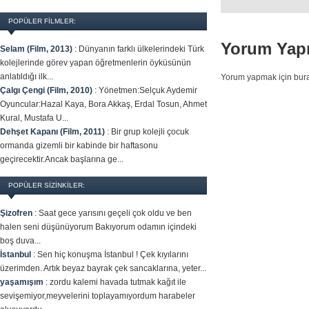
POPÜLER FILMLER:
Yorum Yap
Selam (Film, 2013)
:
Dünyanın farklı ülkelerindeki Türk
kolejlerinde görev yapan öğretmenlerin öyküsünün
anlatıldığı ilk...
Yorum yapmak için bura
Çalgı Çengi (Film, 2010)
:
Yönetmen:Selçuk Aydemir
Oyuncular:Hazal Kaya, Bora Akkaş, Erdal Tosun, Ahmet
Kural, Mustafa U...
Dehşet Kapanı (Film, 2011)
:
Bir grup kolejli çocuk
ormanda gizemli bir kabinde bir haftasonu
geçirecektir.Ancak başlarına ge...
POPÜLER SİZİNKİLER:
Şizofren
:
Saat gece yarısını geçeli çok oldu ve ben
halen seni düşünüyorum Bakıyorum odamın içindeki
boş duva...
İstanbul
:
Sen hiç konuşma İstanbul ! Çek kıyılarını
üzerimden. Artık beyaz bayrak çek sancaklarına, yeter...
yaşamışım
:
zordu kalemi havada tutmak kağıt ile
sevişemiyor,meyvelerini toplayamıyordum harabeler