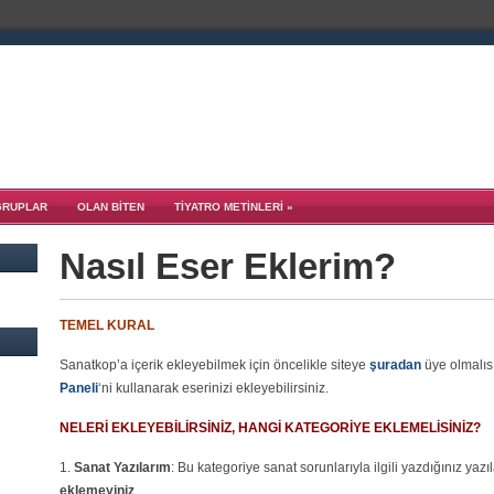
GRUPLAR
OLAN BITEN
TIYATRO METINLERI
»
Nasıl Eser Eklerim?
TEMEL KURAL
Sanatkop’a içerik ekleyebilmek için öncelikle siteye
şuradan
üye olmalısı
Paneli
‘ni kullanarak eserinizi ekleyebilirsiniz.
NELERİ EKLEYEBİLİRSİNİZ, HANGİ KATEGORİYE EKLEMELİSİNİZ?
1.
Sanat Yazılarım
: Bu kategoriye sanat sorunlarıyla ilgili yazdığınız yazıl
eklemeyiniz
.