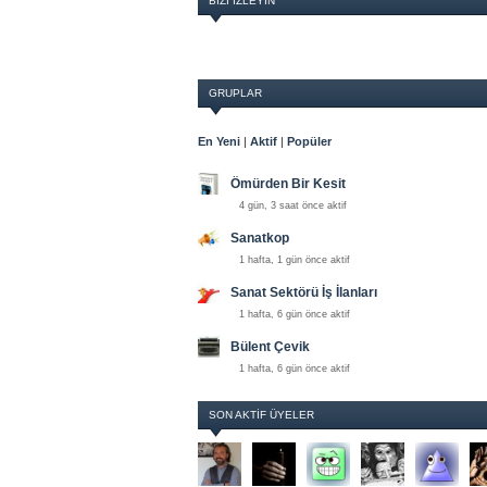
BIZI İZLEYIN
GRUPLAR
En Yeni
|
Aktif
|
Popüler
Ömürden Bir Kesit
4 gün, 3 saat önce aktif
Sanatkop
1 hafta, 1 gün önce aktif
Sanat Sektörü İş İlanları
1 hafta, 6 gün önce aktif
Bülent Çevik
1 hafta, 6 gün önce aktif
SON AKTIF ÜYELER