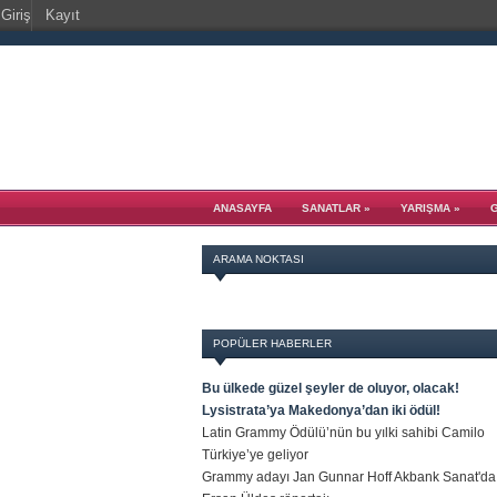
Giriş
Kayıt
ANASAYFA
SANATLAR
»
YARIŞMA
»
ARAMA NOKTASI
POPÜLER HABERLER
Bu ülkede güzel şeyler de oluyor, olacak!
Lysistrata’ya Makedonya’dan iki ödül!
Latin Grammy Ödülü’nün bu yılki sahibi Camilo
Türkiye’ye geliyor
Grammy adayı Jan Gunnar Hoff Akbank Sanat'da