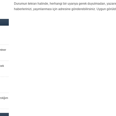
Durumun tekrarı halinde, herhangi bir uyarıya gerek duyulmadan, yazarın 
haberlerinizi, yayınlanması için adresine gönderebilirsiniz. Uygun görüld
tiner
 pek
zdığım