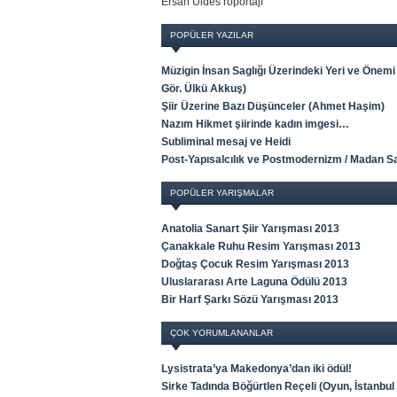
Ersan Üldes röportajı
POPÜLER YAZILAR
Müzigin İnsan Saglığı Üzerindeki Yeri ve Önemi 
Gör. Ülkü Akkuş)
Şiir Üzerine Bazı Düşünceler (Ahmet Haşim)
Nazım Hikmet şiirinde kadın imgesi…
Subliminal mesaj ve Heidi
Post-Yapısalcılık ve Postmodernizm / Madan S
POPÜLER YARIŞMALAR
Anatolia Sanart Şiir Yarışması 2013
Çanakkale Ruhu Resim Yarışması 2013
Doğtaş Çocuk Resim Yarışması 2013
Uluslararası Arte Laguna Ödülü 2013
Bir Harf Şarkı Sözü Yarışması 2013
ÇOK YORUMLANANLAR
Lysistrata’ya Makedonya’dan iki ödül!
Sirke Tadında Böğürtlen Reçeli (Oyun, İstanbul