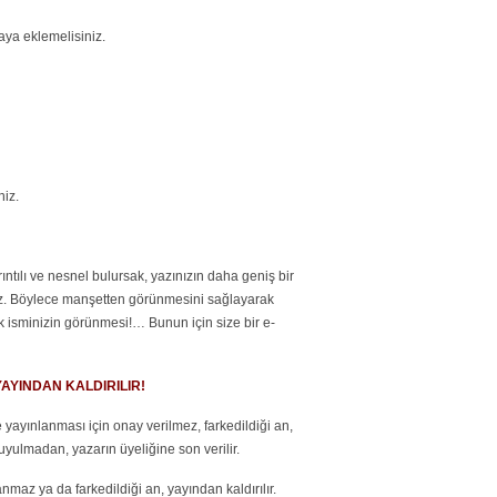
ya eklemelisiniz.
niz.
ıntılı ve nesnel bulursak, yazınızın daha geniş bir
lırız. Böylece manşetten görünmesini sağlayarak
ek isminizin görünmesi!… Bunun için size bir e-
AYINDAN KALDIRILIR!
e yayınlanması için onay verilmez, farkedildiği an,
uyulmadan, yazarın üyeliğine son verilir.
nmaz ya da farkedildiği an, yayından kaldırılır.