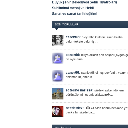
Büyükşehir Belediyesi Şehir Tiyatroları)
Subliminal mesaj ve Heidi
Sanat ve sanat tarihi eğitimi
SON YORUMLAR
cerent65:
Seyfettin kullanıcısının kitaba
bakın,tekste bakın,iş…
caner66:
hülya arslan çok başarılı,ayşen çe
de öyle.ama …
caner66:
stanley68 olmuş seyfettin. yazıyı
anlamadım, önce k…
ecterine narissa:
şili'deki askeri dönem
görüntülerinin oyunla alakasın�…
necdetdez:
HÜLYA bilen hanım benimde ya
başka bir sitede ba…