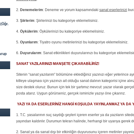
2.
Denemelerim
: Deneme ve yorum kapsamındaki
sanat eserlerinizi
bura
3.
Şiirlerim
: Şiirlerinizi bu kategoriye eklemelisiniz.
(Öğr.
4.
Öykülerim
: Öykülerinizi bu kategoriye eklemelisiniz.
5.
Oyunlarım
: Tiyatro oyunu metinlerinizi bu kategoriye eklemelisiniz.
6.
Duyurularım
: Sanat etkinlikleri duyurularınızı bu kategoriye eklemelisi
arup
SANAT YAZILARINIZI MANŞETE ÇIKARABİLİRİZ!
Sitenin “sanat yazılarım” bölümüne eklediğiniz yazınızı eğer yeterince ayr
kitleye ulaşması için yazınızı ait olduğu sanat dalının kategorisi içine a
size destek oluruz. Bunun için tek bir şartımız mevcut: yazar olarak gerç
posta atarız. Uygun görürseniz, gerçek isminizle yazıyı öne çıkarırız.
YAZI YA DA ESERLERİNİZ HANGİ KOŞULDA YAYINLANMAZ YA DA Y
1. T.C. yasalarının suç saydığı şeyleri içeren eserler ya da yazıların sited
yayından kaldırılır. Durumun tekrarı halinde, herhangi bir uyarıya gerek d
2. Sanat ya da sanat dışı bir etkinliğin duyurusunu içeren metinler yayınla