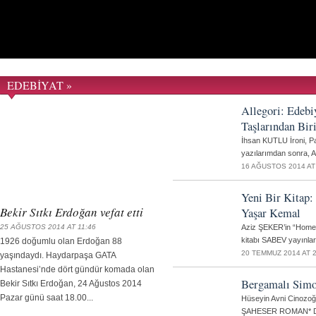
EDEBİYAT »
Allegori: Edebi
Taşlarından Bir
İhsan KUTLU İroni, P
yazılarımdan sonra, A
16 AĞUSTOS 2014 AT
Yeni Bir Kitap:
Bekir Sıtkı Erdoğan vefat etti
Yaşar Kemal
25 AĞUSTOS 2014 AT 11:46
Aziz ŞEKER’in “Homer
kitabı SABEV yayınla
1926 doğumlu olan Erdoğan 88
20 TEMMUZ 2014 AT 2
yaşındaydı. Haydarpaşa GATA
Hastanesi’nde dört gündür komada olan
Bergamalı Sim
Bekir Sıtkı Erdoğan, 24 Ağustos 2014
Pazar günü saat 18.00...
Hüseyin Avni Cinoz
ŞAHESER ROMAN* Dİ