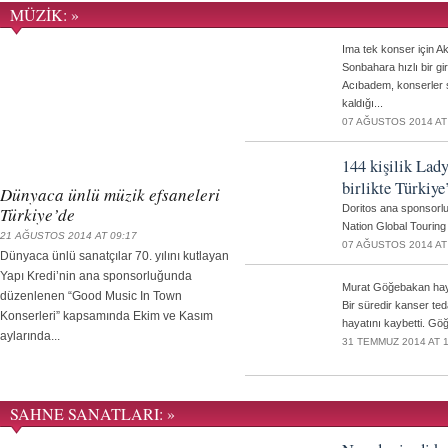
MÜZİK: »
Ima tek konser için 
Sonbahara hızlı bir g
Acıbadem, konserler s
kaldığı...
07 AĞUSTOS 2014 AT
144 kişilik Lady
birlikte Türkiye
Dünyaca ünlü müzik efsaneleri
Doritos ana sponsorlu
Türkiye’de
Nation Global Touring iş
21 AĞUSTOS 2014 AT 09:17
07 AĞUSTOS 2014 AT
Dünyaca ünlü sanatçılar 70. yılını kutlayan
Yapı Kredi’nin ana sponsorluğunda
Murat Göğebakan haya
düzenlenen “Good Music In Town
Bir süredir kanser t
Konserleri” kapsamında Ekim ve Kasım
hayatını kaybetti. Göğe
aylarında...
31 TEMMUZ 2014 AT 1
SAHNE SANATLARI: »