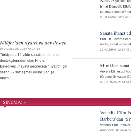
Nerede şimdi ka
İsmail Dümbüllü İSM
tanımıyor musun? İsma
05 TEMMUZ 2014 AT 0
Sanata ihanet
Prof. Dr. Levent Seçe
Nilüfer’den tiyatroya dev destek
iktidar, sanat ve sanat
08 AĞUSTOS 2014 AT 14:44
15 HAZIRAN 2014 AT 
Türkiye’de 15 yıldır sanatın en önemli
destekçilerinden olan Nilüfer
Minikleri sanat 
Belediyesi, hayata geçireceği “Tiyatro” için
Ankara Etimesgut Abdu
sezonluk sözleşmeli oyuncular işe
öğretmenlik yapan Gü
alacak....
02 HAZIRAN 2014 AT 
SİNEMA: »
Venedik Film Fe
Barbera’dan ‘Si
Venedik Film Festivali
röportajda, ilk uzun met