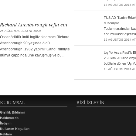
18 AĞUSTOS 2014 AT
TÜSİAD ”Kadın-Erkek E
Richard Attenborough vefat etti
düzenliyor
Toplum tarafından kad
25 AĞUSTOS 2014 AT 10:36
sorumluluklar eşitsizl
Oscar ödüllü ünlü İngiliz sinemacı Richard
15 AĞUSTOS 2014 AT
Attenborough 90 yaşında öldü.
Attenborough, 1982 yapımı ‘Gandi’ filmiyle
Üç Yol Asya Pasifik E
dünya çappında üne kavuşmuş ve bu...
25 Ekim 2013’de vizyo
ödüllerle dönen ‘Üç Yol’
13 AĞUSTOS 2014 AT
KURUMSAL
BIZI İZLEYIN
Gizlilik Bildirimi
Hakkımızda
İletişim
Kullanım Koşulları
Reklam