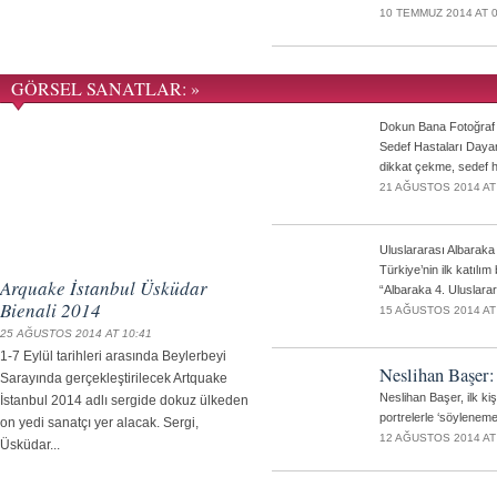
10 TEMMUZ 2014 AT 0
GÖRSEL SANATLAR: »
Dokun Bana Fotoğraf
Sedef Hastaları Daya
dikkat çekme, sedef has
21 AĞUSTOS 2014 AT
Uluslararası Albarak
Türkiye’nin ilk katılı
Arquake İstanbul Üsküdar
“Albaraka 4. Uluslarar
Bienali 2014
15 AĞUSTOS 2014 AT
25 AĞUSTOS 2014 AT 10:41
1-7 Eylül tarihleri arasında Beylerbeyi
Neslihan Başer:
Sarayında gerçekleştirilecek Artquake
Neslihan Başer, ilk ki
İstanbul 2014 adlı sergide dokuz ülkeden
portrelerle ‘söylenemey
on yedi sanatçı yer alacak. Sergi,
12 AĞUSTOS 2014 AT
Üsküdar...