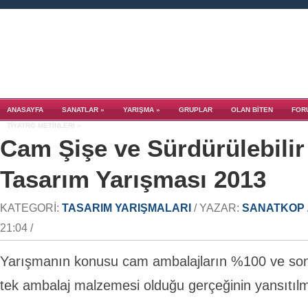
ANASAYFA
SANATLAR
»
YARIŞMA
»
GRUPLAR
OLAN BITEN
FOR
TIYATRO METINLERI
»
Cam Şişe ve Sürdürülebilir
Tasarım Yarışması 2013
KATEGORI:
TASARIM YARIŞMALARI
/ YAZAR:
SANATKOP
21:04 /
Yarışmanın konusu cam ambalajların %100 ve son
tek ambalaj malzemesi olduğu gerçeğinin yansıtılm