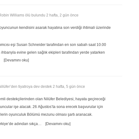
, Robin Williams ölü bulundu
2 hafta, 2 gün önce
 oyuncunun kendisini asarak hayatına son verdiği ihtimali üzerinde
arımcısı eşi Susan Schneider tarafından en son sabah saat 10.00
s ihbarıyla evine gelen sağlık ekipleri tarafından yerde yatarken
[Devamını oku]
 Nilüfer’den tiyatroya dev destek
2 hafta, 5 gün önce
emli destekçilerinden olan Nilüfer Belediyesi, hayata geçireceği
yuncular işe alacak. 26 Ağustos’ta sona erecek başvurular için
telerin oyunculuk Bölümü mezunu olması şartı aranacak.
ürkiye’de adından sıkça…
[Devamını oku]