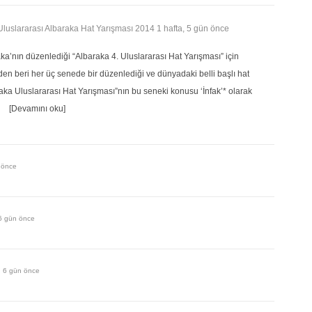
 Uluslararası Albaraka Hat Yarışması 2014
1 hafta, 5 gün önce
aka’nın düzenlediği “Albaraka 4. Uluslararası Hat Yarışması” için
en beri her üç senede bir düzenlediği ve dünyadaki belli başlı hat
aka Uluslararası Hat Yarışması”nın bu seneki konusu ‘İnfak’* olarak
…
[Devamını oku]
 önce
 6 gün önce
, 6 gün önce