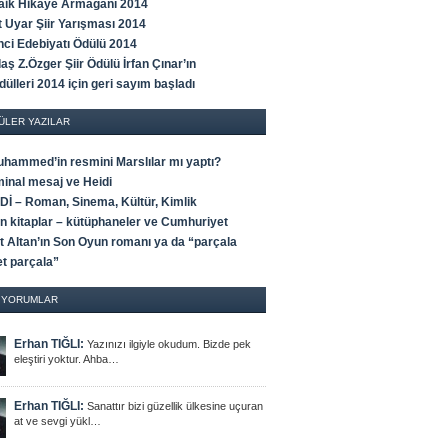
Faik Hikaye Armağanı 2014
t Uyar Şiir Yarışması 2014
ci Edebiyatı Ödülü 2014
ş Z.Özger Şiir Ödülü İrfan Çınar’ın
ülleri 2014 için geri sayım başladı
ÜLER YAZILAR
uhammed’in resmini Marslılar mı yaptı?
minal mesaj ve Heidi
İ – Roman, Sinema, Kültür, Kimlik
an kitaplar – kütüphaneler ve Cumhuriyet
 Altan’ın Son Oyun romanı ya da “parçala
t parçala”
 YORUMLAR
Erhan TIĞLI:
Yazınızı ilgiyle okudum. Bizde pek
eleştiri yoktur. Ahba…
Erhan TIĞLI:
Sanattır bizi güzellik ülkesine uçuran
at ve sevgi yükl…