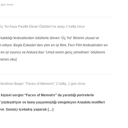
6 gün önce
 Üç Yol Asya Pasifik Ekran Ödülleri’ne aday
2 hafta önce
tıldığı festivallerden ödüllerle dönen ‘Üç Yol’ filminin ulusal ve
 ediyor. Başta Eskader’den yılın en iyi filmi, Fecr Film festivalinden en
n en iyi oyuncu ve Ankara’dan ‘Umut veren genç yönetmen’ ödüllerini
vamını oku]
, Neslihan Başer: “Faces of Memoirs”
2 hafta, 1 gün önce
 kişisel sergisi “Faces of Memoirs” da yarattığı portrelerle
 yüzleştiriyor ve bunu yaşanmışlığı simgeleyen Anadolu motifleri
or. Sanatçı içebakış yaparak […]