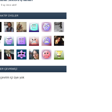
Sanat Sektörü İş İlanları
9 ay önce aktif
 AKTIF ÜYELER
ER ÇEVRIMIÇI
çevrim içi üye yok