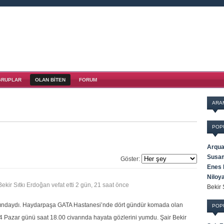
GRUPLAR
OLAN BITEN
FORUM
ARA
POP
Arqua
Susam
Göster:
Enes 
Niloy
Bekir Sıtkı Erdoğan vefat etti
2 gün, 21 saat önce
Bekir 
ındaydı. Haydarpaşa GATA Hastanesi’nde dört gündür komada olan
POP
4 Pazar günü saat 18.00 civarında hayata gözlerini yumdu. Şair Bekir