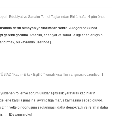
llegori: Edebiyat ve Sanatın Temel Taşlarından Biri
1 hafta, 4 gün önce
onusunda derin olmayan yazılarımdan sonra, Allegori hakkında
yı gerekli gördüm.
Amacım, edebiyat ve sanat ile ilgilenenler için bu
andırmak, bu kavramın üzerinde […]
 TÜSİAD ”Kadın-Erkek Eşitliği” temalı kısa film yarışması düzenliyor
1
üklenen roller ve sorumluluklar eşitsizlik yaratarak kadınların
ngellerle karşılaşmasına, ayrımcılığa maruz kalmasına sebep oluyor.
su zihniyette bir dönüşüm sağlanması, daha demokratik ve refahın daha
bir…
[Devamını oku]