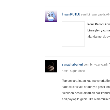
İhsan KUTLU
yeni bir yazı yazdı, A
İroni, Parodi k
birşeyler yazma
alanda merak uy
sanat haberleri
yeni bir yazı yazdı,
hafta, 5 gün önce
Toplum tarafından kadına ve erkeğe y
sadece cinsiyeti nedeniyle çeşitli e
Nesilden nesile aktarılan söz konu
adil paylaşıldığı bir ülke olmamızın 