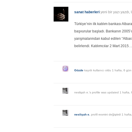
sanat haberleri
yeni bir yazı yazdı,
Türkiye’nin ilk katılım bankası Albar
başvurular başladı. Bankanın 2005’d
yarışmalarından kabul edilen “Albar
belirlendi. Katılımcılar 2 Mart 2015
Gözde
kayıtlı kullanıcı oldu
1 hafta, 6 gün
neslişah e.’s profile was updated
1 hafta,
neslişah e.
profil resmini değiştirdi
1 hafta