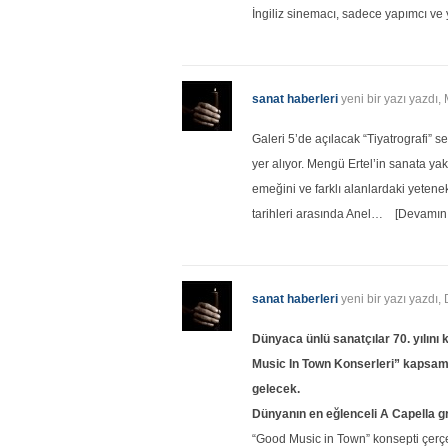
İngiliz sinemacı, sadece yapımcı v
sanat haberleri
yeni bir yazı yazdı,
Galeri 5’de açılacak “Tiyatrografi” s
yer alıyor. Mengü Ertel’in sanata yakl
emeğini ve farklı alanlardaki yeten
tarihleri arasında Anel…
[Devamını
sanat haberleri
yeni bir yazı yazdı
Dünyaca ünlü sanatçılar 70. yılın
Music In Town Konserleri” kapsamı
gelecek.
Dünyanın en eğlenceli A Capella 
“Good Music in Town” konsepti çerç