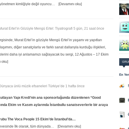
e yönetmen kimliğiyle değil oyuncu…
[Devamını oku]
 Murat Ertel’in Gözüyle Mengü Ertel: Tiyatrografi
5 gün, 21 saat önce
ergisinde, Murat Ertel’in gözüyle Mengü Ertel’in yaşamı ve yapıtları
aşımını, diğer sanatçılarla ve farklı sanat dallarıyla kurduğu ilişkileri,
eklerini daha iyi anlamamızı sağlayacak bu sergi, 12 Ağustos – 17 Ekim
 oku]
GRU
En Yen
, Dünyaca ünlü müzik efsaneleri Türkiye’de
1 hafta önce
ı kutlayan Yapı Kredi’nin ana sponsorluğunda düzenlenen “Good
nda Ekim ve Kasım aylarında İstanbullu sanatseverlerle bir araya
grubu The Voca People 15 Ekim’de İstanbul’da…
evesinde İlk olarak, tüm dünyada…
[Devamını oku]