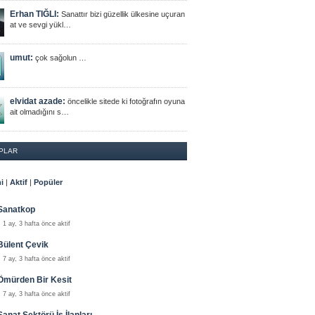
Erhan TIĞLI:
Sanattır bizi güzellik ülkesine uçuran
at ve sevgi yükl…
umut:
çok sağolun …
elvidat azade:
öncelikle sitede ki fotoğrafın oyuna
ait olmadığını s…
PLAR
i
|
Aktif
|
Popüler
Sanatkop
1 ay, 3 hafta önce aktif
Bülent Çevik
7 ay, 3 hafta önce aktif
Ömürden Bir Kesit
7 ay, 3 hafta önce aktif