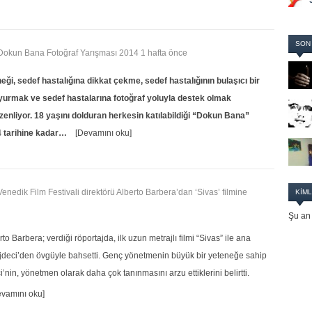
SON
, Dokun Bana Fotoğraf Yarışması 2014
1 hafta önce
i, sedef hastalığına dikkat çekme, sedef hastalığının bulaşıcı bir
urmak ve sedef hastalarına fotoğraf yoluyla destek olmak
zenliyor. 18 yaşını dolduran herkesin katılabildiği “Dokun Bana”
4 tarihine kadar…
[Devamını oku]
Venedik Film Festivali direktörü Alberto Barbera’dan ‘Sivas’ filmine
KIML
Şu an 
to Barbera; verdiği röportajda, ilk uzun metrajlı filmi “Sivas” ile ana
deci’den övgüyle bahsetti. Genç yönetmenin büyük bir yeteneğe sahip
in, yönetmen olarak daha çok tanınmasını arzu ettiklerini belirtti.
evamını oku]