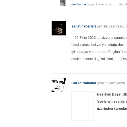
neslişah e.
kayıtlı kullanıcı oldu
1 hafta, 
sanat haberleri
yeni bir yazı yazdı,
25 Ekim 2013’de vizyona sunulan ka
uluslararası festival yolculuğu devam
iyi senaryo ve ardından Priştina’da
aldıktan sonra ‘Üç Yol’ filmi,…
[De
Görsel sanatlar
yeni bir yazı yazdı
Neslihan Başer, ilk
‘söylenemeyenleri’
üzerinden kurguluy