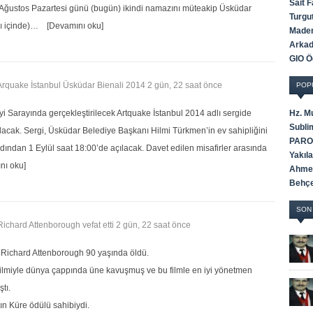
Sait 
 Ağustos Pazartesi günü (bugün) ikindi namazını müteakip Üsküdar
Turgu
ı içinde)…
[Devamını oku]
Maden
Arkada
GIO Öd
, Arquake İstanbul Üsküdar Bienali 2014
2 gün, 22 saat önce
POP
Hz. M
eyi Sarayında gerçekleştirilecek Artquake İstanbul 2014 adlı sergide
Subli
lacak. Sergi, Üsküdar Belediye Başkanı Hilmi Türkmen’in ev sahipliğini
PAROD
ardından 1 Eylül saat 18:00’de açılacak. Davet edilen misafirler arasında
Yakıl
nı oku]
Ahmet
Behçe
SON
 Richard Attenborough vefat etti
2 gün, 22 saat önce
ı Richard Attenborough 90 yaşında öldü.
filmiyle dünya çappında üne kavuşmuş ve bu filmle en iyi yönetmen
tı.
tın Küre ödülü sahibiydi.