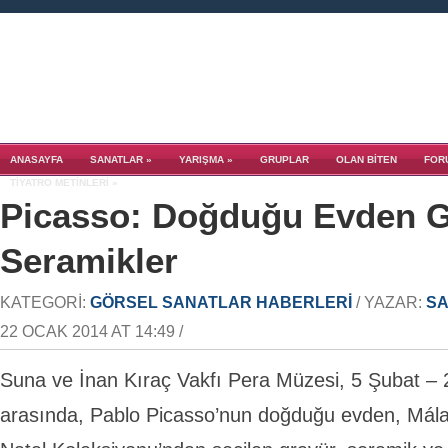
ANASAYFA
SANATLAR
»
YARIŞMA
»
GRUPLAR
OLAN BITEN
FOR
TIYATRO METINLERI
»
Picasso: Doğduğu Evden G
Seramikler
KATEGORI:
GÖRSEL SANATLAR HABERLERI
/ YAZAR:
SA
22 OCAK 2014 AT 14:49 /
Suna ve İnan Kıraç Vakfı Pera Müzesi, 5 Şubat – 2
arasında, Pablo Picasso’nun doğduğu evden, Mál