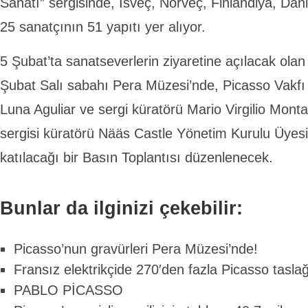
Sanatı” sergisinde, İsveç, Norveç, Finlandiya, Da
25 sanatçının 51 yapıtı yer alıyor.
5 Şubat’ta sanatseverlerin ziyaretine açılacak olan h
Şubat Salı sabahı Pera Müzesi’nde, Picasso Vakfı
Luna Aguliar ve sergi küratörü Mario Virgilio Mont
sergisi küratörü Nääs Castle Yönetim Kurulu Üyes
katılacağı bir Basın Toplantısı düzenlenecek.
Bunlar da ilginizi çekebilir:
Picasso’nun gravürleri Pera Müzesi’nde!
Fransız elektrikçide 270′den fazla Picasso taslağ
PABLO PİCASSO