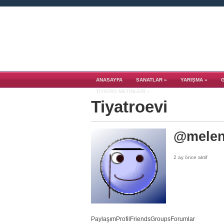
ANASAYFA
SANATLAR
»
YARIŞMA
»
TIYATRO METINLERI
»
Tiyatroevi
@melen
2 ay önce aktif
Paylaşım
Profil
Friends
Groups
Forumlar