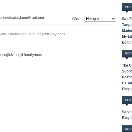
POP
lerim
Arkadaşlarım
Gruplarım
Göster:
Sait 
Turgu
Maden
yatro Önerisi konusunu başlattı
2 ay önce
My Li
Eğiti
POP
leceğiniz siteyi öneriyorum.
The C
Subli
Post-
Hz. M
Eleşti
ÇOK
Sanat
Eleşti
SON