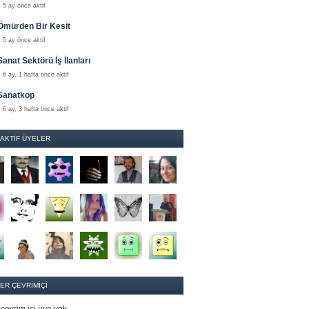
5 ay önce aktif
Ömürden Bir Kesit
5 ay önce aktif
Sanat Sektörü İş İlanları
6 ay, 1 hafta önce aktif
Sanatkop
6 ay, 3 hafta önce aktif
 AKTIF ÜYELER
ER ÇEVRIMIÇI