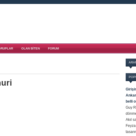
GRUPLAR
OLAN BITEN
FORUM
ARA
POP
uri
Giriş
Ankar
belli 
Guy R
dönme
Akıl s
Feyza 
tasar