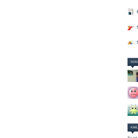
SON
KIML