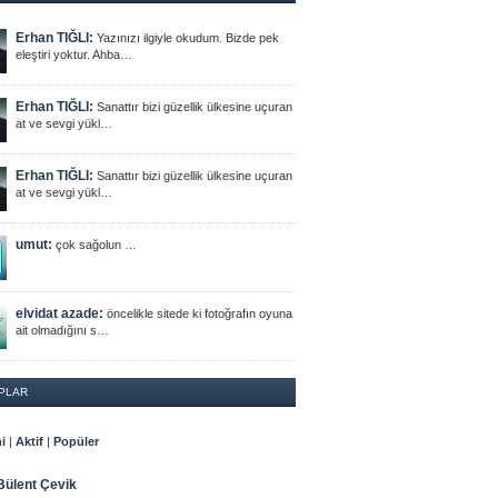
Erhan TIĞLI:
Yazınızı ilgiyle okudum. Bizde pek
eleştiri yoktur. Ahba…
Erhan TIĞLI:
Sanattır bizi güzellik ülkesine uçuran
at ve sevgi yükl…
Erhan TIĞLI:
Sanattır bizi güzellik ülkesine uçuran
at ve sevgi yükl…
umut:
çok sağolun …
elvidat azade:
öncelikle sitede ki fotoğrafın oyuna
ait olmadığını s…
PLAR
i
|
Aktif
|
Popüler
Bülent Çevik