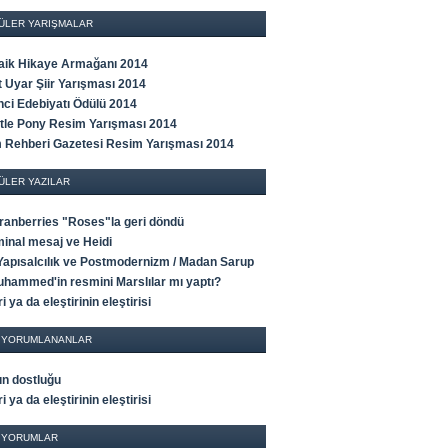
ÜLER YARIŞMALAR
Faik Hikaye Armağanı 2014
t Uyar Şiir Yarışması 2014
ci Edebiyatı Ödülü 2014
ttle Pony Resim Yarışması 2014
m Rehberi Gazetesi Resim Yarışması 2014
ÜLER YAZILAR
ranberries "Roses"la geri döndü
minal mesaj ve Heidi
Yapısalcılık ve Postmodernizm / Madan Sarup
uhammed'in resmini Marslılar mı yaptı?
ri ya da eleştirinin eleştirisi
 YORUMLANANLAR
ın dostluğu
ri ya da eleştirinin eleştirisi
 YORUMLAR