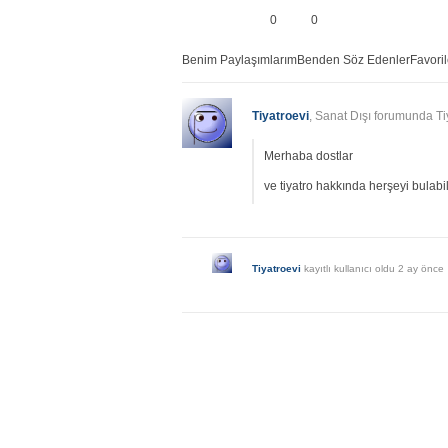
0
0
Benim Paylaşımlarım
Benden Söz Edenler
Favori
Tiyatroevi
, Sanat Dışı forumunda Ti
Merhaba dostlar
ve tiyatro hakkında herşeyi bulabi
Tiyatroevi
kayıtlı kullanıcı oldu
2 ay önce