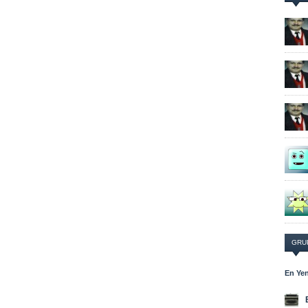
GRU
En Yen