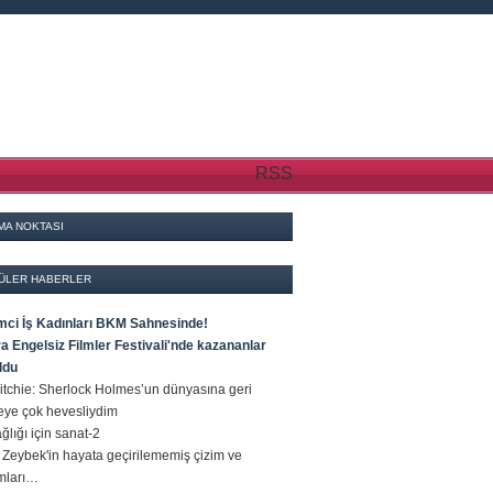
RSS
MA NOKTASI
ÜLER HABERLER
imci İş Kadınları BKM Sahnesinde!
a Engelsiz Filmler Festivali'nde kazananlar
oldu
itchie: Sherlock Holmes’un dünyasına geri
ye çok hevesliydim
ağlığı için sanat-2
Zeybek'in hayata geçirilememiş çizim ve
ımları…