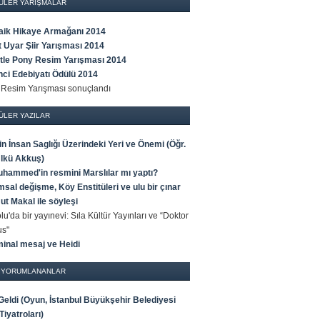
ÜLER YARIŞMALAR
Faik Hikaye Armağanı 2014
t Uyar Şiir Yarışması 2014
ttle Pony Resim Yarışması 2014
ci Edebiyatı Ödülü 2014
s Resim Yarışması sonuçlandı
ÜLER YAZILAR
n İnsan Saglığı Üzerindeki Yeri ve Önemi (Öğr.
Ülkü Akkuş)
uhammed'in resmini Marslılar mı yaptı?
sal değişme, Köy Enstitüleri ve ulu bir çınar
t Makal ile söyleşi
u'da bir yayınevi: Sıla Kültür Yayınları ve “Doktor
us"
minal mesaj ve Heidi
 YORUMLANANLAR
 Geldi (Oyun, İstanbul Büyükşehir Belediyesi
Tiyatroları)