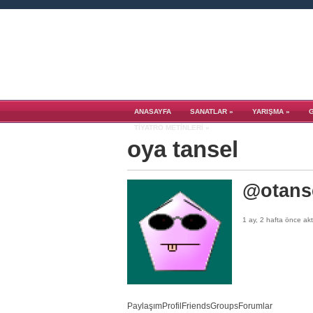
ANASAYFA
SANATLAR
»
YARIŞMA
»
TIYATRO METINLERI
»
oya tansel
@otans
1 ay, 2 hafta önce akt
Paylaşım
Profil
Friends
Groups
Forumlar