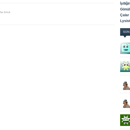
İyili
Gönül
fta önce
Çalar
Lysis
SON