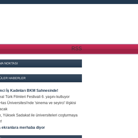
RSS
MA NOKTASI
ÜLER HABERLER
imci İş Kadınları BKM Sahnesinde!
al Türk Filmleri Festivali 6. yaşını kutluyor
Has Üniversitesi'nde 'sinema ve seyirci' ilişkisi
lacak
x, Yüksek Sadakat ile üniversiteleri coşturmaya
r!
a ekranlara merhaba diyor