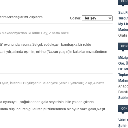
POP
Sait 
lerim
Arkadaşlarım
Gruplarım
Göster:
Turgu
My Li
Maden
ya Makedonya’dan iki ödül!
1 ay, 2 hafta önce
Grati
eldi” oyunundan sonra Selçuk soğukçay’ı bambaşka bir rolde
POP
arılıydı,aslında eşimin, mirine (Nazan yatgın)in kulaklarımızı sömüren
Müzigi
Gör. 
Hz. M
Toplum
Mahmu
(Oyun, İstanbul Büyükşehir Belediyesi Şehir Tiyatroları)
2 ay, 4 hafta
Anadol
Faust
Subli
 oyunuydu, soğuk denen gala seyircisini bile yoldan çıkarıp
ÇOK
lında düşündüren,güldüren,hüzünlendiren bir oyun vakti geldi,Naşit
Vakti
Şehir 