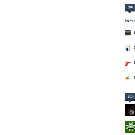
GRU
En Yen
SON