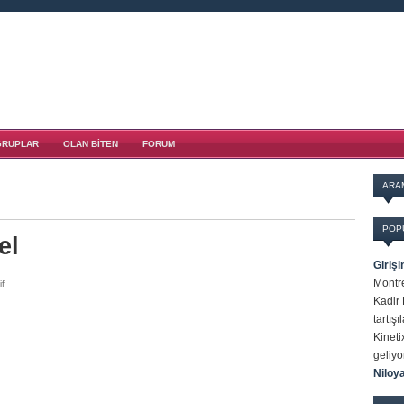
GRUPLAR
OLAN BITEN
FORUM
ARA
POP
el
Giriş
Montre
if
Kadir 
tartışı
Kineti
geliyo
Niloy