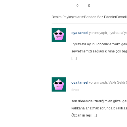
0
0
Benim Paylaşımlarım
Benden Söz Edenler
Favori
oya tansel
yorum yaptı, Lysistrata’
Lysistrata oyunu öncelikle “vakti g
seyretmemizi sağladı ki yine çok baş
[…]
oya tansel
yorum yaptı, Vakti Geldi 
önce
son dönemde izlediğim en güzel gala
kahkahalar atmak zorunda bıraktı.as
Özcan’ın reji […]