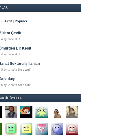
PLAR
i
|
Aktif
|
Popüler
Bülent Çevik
4 ay önce aktif
Ömürden Bir Kesit
4 ay önce aktif
Sanat Sektörü İş İlanları
5 ay, 1 hafta önce aktif
Sanatkop
5 ay, 2 hafta önce aktif
 AKTIF ÜYELER