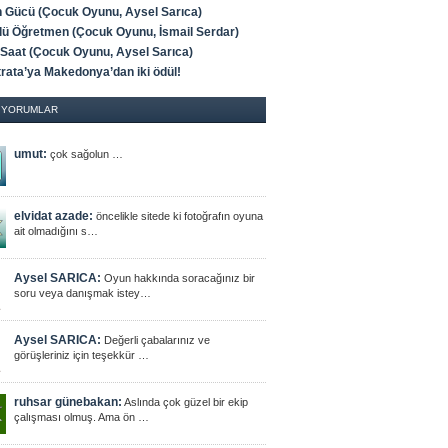
ğin Gücü (Çocuk Oyunu, Aysel Sarıca)
lü Öğretmen (Çocuk Oyunu, İsmail Serdar)
 Saat (Çocuk Oyunu, Aysel Sarıca)
trata’ya Makedonya’dan iki ödül!
 YORUMLAR
umut:
çok sağolun …
elvidat azade:
öncelikle sitede ki fotoğrafın oyuna
ait olmadığını s…
Aysel SARICA:
Oyun hakkında soracağınız bir
soru veya danışmak istey…
Aysel SARICA:
Değerli çabalarınız ve
görüşleriniz için teşekkür …
ruhsar günebakan:
Aslında çok güzel bir ekip
çalışması olmuş. Ama ön …