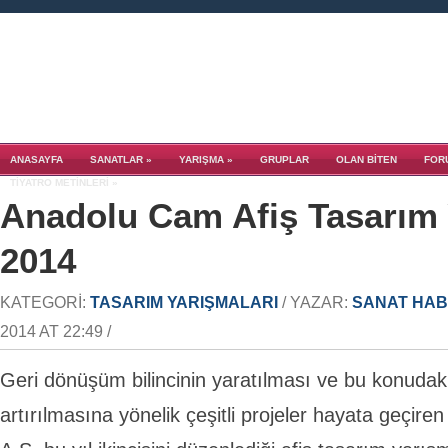
ANASAYFA
SANATLAR
»
YARIŞMA
»
GRUPLAR
OLAN BITEN
FOR
TIYATRO METINLERI
»
Anadolu Cam Afiş Tasarım 
2014
KATEGORI:
TASARIM YARIŞMALARI
/ YAZAR:
SANAT HAB
2014 AT 22:49 /
Geri dönüşüm bilincinin yaratılması ve bu konudaki
artırılmasına yönelik çeşitli projeler hayata geçir