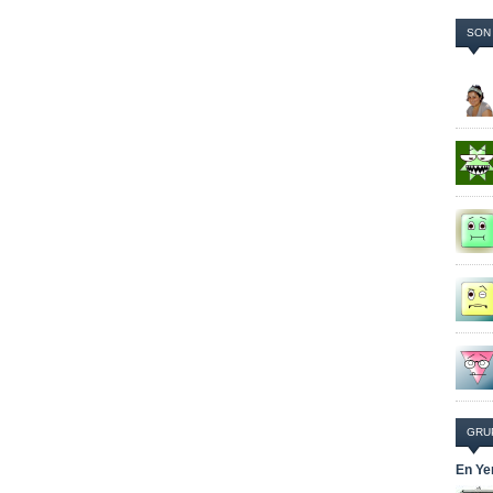
SON
GRU
En Ye