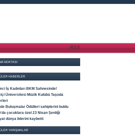
RSS
MA NOKTASI
ÜLER HABERLER
imci İş Kadınları BKM Sahnesinde!
içi Üniversitesi Müzik Kulübü Taşoda
rleri
de Buluşmalar Ödülleri sahiplerini buldu
'da çocuklara özel 23 Nisan Şenliği
at dünya liderini kaybetti
ÜLER YARIŞMALAR