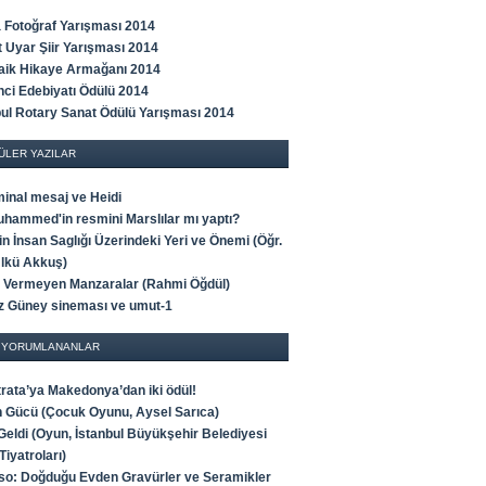
 Fotoğraf Yarışması 2014
t Uyar Şiir Yarışması 2014
Faik Hikaye Armağanı 2014
ci Edebiyatı Ödülü 2014
bul Rotary Sanat Ödülü Yarışması 2014
ÜLER YAZILAR
minal mesaj ve Heidi
uhammed'in resmini Marslılar mı yaptı?
n İnsan Saglığı Üzerindeki Yeri ve Önemi (Öğr.
Ülkü Akkuş)
 Vermeyen Manzaralar (Rahmi Öğdül)
z Güney sineması ve umut-1
 YORUMLANANLAR
trata’ya Makedonya’dan iki ödül!
ğin Gücü (Çocuk Oyunu, Aysel Sarıca)
 Geldi (Oyun, İstanbul Büyükşehir Belediyesi
Tiyatroları)
so: Doğduğu Evden Gravürler ve Seramikler