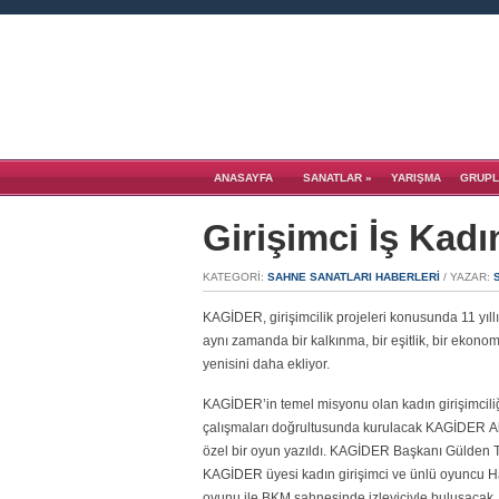
ANASAYFA
SANATLAR
»
YARIŞMA
GRUPL
Girişimci İş Kad
KATEGORI:
SAHNE SANATLARI HABERLERI
/ YAZAR:
KAGİDER, girişimcilik projeleri konusunda 11 yıllı
aynı zamanda bir kalkınma, bir eşitlik, bir ekonomik
yenisini daha ekliyor.
KAGİDER’in temel misyonu olan kadın girişimciliğ
çalışmaları doğrultusunda kurulacak KAGİDER Ak
özel bir oyun yazıldı. KAGİDER Başkanı Gülden T
KAGİDER üyesi kadın girişimci ve ünlü oyuncu 
oyunu ile BKM sahnesinde izleyiciyle buluşacak