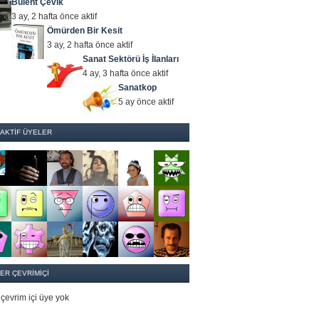
Bülent Çevik
3 ay, 2 hafta önce aktif
Ömürden Bir Kesit
3 ay, 2 hafta önce aktif
Sanat Sektörü İş İlanları
4 ay, 3 hafta önce aktif
Sanatkop
5 ay önce aktif
 AKTIF ÜYELER
ER ÇEVRIMIÇI
çevrim içi üye yok