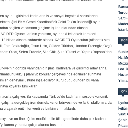
Bursa
Turgu
oyunu, girişimci kadınların iş ve sosyal hayattaki sorunlarına
Sait 
tmenliğini BKM Genel Koordinatörü Celal Tak’ın üstlendiği oyun,
Maden
ndan seçilen ve tamamı girişimci iş kadınlarından oluşan
İstan
GİDER Oyuncuları’nın yanı sıra, oyundaki tek erkek karakteri
 12 Nisan akşamı sahnede olacak. KAGİDER Oyuncuları (alfabetik sıra
POP
li, Esra Bezircioğlu, Fisun Usta, Gülden Türktan, Handan Ercengiz, Özgül
nem Oktar, Selen Erdeniz, Şila Gök, Şule Yüksel ve Yaprak Yapsan’dan
Subli
Hz. M
Müzigi
kiye’nin dört bir yanından girişimci kadınlara ve girişimci adaylarına
Gör. 
 finans, hukuk, iş planı vb konular çerçevesinde eğitimler sunmayı
Huzur
eğitimleri deneyimi üstüne inşa ediliyor. Kurulduğu günden bu yana
Yılma
ortaya koyarak tüm karar
ÇOK
 amacıyla çalışıyor. Bu kapsamda Türkiye’de kadınların sosyo-ekonomik
 çalışma gerçekleştiren dernek, kendi bünyesinde ve farklı platformlarda
Lysis
 ulaşarak eğitimler verdi ve birikimlerini aktardı.
İyili
Vakti
ıyla ve on-line eğitim modülleri ile ülke genelinde daha çok kadına
Şehir 
 kurma yolunda çalışmalarına başladı.
Picas