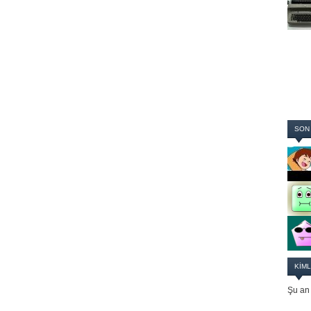
SON
KIML
Şu an 