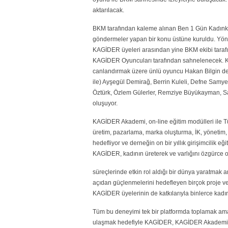
aktarılacak.
BKM tarafından kaleme alınan Ben 1 Gün Kadınken 
göndermeler yapan bir konu üstüne kuruldu. Yöne
KAGİDER üyeleri arasından yine BKM ekibi tarafı
KAGİDER Oyuncuları tarafından sahnelenecek. KA
canlandırmak üzere ünlü oyuncu Hakan Bilgin de
ile) Ayşegül Demirağ, Berrin Kuleli, Defne Samye
Öztürk, Özlem Gülerler, Remziye Büyükayman, Sa
oluşuyor.
KAGİDER Akademi, on-line eğitim modülleri ile Tür
üretim, pazarlama, marka oluşturma, İK, yönetim,
hedefliyor ve derneğin on bir yıllık girişimcilik 
KAGİDER, kadının üreterek ve varlığını özgürce 
süreçlerinde etkin rol aldığı bir dünya yaratmak
açıdan güçlenmelerini hedefleyen birçok proje ve
KAGİDER üyelerinin de katkılarıyla binlerce kadına
Tüm bu deneyimi tek bir platformda toplamak amac
ulaşmak hedefiyle KAGİDER, KAGİDER Akademi’yi