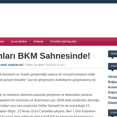
AR
OLAN BITEN
FORUM
TIYATRO METINLERI
»
ınları BKM Sahnesinde!
ARA
SANAT HABERLERI
/ TARIH 26 MART 2014 AT 11:33 /
POP
k deneyimi ve “Kadın girişimciliği sadece bir cinsiyet meselesi değil
Giriş
 gelişim fırsatıdır” savı ile girişimcileri destekleme çalışmalarına bir
Boğaz
Konse
Köprü
i ve istihdamı alanında kapasite geliştirme ve farkındalık yaratma
Trump
ademi’nin lansmanı ve finansmanı için, BKM ekibi tarafından derneğe
Edebiy
ürktan yanı sıra aralarında Defne Samyeli’nin de bulunduğu 15
Hakan Bilgin, 12 Nisan 2014 Cumartesi akşamı, Ben 1 Gün Kadınken
POP
. Oyundan elde edilecek gelir KAGİDER Akademi’nin finansmanına