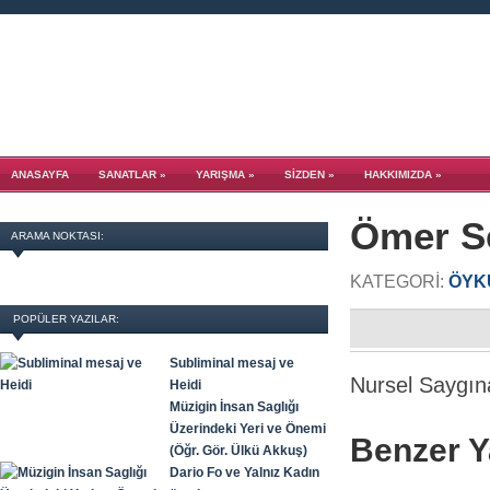
ANASAYFA
SANATLAR
»
YARIŞMA
»
SİZDEN
»
HAKKIMIZDA
»
Ömer Se
ARAMA NOKTASI:
KATEGORI:
ÖYK
POPÜLER YAZILAR:
Subliminal mesaj ve
Nursel Saygına
Heidi
Müzigin İnsan Saglığı
Üzerindeki Yeri ve Önemi
Benzer Ya
(Öğr. Gör. Ülkü Akkuş)
Dario Fo ve Yalnız Kadın