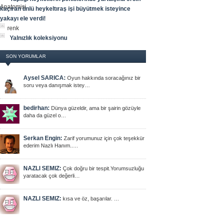
kaçıran ünlü heykeltıraş işi büyütmek isteyince
yakayı ele verdi!
renk
Yalnızlık koleksiyonu
SON YORUMLAR
Aysel SARICA:
Oyun hakkında soracağınız bir
soru veya danışmak istey…
bedirhan:
Dünya güzeldir, ama bir şairin gözüyle
daha da güzel o…
Serkan Engin:
Zarif yorumunuz için çok teşekkür
ederim Nazlı Hanım..…
NAZLI SEMIZ:
Çok doğru bir tespit.Yorumsuzluğu
yaratacak çok değerli…
NAZLI SEMIZ:
kısa ve öz, başarılar. …