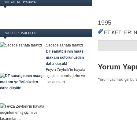
SOSYAL MEDYADAYIZ!
1995
ETIKETLER: 
POPÜLER HABERLER:
Sadece sanata tarafız!
DT sanatçısının maaşı
makam şoförünüzden
daha düşük!
Yorum Yap
Feyza Zeybek’in hayata
geçirilememiş çizim ve
Yorum yapmak için bura
tasarımları…