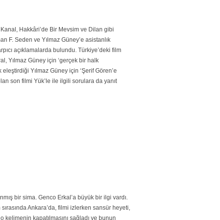
 Kanal, Hakkâri’de Bir Mevsim ve Dilan gibi
man F. Seden ve Yılmaz Güney’e asistanlık
pıcı açıklamalarda bulundu. Türkiye’deki film
al, Yılmaz Güney için ‘gerçek bir halk
rak eleştirdiği Yılmaz Güney için ‘Şerif Gören’e
 son filmi Yük’le ile ilgili sorulara da yanıt
nmış bir sima. Genco Erkal’a büyük bir ilgi vardı.
sırasında Ankara’da, filmi izlerken sansür heyeti,
o kelimenin kapatılmasını sağladı ve bunun