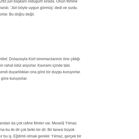
tiz jüri başkanı olduğum sırada. Onun filmine
andı. ‘Jüri böyle uygun görmüş’ dedi ve sustu.
rlar. Bu doğru değil.
millet. Dolayısıyla Kürt sinemacılarının öne çıktığı
n rahat ödül alıyorlar. Kavramı içinde tabi.
endi duyarlılıkları ona göre bir duygu kuruyorlar.
 göre kuruyorlar.
andan da çok rafine filmler var. Meselâ Yılmaz
bu iki dil çok farklı bir dil. Bir tanesi büyük
dır bu iş. Eğitimli olmak gerekir. Yılmaz, gerçek bir