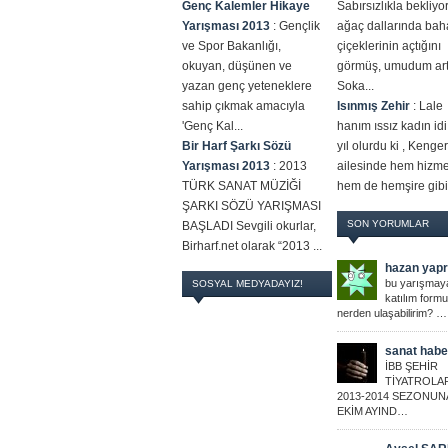
Genç Kalemler Hikaye
Sabırsızlıkla bekliy
Yarışması 2013
:
Gençlik
ağaç dallarında bah
ve Spor Bakanlığı,
çiçeklerinin açtığını
okuyan, düşünen ve
görmüş, umudum artm
yazan genç yeteneklere
Soka...
sahip çıkmak amacıyla
Isınmış Zehir
:
Lale
'Genç Kal...
hanım ıssız kadın id
Bir Harf Şarkı Sözü
yıl olurdu ki , Kenger
Yarışması 2013
:
2013
ailesinde hem hizmet
TÜRK SANAT MÜZİĞİ
hem de hemşire gibi 
ŞARKI SÖZÜ YARIŞMASI
SON YORUMLAR
BAŞLADI Sevgili okurlar,
Birharf.net olarak “2013 ...
hazan yapr
bu yarışmay
SOSYAL MEDYADAYIZ!
katılım form
nerden ulaşabilirim? …
sanat haber
İBB ŞEHİR
TİYATROLA
2013-2014 SEZONUN
EKİM AYIND…