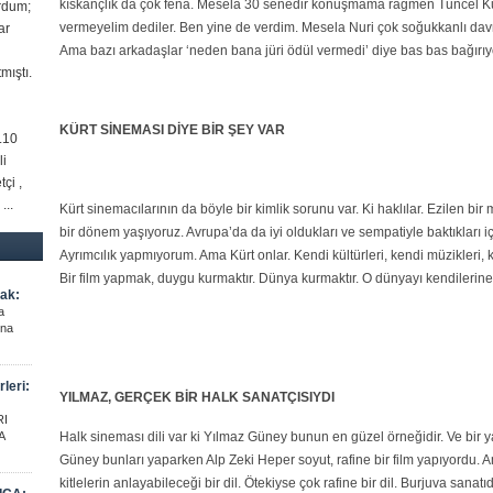
kıskançlık da çok fena. Meselâ 30 senedir konuşmama rağmen Tuncel Kur
ordum;
vermeyelim dediler. Ben yine de verdim. Mesela Nuri çok soğukkanlı davr
ar
Ama bazı arkadaşlar ‘neden bana jüri ödül vermedi’ diye bas bas bağırıyo
ıştı.
KÜRT SİNEMASI DİYE BİR ŞEY VAR
i.10
li
çi ,
...
Kürt sinemacılarının da böyle bir kimlik sorunu var. Ki haklılar. Ezilen bir 
bir dönem yaşıyoruz. Avrupa’da da iyi oldukları ve sempatiyle baktıkları içi
Ayrımcılık yapmıyorum. Ama Kürt onlar. Kendi kültürleri, kendi müzikleri, k
Bir film yapmak, duygu kurmaktır. Dünya kurmaktır. O dünyayı kendilerine
ak:
a
una
leri:
YILMAZ, GERÇEK BİR HALK SANATÇISIYDI
RI
A
Halk sineması dili var ki Yılmaz Güney bunun en güzel örneğidir. Ve bir y
Güney bunları yaparken Alp Zeki Heper soyut, rafine bir film yapıyordu. Ama 
kitlelerin anlayabileceği bir dil. Ötekiyse çok rafine bir dil. Burjuva sanatı