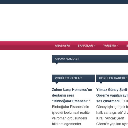
ANASAYFA
SANATLAR
»
YARIŞMA
»
ARAMA NOKTASI:
POPÜLER YAZILAR:
POPÜLER HABERLE
Zulme karşı Homeros'un
Yılmaz Güney Şerif
destansı sesi
Gören'e yapılan ay
"Binboğalar Efsanesi"
:
ses çıkarmadı!
:
Yı
Binboğalar Efsanesi’nin
Güney için ‘gerçek b
işlediği toplumsal realite
halk sanatçısıydı’ di
ve roman örgüsündeki
Kıral, ‘Ancak Şerif
bildirim egemenler
Gören’e yapılan ayı