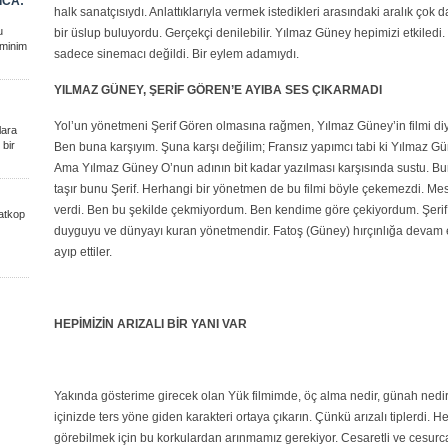
ICA:
halk sanatçısıydı. Anlattıklarıyla vermek istedikleri arasındaki aralık çok d
u
bir üslup buluyordu. Gerçekçi denilebilir. Yılmaz Güney hepimizi etkiledi
eminim
sadece sinemacı değildi. Bir eylem adamıydı.
YILMAZ GÜNEY, ŞERİF GÖREN’E AYIBA SES ÇIKARMADI
Yol’un yönetmeni Şerif Gören olmasına rağmen, Yılmaz Güney’in filmi diye 
lara
 bir
Ben buna karşıyım. Şuna karşı değilim; Fransız yapımcı tabi ki Yılmaz Gü
Ama Yılmaz Güney O’nun adının bit kadar yazılması karşısında sustu. Bura
taşır bunu Şerif. Herhangi bir yönetmen de bu filmi böyle çekemezdi. M
verdi. Ben bu şekilde çekmiyordum. Ben kendime göre çekiyordum. Şerif de 
atkop
duyguyu ve dünyayı kuran yönetmendir. Fatoş (Güney) hırçınlığa devam ed
ayıp ettiler.
HEPİMİZİN ARIZALI BİR YANI VAR
Yakında gösterime girecek olan Yük filmimde, öç alma nedir, günah nedir
içinizde ters yöne giden karakteri ortaya çıkarın. Çünkü arızalı tiplerdi. H
görebilmek için bu korkulardan arınmamız gerekiyor. Cesaretli ve cesurca