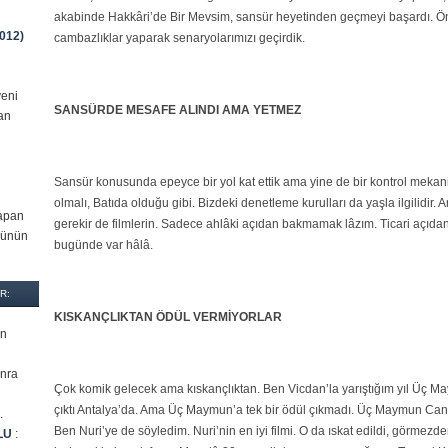
akabinde Hakkâri’de Bir Mevsim, sansür heyetinden geçmeyi başardı. Ön
2012)
cambazlıklar yaparak senaryolarımızı geçirdik.
yeni
SANSÜRDE MESAFE ALINDI AMA YETMEZ
an
Sansür konusunda epeyce bir yol kat ettik ama yine de bir kontrol mekan
olmalı, Batıda olduğu gibi. Bizdeki denetleme kurulları da yaşla ilgilidi
yapan
gerekir de filmlerin. Sadece ahlâki açıdan bakmamak lâzım. Ticari açıda
sünün
bugünde var hâlâ.
R:
KISKANÇLIKTAN ÖDÜL VERMİYORLAR
ın
onra
Çok komik gelecek ama kıskançlıktan. Ben Vicdan’la yarıştığım yıl Üç May
çıktı Antalya’da. Ama Üç Maymun’a tek bir ödül çıkmadı. Üç Maymun Cannes
.
Ben Nuri’ye de söyledim. Nuri’nin en iyi filmi. O da ıskat edildi, görmezd
LU
: