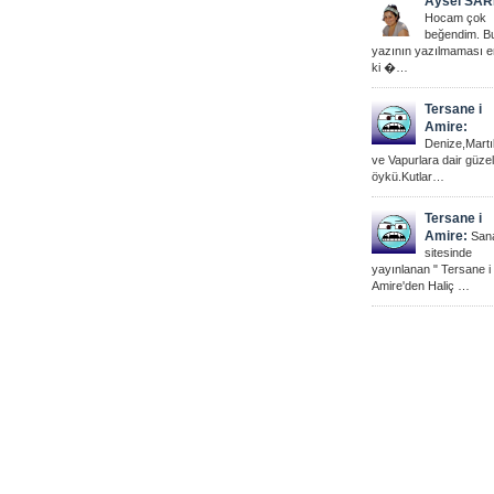
Aysel SAR
Hocam çok
beğendim. B
yazının yazılmaması 
ki �…
Tersane i
Amire:
Denize,Martı
ve Vapurlara dair güzel
öykü.Kutlar…
Tersane i
Amire:
San
sitesinde
yayınlanan " Tersane i
Amire'den Haliç …