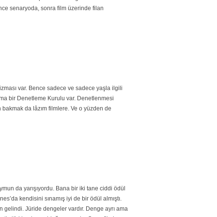
ce senaryoda, sonra film üzerinde filan
izması var. Bence sadece ve sadece yaşla ilgili
r. Ama bir Denetleme Kurulu var. Denetlenmesi
n bakmak da lâzım filmlere. Ve o yüzden de
mun da yarışıyordu. Bana bir iki tane ciddi ödül
’da kendisini sınamış iyi de bir ödül almıştı.
en gelindi. Jüride dengeler vardır. Denge ayrı ama