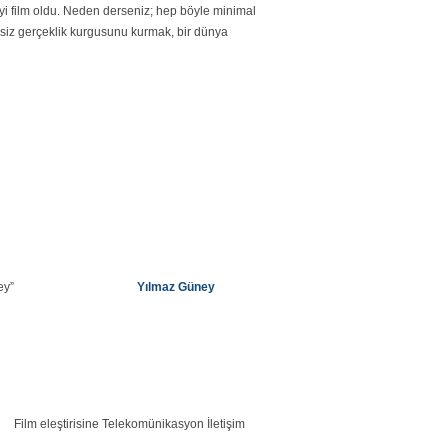
en iyi film oldu. Neden derseniz; hep böyle minimal
ksiz gerçeklik kurgusunu kurmak, bir dünya
ey”
Yılmaz Güney
Film eleştirisine Telekomünikasyon İletişim