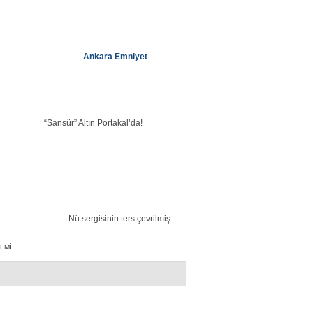
Ankara Emniyet
“Sansür” Altın Portakal’da!
Nü sergisinin ters çevrilmiş
LMI