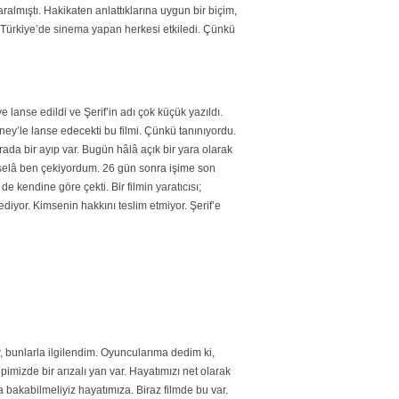
aralmıştı. Hakikaten anlattıklarına uygun bir biçim,
. Türkiye’de sinema yapan herkesi etkiledi. Çünkü
lanse edildi ve Şerif’in adı çok küçük yazıldı.
ney’le lanse edecekti bu filmi. Çünkü tanınıyordu.
da bir ayıp var. Bugün hâlâ açık bir yara olarak
eselâ ben çekiyordum. 26 gün sonra işime son
kendine göre çekti. Bir filmin yaratıcısı;
iyor. Kimsenin hakkını teslim etmiyor. Şerif’e
, bunlarla ilgilendim. Oyuncularıma dedim ki,
epimizde bir arızalı yan var. Hayatımızı net olarak
 bakabilmeliyiz hayatımıza. Biraz filmde bu var.