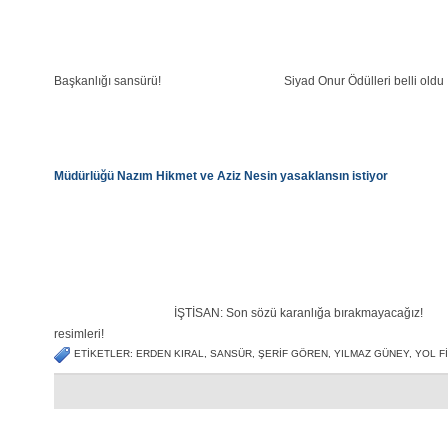
Başkanlığı sansürü!
Siyad Onur Ödülleri belli oldu
Müdürlüğü Nazım Hikmet ve Aziz Nesin yasaklansın istiyor
İŞTİSAN: Son sözü karanlığa bırakmayacağız!
resimleri!
ETIKETLER: ERDEN KIRAL, SANSÜR, ŞERIF GÖREN, YILMAZ GÜNEY, YOL FI