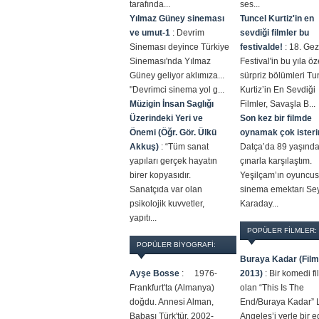
tarafında...
ses...
Yılmaz Güney sineması
Tuncel Kurtiz'in en
ve umut-1
:
Devrim
sevdiği filmler bu
Sineması deyince Türkiye
festivalde!
:
18. Gez
Sineması'nda Yılmaz
Festival'in bu yıla öz
Güney geliyor aklımıza...
sürpriz bölümleri Tu
"Devrimci sinema yol g...
Kurtiz’in En Sevdiği
Müzigin İnsan Saglığı
Filmler, Savaşla B...
Üzerindeki Yeri ve
Son kez bir filmde
Önemi (Öğr. Gör. Ülkü
oynamak çok ister
Akkuş)
:
“Tüm sanat
Datça’da 89 yaşında
yapıları gerçek hayatın
çınarla karşılaştım.
birer kopyasıdır.
Yeşilçam’ın oyuncus
Sanatçıda var olan
sinema emektarı Sey
psikolojik kuvvetler,
Karaday...
yapıtı...
POPÜLER FILMLER:
POPÜLER BİYOGRAFİ:
Buraya Kadar (Film
Ayşe Bosse
:
1976-
2013)
:
Bir komedi fi
Frankfurt'ta (Almanya)
olan “This Is The
doğdu. Annesi Alman,
End/Buraya Kadar” 
Babası Türk'tür. 2002-
Angeles’i yerle bir 