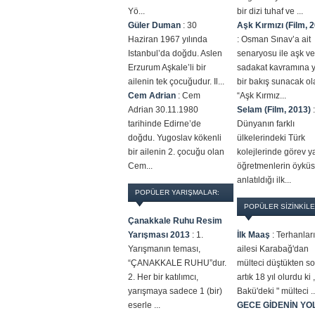
Yö...
bir dizi tuhaf ve ...
Güler Duman
:
30
Aşk Kırmızı (Film, 
Haziran 1967 yılında
:
Osman Sınav’a ait
Istanbul’da doğdu. Aslen
senaryosu ile aşk ve
Erzurum Aşkale’li bir
sadakat kavramına 
ailenin tek çocuğudur. Il...
bir bakış sunacak ol
Cem Adrian
:
Cem
“Aşk Kırmız...
Adrian 30.11.1980
Selam (Film, 2013)
:
tarihinde Edirne’de
Dünyanın farklı
doğdu. Yugoslav kökenli
ülkelerindeki Türk
bir ailenin 2. çocuğu olan
kolejlerinde görev 
Cem...
öğretmenlerin öykü
anlatıldığı ilk...
POPÜLER YARIŞMALAR:
POPÜLER SİZİNKİLE
Çanakkale Ruhu Resim
Yarışması 2013
:
1.
İlk Maaş
:
Terhanlar
Yarışmanın teması,
ailesi Karabağ'dan
“ÇANAKKALE RUHU”dur.
mülteci düştükten s
2. Her bir katılımcı,
artık 18 yıl olurdu ki ,
yarışmaya sadece 1 (bir)
Bakü'deki " mülteci ..
eserle ...
GECE GİDENİN YO