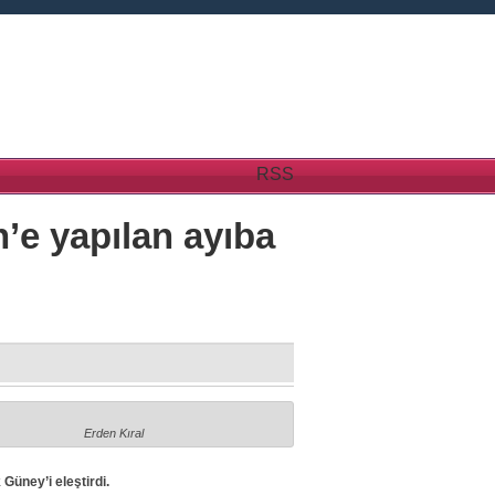
RSS
’e yapılan ayıba
Erden Kıral
 Güney’i eleştirdi.