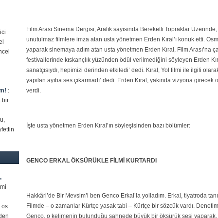
Film Arası Sinema Dergisi, Aralık sayısında Bereketli Topraklar Üzerinde,
ici
unutulmaz filmlere imza atan usta yönetmen Erden Kıral’ı konuk etti. Os
el
yaparak sinemaya adım atan usta yönetmen Erden Kıral, Film Arası’na çar
ncel
festivallerinde kıskançlık yüzünden ödül verilmediğini söyleyen Erden Kır
sanatçısıydı, hepimizi derinden etkiledi’ dedi. Kıral, Yol filmi ile ilgili ola
yapılan ayıba ses çıkarmadı’ dedi. Erden Kıral, yakında vizyona girecek olan
im!
:
verdi.
 bir
u,
İşte usta yönetmen Erden Kıral’ın söyleşisinden bazı bölümler:
fettin
GENCO ERKAL ÖKSÜRÜKLE FİLMİ KURTARDI
,
lmi
Hakkâri’de Bir Mevsim’i ben Genco Erkal’la yolladım. Erkal, tiyatroda tanı
Filmde – o zamanlar Kürtçe yasak tabi – Kürtçe bir sözcük vardı. Denetim 
Los
eden
Genco, o kelimenin bulunduğu sahnede büyük bir öksürük sesi yaparak, 