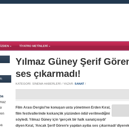
SİZDEN
»
TIYATRO METINLERI
»
Yılmaz Güney Şerif Gören
ses çıkarmadı!
R:
KATEGORI: SINEMA HABERLERI / YAZAR:
SANAT
/
ıba
lmaz
Film Arası Dergisi’ne konuşan usta yönetmen Erden Kıral,
ir
yen
film festivallerinde kıskançlık yüzünden ödül verilmediğini
söyledi. Yılmaz Güney için ‘gerçek bir halk sanatçısıydı’
ba
diyen Kıral, ‘Ancak Şerif Gören’e yapılan ayıba ses çıkarmadı’ diyerek