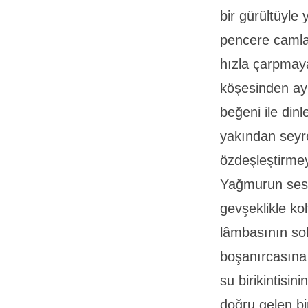
bir gürültüyle
pencere camlar
hızla çarpmay
köşesinden ayn
beğeni ile din
yakından seyr
özdeşleştirme
Yağmurun sesi
gevşeklikle ko
lâmbasının so
boşanırcasına
su birikintisi
doğru gelen bi