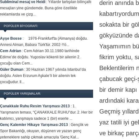
derin anında b
Subliminal mesaj ve Heidi
:
Yıllardır tartışılan bilinçaltı
mesajları yine gündemde. Buna göre özellikle
kabartıyordum.
reklamlarda ve çizg...
sokakta bir gö
POPÜLER BİYOGRAFİ:
gökyüzünde dah
Ayşe Bosse
:
1976-Frankfurt'ta (Almanya) doğdu.
Annesi Alman, Babası Türk'tür. 2002-Yö...
Yaşamımın bütü
Cem Adrian
:
Cem Adrian 30.11.1980 tarihinde
fikrim yoktu,
Edirne’de doğdu. Yugoslav kökenli bir ailenin 2.
çocuğu olan Cem...
Beklentilerim n
Güler Duman
:
30 Haziran 1967 yılında Istanbul’da
doğdu. Aslen Erzurum Aşkale’li bir ailenin tek
çabucak geçi-
çocuğudur. Il...
bir demir kapı
POPÜLER YARIŞMALAR:
ardındaki karan
Çanakkale Ruhu Resim Yarışması 2013
:
1.
Geçmiş yıllard
Yarışmanın teması, “ÇANAKKALE RUHU”dur. 2. Her bir
katılımcı, yarışmaya sadece 1 (bir) eserle ...
yaz tatili iyi 
Genç Kalemler Hikaye Yarışması 2013
:
Gençlik ve
Spor Bakanlığı, okuyan, düşünen ve yazan genç
ve birkaç parç
yeteneklere sahip çıkmak amacıyla 'Genç Kal...