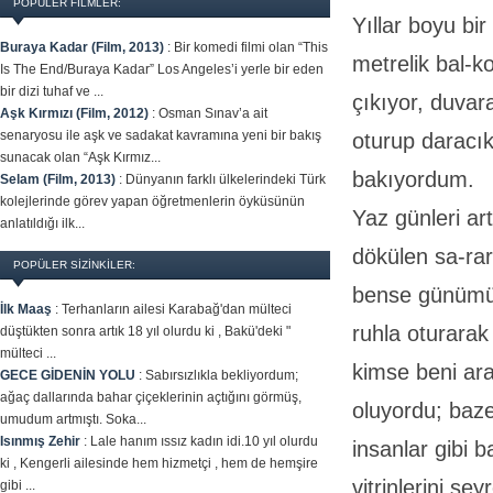
POPÜLER FILMLER:
Yıllar boyu bi
Buraya Kadar (Film, 2013)
:
Bir komedi filmi olan “This
metrelik bal-
Is The End/Buraya Kadar” Los Angeles’i yerle bir eden
bir dizi tuhaf ve ...
çıkıyor, duvar
Aşk Kırmızı (Film, 2012)
:
Osman Sınav’a ait
senaryosu ile aşk ve sadakat kavramına yeni bir bakış
oturup daracık
sunacak olan “Aşk Kırmız...
bakıyordum.
Selam (Film, 2013)
:
Dünyanın farklı ülkelerindeki Türk
kolejlerinde görev yapan öğretmenlerin öyküsünün
Yaz günleri ar
anlatıldığı ilk...
dökülen sa-rar
POPÜLER SİZİNKİLER:
bense günümün
İlk Maaş
:
Terhanların ailesi Karabağ'dan mülteci
ruhla oturara
düştükten sonra artık 18 yıl olurdu ki , Bakü'deki "
mülteci ...
kimse beni ara
GECE GİDENİN YOLU
:
Sabırsızlıkla bekliyordum;
ağaç dallarında bahar çiçeklerinin açtığını görmüş,
oluyordu; baze
umudum artmıştı. Soka...
Isınmış Zehir
:
Lale hanım ıssız kadın idi.10 yıl olurdu
insanlar gibi 
ki , Kengerli ailesinde hem hizmetçi , hem de hemşire
vitrinlerini se
gibi ...