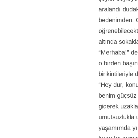
aralandı dudak
bedenimden. O
öğrenebilecekt
altında sokak
“Merhaba!” ded
o birden başın
birikintileriy
“Hey dur, kon
benim güçsüz 
giderek uzakl
umutsuzlukla u
yaşamımda yıl