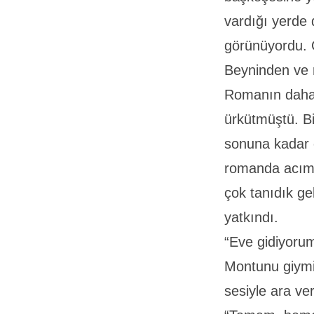
vardığı yerde 
görünüyordu. 
Beyninden ve r
Romanın daha 
ürkütmüştü. Bi
sonuna kadar
romanda acımas
çok tanıdık ge
yatkındı.
“Eve gidiyorum
Montunu giymi
sesiyle ara v