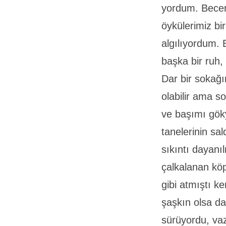
yordum. Becer
öykülerimiz bir
algılıyordum. 
başka bir ruh
Dar bir sokağı
olabilir ama 
ve başımı gö
tanelerinin sal
sıkıntı dayanı
çalkalanan köp
gibi atmıştı k
şaşkın olsa d
sürüyordu, vaz