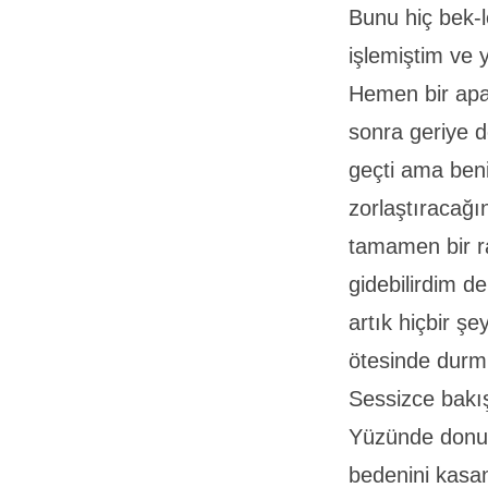
Bunu hiç bek-
işlemiştim ve 
Hemen bir apa
sonra geriye 
geçti ama be
zorlaştıracağ
tamamen bir r
gidebilirdim 
artık hiçbir 
ötesinde dur
Sessizce bakış
Yüzünde donup 
bedenini kasan