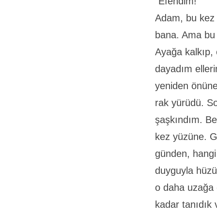
“Efendim!”
Adam, bu kez b
bana. Ama bu 
Ayağa kalkıp, 
dayadım elleri
yeniden önüne
rak yürüdü. S
şaşkındım. Be
kez yüzüne. G
günden, hangi 
duyguyla hüzün
o daha uzağa ç
kadar tanıdık