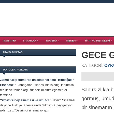
ANASAYFA
SANATLAR
»
YARIŞMA
»
SİZDEN
»
TIYATRO METINLERI
»
GECE G
ARAMA NOKTASI:
KATEGORI:
OYK
POPÜLER YAZILAR:
Zulme karşı Homeros'un destansı sesi "Binboğalar
Efsanesi"
:
Binboğalar Efsanesi’nin işlediği toplumsal
Sabırsızlıkla 
realite ve roman örgüsündeki bildirim egemenler
tarafında...
görmüş, umudu
Yılmaz Güney sineması ve umut-1
:
Devrim Sineması
deyince Türkiye Sineması'nda Yılmaz Güney geliyor
bir sinemanın 
aklımıza... "Devrimci sinema yol g...