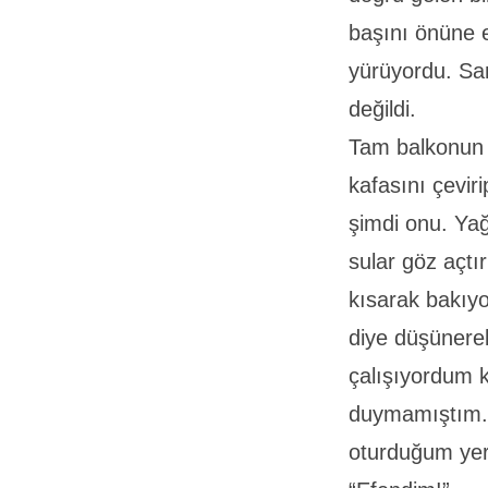
başını önüne 
yürüyordu. San
değildi.
Tam balkonun h
kafasını çevir
şimdi onu. Yağ
sular göz açtı
kısarak bakıyo
diye düşünere
çalışıyordum k
duymamıştım. 
oturduğum yer