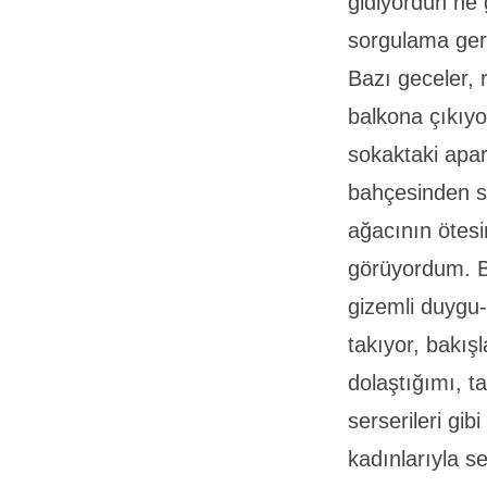
gidiyordun ne
sorgulama gere
Bazı geceler, 
balkona çıkıy
sokaktaki apar
bahçesinden so
ağacının ötesi
görüyordum. B
gizemli duygu-
takıyor, bakışl
dolaştığımı, t
serserileri gi
kadınlarıyla s