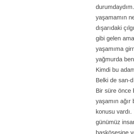
durumdaydım. Ay
yaşamamın ne
dışarıdaki çıl
gibi gelen ama
yaşamıma girmi
yağmurda beni
Kimdi bu adam?
Belki de san-dı
Bir süre önce 
yaşamın ağır b
konusu vardı.
günümüz insan
başköşesine ye