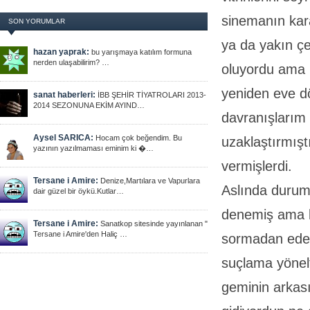
sinemanın kara
SON YORUMLAR
ya da yakın çe
hazan yaprak:
bu yarışmaya katılım formuna
nerden ulaşabilirim? …
oluyordu ama 
yeniden eve d
sanat haberleri:
İBB ŞEHİR TİYATROLARI 2013-
2014 SEZONUNA EKİM AYIND…
davranışlarım 
Aysel SARICA:
Hocam çok beğendim. Bu
uzaklaştırmışt
yazının yazılmaması eminim ki �…
vermişlerdi.
Tersane i Amire:
Denize,Martılara ve Vapurlara
Aslında durum
dair güzel bir öykü.Kutlar…
denemiş ama b
Tersane i Amire:
Sanatkop sitesinde yayınlanan "
Tersane i Amire'den Haliç …
sormadan edem
suçlama yönelt
geminin arkası