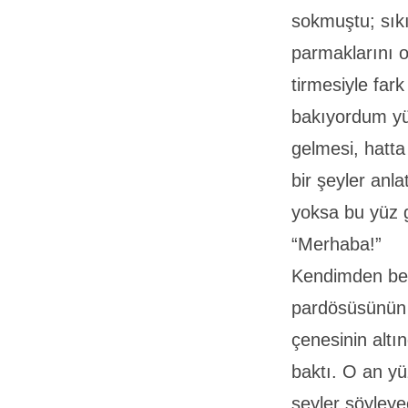
sokmuştu; sıkı
parmaklarını o
tirmesiyle fark
bakıyordum yü
gelmesi, hatt
bir şeyler anl
yoksa bu yüz
“Merhaba!”
Kendimden bek
pardösüsünün 
çenesinin altın
baktı. O an yü
şeyler söyleye