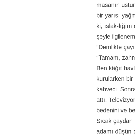
masanın üstü
bir yarısı ya
ki, ıslak-lığım
şeyle ilgilene
“Demlikte çayı
“Tamam, zah
Ben kâğıt hav
kurularken bir
kahveci. Sonra
attı. Televizy
bedenini ve be
Sıcak çaydan 
adamı düşün-d