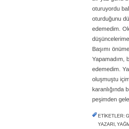
oturuyordu ba
oturduğunu dü
edemedim. Old
düşüncelerime
Başımı önüme
Yapamadım, bi
edemedim. Ya-n
oluşmuştu içi
karanlığında 
peşimden gele
ETIKETLER: G
YAZARI, YAĞ