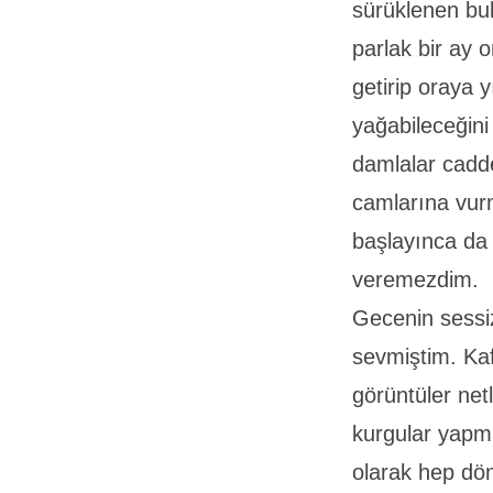
sürüklenen bul
parlak bir ay 
getirip oraya
yağabileceğin
damlalar cadde
camlarına vur
başlayınca da
veremezdim.
Gecenin sessiz
sevmiştim. Kaf
görüntüler ne
kurgular yapm
olarak hep dö