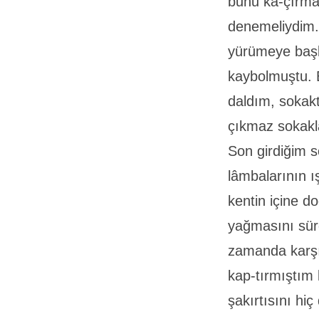
bunu ka-çırma
denemeliydim. 
yürümeye başl
kaybolmuştu. 
daldım, sokakt
çıkmaz sokakl
Son girdiğim 
lâmbalarının ı
kentin içine 
yağmasını sür
zamanda karşı
kap-tırmıştım 
şakırtısını h