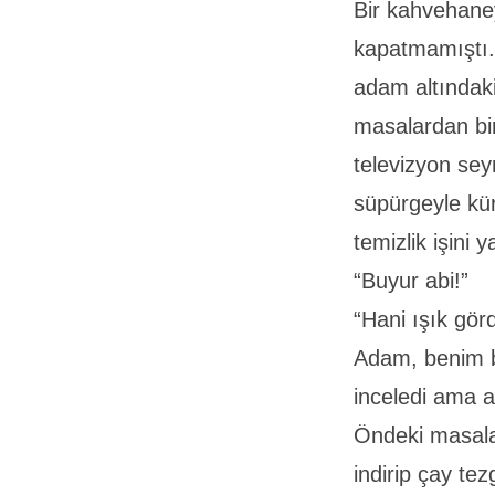
Bir kahvehane
kapatmamıştı. 
adam altındak
masalardan bir
televizyon sey
süpürgeyle kür
temizlik işini
“Buyur abi!”
“Hani ışık gör
Adam, benim ba
inceledi ama a
Öndeki masalar
indirip çay tez