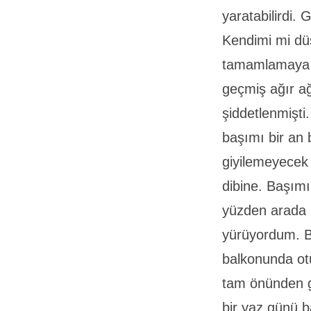
yaratabilirdi.
Kendimi mi d
tamamlamaya ç
geçmiş ağır a
şiddetlenmişt
başımı bir an 
giyilemeyecek 
dibine. Başım
yüzden arada 
yürüyordum. Bi
balkonunda ot
tam önünden g
bir yaz günü b