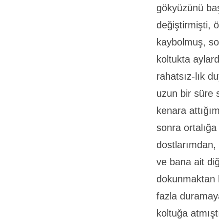
gökyüzünü baş
değiştirmişti,
kaybolmuş, so
koltukta aylar
rahatsız-lık 
uzun bir süre 
kenara attığım
sonra ortalığa 
dostlarımdan, 
ve bana ait di
dokunmaktan k
fazla duramay
koltuğa atmış