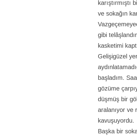
karıştırmıştı
ve sokağın ka
Vazgeçemeyece
gibi telâşlan
kasketimi kapt
Gelişigüzel ye
aydınlatamadığ
başladım. Saa
gözüme çarpıy
düşmüş bir göl
aralanıyor ve 
kavuşuyordu.
Başka bir soka