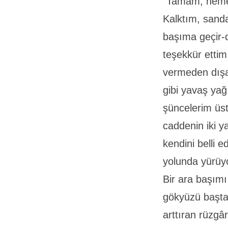
“Tamam, heme
Kalktım, sand
başıma geçir-d
teşekkür ettim
vermeden dışar
gibi yavaş ya
şüncelerim üst
caddenin iki y
kendini belli 
yolunda yürüy
Bir ara başım
gökyüzü baştan
arttıran rüzgâ