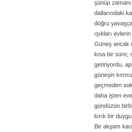
şünüp zamanı 
dallarındaki k
doğru yavaşça 
ışıkları evler
Güneş ancak ö
kısa bir süre;
getiriyordu, a
güneşin kırmız
geçmeden soka
daha işten ev
gündüzün birbi
kırık bir duyg
Bir akşam kara