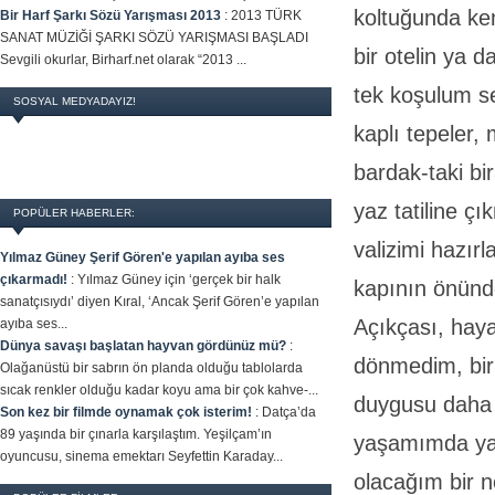
koltuğunda ken
Bir Harf Şarkı Sözü Yarışması 2013
:
2013 TÜRK
SANAT MÜZİĞİ ŞARKI SÖZÜ YARIŞMASI BAŞLADI
bir otelin ya d
Sevgili okurlar, Birharf.net olarak “2013 ...
tek koşulum se
SOSYAL MEDYADAYIZ!
kaplı tepeler,
bardak-taki bi
yaz tatiline çı
POPÜLER HABERLER:
valizimi hazır
Yılmaz Güney Şerif Gören'e yapılan ayıba ses
çıkarmadı!
:
Yılmaz Güney için ‘gerçek bir halk
kapının önünd
sanatçısıydı’ diyen Kıral, ‘Ancak Şerif Gören’e yapılan
Açıkçası, haya
ayıba ses...
Dünya savaşı başlatan hayvan gördünüz mü?
:
dönmedim, bir 
Olağanüstü bir sabrın ön planda olduğu tablolarda
sıcak renkler olduğu kadar koyu ama bir çok kahve-...
duygusu daha s
Son kez bir filmde oynamak çok isterim!
:
Datça’da
89 yaşında bir çınarla karşılaştım. Yeşilçam’ın
yaşamımda yap
oyuncusu, sinema emektarı Seyfettin Karaday...
olacağım bir 