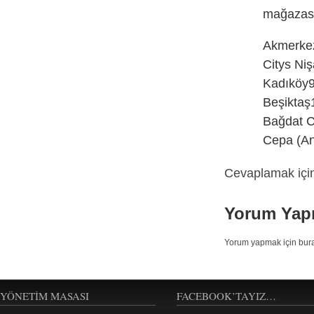
mağazası
Akmerkez
Citys Ni
Kadıköy9
Beşiktaş
Bağdat C
Cepa (An
Cevaplamak için
Yorum Yap
Yorum yapmak için bura
YÖNETIM MASASI
FACEBOOK’TAYIZ…