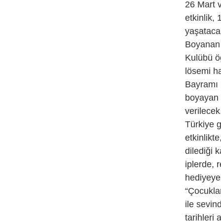
26 Mart v
etkinlik,
yaşataca
Boyanan t
Kulübü öğ
lösemi h
Bayramı h
boyayan 
verilecek
Türkiye 
etkinlikt
dilediği 
iplerde, 
hediyeye
“Çocuklar
ile sevin
tarihleri