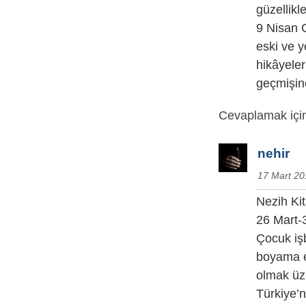
güzellikle
9 Nisan 
eski ve y
hikâyeler
geçmişine
Cevaplamak için
nehir
17 Mart 20
Nezih Ki
26 Mart-
Çocuk işb
boyama et
olmak üz
Türkiye’n