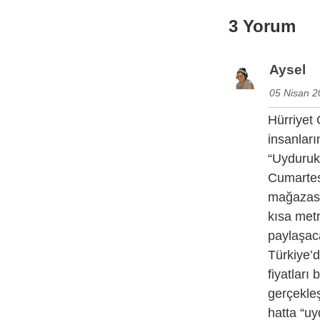
3 Yorum
Aysel
05 Nisan 2
Hürriyet 
insanların
“Uyduruk
Cumartes
mağazasın
kısa metr
paylaşac
Türkiye’d
fiyatları
gerçekleş
hatta “uy