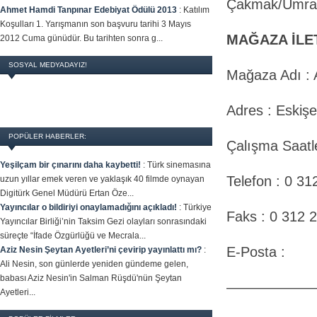
Çakmak/Ümra
Ahmet Hamdi Tanpınar Edebiyat Ödülü 2013
:
Katılım
Koşulları 1. Yarışmanın son başvuru tarihi 3 Mayıs
MAĞAZA İLET
2012 Cuma günüdür. Bu tarihten sonra g...
SOSYAL MEDYADAYIZ!
Mağaza Adı 
Adres : Eskiş
POPÜLER HABERLER:
Çalışma Saatle
Yeşilçam bir çınarını daha kaybetti!
:
Türk sinemasına
Telefon : 0 31
uzun yıllar emek veren ve yaklaşık 40 filmde oynayan
Digitürk Genel Müdürü Ertan Öze...
Yayıncılar o bildiriyi onaylamadığını açıkladı!
:
Türkiye
Faks : 0 312 
Yayıncılar Birliği’nin Taksim Gezi olayları sonrasındaki
süreçte “İfade Özgürlüğü ve Mecrala...
E-Posta :
Aziz Nesin Şeytan Ayetleri’ni çevirip yayınlattı mı?
:
Ali Nesin, son günlerde yeniden gündeme gelen,
babası Aziz Nesin'in Salman Rüşdü'nün Şeytan
——————
Ayetleri...