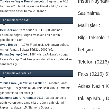
İnsan Kaynakla
Türkiye ve Yaşar Kemal gerçeği
:
Bağımsız’ın 7-13
haziran 2013 tarihli sayısında Ahmet Yıldız, “Nazım
Hikmet’den Yaşar Kemal’e Uzanan...
Satınalma :
POPÜLER BİYOGRAFİ:
Mali İşler :
Cem Adrian
:
Cem Adrian 30.11.1980 tarihinde
Edirne’de doğdu. Yugoslav kökenli bir ailenin 2.
Bilgi Teknolojile
çocuğu olan Cem...
Ayşe Bosse
:
1976-Frankfurt'ta (Almanya) doğdu.
İletişim :
Annesi Alman, Babası Türk'tür. 2002-Yö...
Fatma Zeynep Çilek
:
1984 yılında Ankara’da doğan
Fatma Zeynep Çilek lise yıllarından itibaren geleneksel
Telefon (0216
sanatlara ilgi ...
Faks (0216) 6
POPÜLER YARIŞMALAR:
Yunus Emre Şiir Yarışması 2013
:
Eskişehir Sanat
Adres Nezih Ki
Derneği, Türk şiirinin büyük usta şairi Yunus Emre’nin
şiir ortamında anılması şiiri...
İnkilap Mh. , 
Siemens Opera Yarışması 2013
:
Opera sanatına
gönül veren genç sanatçılara, dünya sahnelerinin
kapısını aralayan 15. Siemens Opera ...