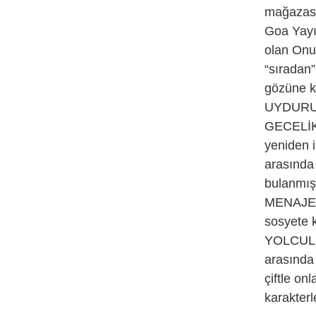
mağazası
Goa Yayın
olan Onur
“sıradan”
gözüne ke
UYDURUKÇ
GECELİK 
yeniden i
arasınd
bulanmış 
MENAJER
sosyete k
YOLCULUK
arasında
çiftle o
karakterl