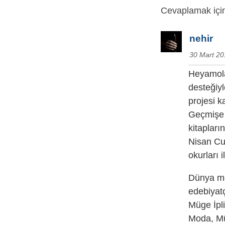
Cevaplamak için
nehir
30 Mart 20
Heyamola
desteğiy
projesi 
Geçmişe 
kitapları
Nisan Cu
okurları i
Dünya med
edebiyatç
Müge İpli
Moda, Müh