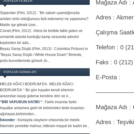
POPÜLER FILMLER:
Mağaza Adı 
Süperstar (Film, 2012) :
“Bir sabah uyandığınızda
Adres : Akmer
aniden ünlü olduğunuzu fark ederseniz ne yaparsınız?
Martin işe gitmek üzer...
Cinnet (Film, 2012) :
Ailesi ile birlikte tatile giden ve
Çalışma Saatle
ormanlık alanda kurduğu kamp sırasında ailesini
kaybeden bir ada...
Telefon : 0 (2
Beyaz Saray Düştü (Film, 2013) :
Columbia Pictures’ın
“Beyaz Saray Düştü / White House Down” filminde,
polis kuvvetlerinde görevli Jo...
Faks : 0 (212
POPÜLER SİZİNKİLER:
E-Posta :
MELEK AĞACI BODRUM’DA :
MELEK AĞACI
BODRUM’DA ‘’ Bir gün hayatın kendi ellerinin
——————
arasından kayıp giderse kendine dön ve ö...
‘’BİR VAPURUN HATIRI ‘’
:
Farklı insanlar farklı
Mağaza Adı :
hayatlar anlamına gelir.Ve birbirinden farklı insanları
ağırlayan,birbirinden...
İskender
:
Kızılayda olayların ortasında bir melek
Adres : Teşvik
İskender yemekte mahrur, istikrarlı maşuk bir kadın be...