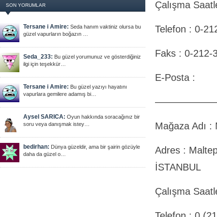
Çalışma Saatle
SON YORUMLAR
Tersane i Amire:
Seda hanım vaktiniz olursa bu
Telefon : 0-2
güzel vapurların boğazın …
Faks : 0-212-
Seda_233:
Bu güzel yorumunuz ve gösterdiğiniz
ilgi için teşekkür…
E-Posta :
Tersane i Amire:
Bu güzel yazıyı hayatını
vapurlara gemilere adamış bi…
——————
Aysel SARICA:
Oyun hakkında soracağınız bir
Mağaza Adı 
soru veya danışmak istey…
bedirhan:
Dünya güzeldir, ama bir şairin gözüyle
Adres : Malte
daha da güzel o…
İSTANBUL
Çalışma Saatle
Telefon : 0 (2