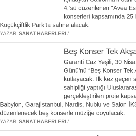
4.’sü düzenlenen “Avea E
konserleri kapsamında 25
Küçükçiftlik Park’ta sahne alacak.
YAZAR:
SANAT HABERLERI
/
Beş Konser Tek Akş
Garanti Caz Yeşili, 30 Nis
Günü’nü “Beş Konser Tek A
kutlayacak. İlk kez geçen 
sahipliği yaptığı Uluslara
gerçekleştirilen proje kaps
Babylon, Garajİstanbul, Nardis, Nublu ve Salon İ
düzenlenecek beş konserle müziğe doyulacak.
YAZAR:
SANAT HABERLERI
/