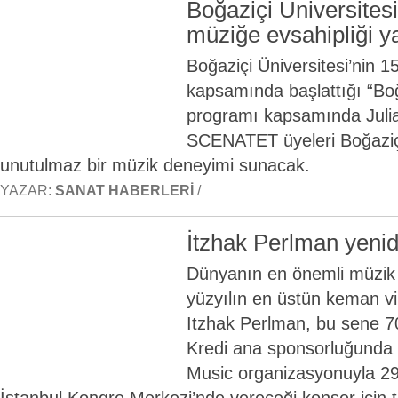
Boğaziçi Üniversites
müziğe evsahipliği y
Boğaziçi Üniversitesi’nin 15
kapsamında başlattığı “Boğ
programı kapsamında Juli
SCENATET üyeleri Boğaziç
unutulmaz bir müzik deneyimi sunacak.
YAZAR:
SANAT HABERLERI
/
İtzhak Perlman yenid
Dünyanın en önemli müzik o
yüzyılın en üstün keman vi
Itzhak Perlman, bu sene 70
Kredi ana sponsorluğunda 
Music organizasyonuyla 29