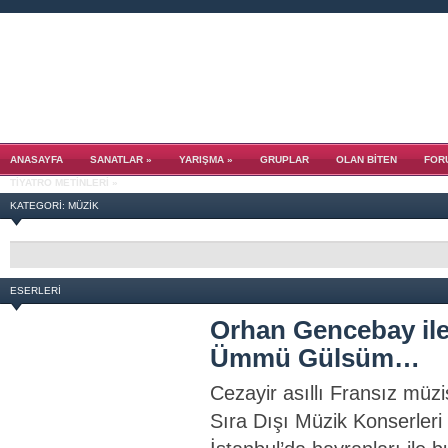
ANASAYFA
SANATLAR
»
YARIŞMA
»
GRUPLAR
OLAN BITEN
FOR
TIYATRO METINLERI
»
KATEGORI: MÜZİK
ESERLERI
Orhan Gencebay ile 
Ümmü Gülsüm…
Cezayir asıllı Fransız mü
Sıra Dışı Müzik Konserler