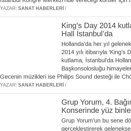
İstanbul Kongre Merkezi’nde vereceği konser için te
YAZAR:
SANAT HABERLERI
/
King’s Day 2014 kut
Hall İstanbul’da
Hollanda’da her yıl gelene
2014 yılı itibarıyla ‘King’s
kutlama, İstanbul’da Hollan
Başkonsolosluğu himayeleri
Gecenin müzikleri ise Philips Sound desteği ile 
YAZAR:
SANAT HABERLERI
/
Grup Yorum, 4. Bağı
Konserinde yüz binle
Grup Yorum’un bu sene d
gerçekleştirerek geleneksel