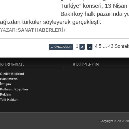
Türkiye” konseri, 13 Nisa
Bakırköy halk pazarında yüz
ağızdan türküler söyleyerek gerçekleşti.
YAZAR:
SANAT HABERLERI
/
1
4 5
…
43 Sonrak
← ÖNCEKILER
2
3
KURUMSAL
BIZI İZLEYIN
Gizlilik Bildirimi
Hakkımızda
İletişim
Kullanım Koşulları
Reklam
Telif Hakları
Copyright © 2008-2