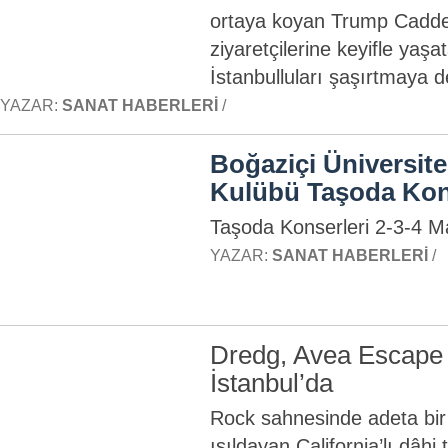
ortaya koyan Trump Cadde,
ziyaretçilerine keyifle yaşa
İstanbulluları şaşırtmaya 
YAZAR:
SANAT HABERLERI
/
Boğaziçi Üniversite
Kulübü Taşoda Kon
Taşoda Konserleri 2-3-4 
YAZAR:
SANAT HABERLERI
/
Dredg, Avea Escape 
İstanbul’da
Rock sahnesinde adeta bir 
ışıldayan California’lı dâhi