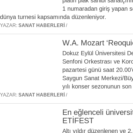
platin plak sahibi sanatçını
1 numaradan giriş yapan
dünya turnesi kapsamında düzenleniyor.
YAZAR:
SANAT HABERLERI
/
W.A. Mozart ‘Reoqu
Dokuz Eylül Üniversitesi D
Senfoni Orkestrası ve Kor
pazartesi günü saat 20.0
Saygun Sanat Merkezi/Büy
yılı konser sezonunun son 
YAZAR:
SANAT HABERLERI
/
En eğlenceli üniversit
ETİFEST
Altı yıldır düzenlenen ve 2