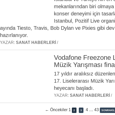
mekanlarından biri olmaya 
konser deneyimi için tasar
Istanbul, Pozitif Live orga
ayında Tiesto, Travis, Bob Dylan ve Pixies gibi dev
hazırlanıyor.
YAZAR:
SANAT HABERLERI
/
Vodafone Freezone L
Müzik Yarışması fina
17 yıldır aralıksız düzen
17. Liselerarası Müzik Yarı
heyecanı başladı.
YAZAR:
SANAT HABERLERI
/
← Öncekiler 1
4
…
43
2
3
SONRAKIL