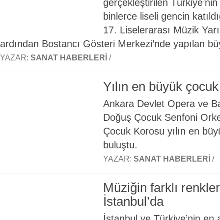
gerçekleştirilen Türkiye’nin
binlerce liseli gencin katı
17. Liselerarası Müzik Yar
ardından Bostancı Gösteri Merkezi’nde yapılan büyü
YAZAR:
SANAT HABERLERI
/
Yılın en büyük çocuk
Ankara Devlet Opera ve Ba
Doğuş Çocuk Senfoni Orke
Çocuk Korosu yılın en büyü
buluştu.
YAZAR:
SANAT HABERLERI
/
Müziğin farklı renkle
İstanbul’da
İstanbul ve Türkiye’nin en a