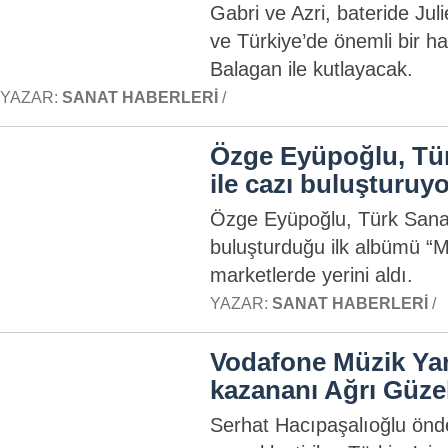
Gabri ve Azri, bateride Jul
ve Türkiye’de önemli bir ha
Balagan ile kutlayacak.
YAZAR:
SANAT HABERLERI
/
Özge Eyüpoğlu, Tür
ile cazı buluşturuy
Özge Eyüpoğlu, Türk Sana
buluşturduğu ilk albümü “M
marketlerde yerini aldı.
YAZAR:
SANAT HABERLERI
/
Vodafone Müzik Yar
kazananı Ağrı Güzel
Serhat Hacıpaşalıoğlu önder