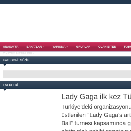
ANASAYFA
SANATLAR
»
YARIŞMA
»
GRUPLAR
OLAN BITEN
FOR
TIYATRO METINLERI
»
KATEGORI: MÜZİK
ESERLERI
Lady Gaga ilk kez Tü
Türkiye’deki organizasyonu 
üstlenilen “Lady Gaga’s 
Ball” turnesi kapsamında 