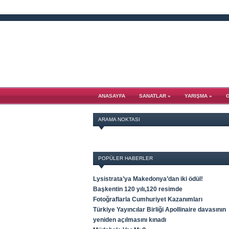
ANASAYFA
SANATLAR
»
YARIŞMA
»
ARAMA NOKTASI
POPÜLER HABERLER
Lysistrata’ya Makedonya’dan iki ödül!
Başkentin 120 yılı,120 resimde
Fotoğraflarla Cumhuriyet Kazanımları
Türkiye Yayıncılar Birliği Apollinaire davasının
yeniden açılmasını kınadı