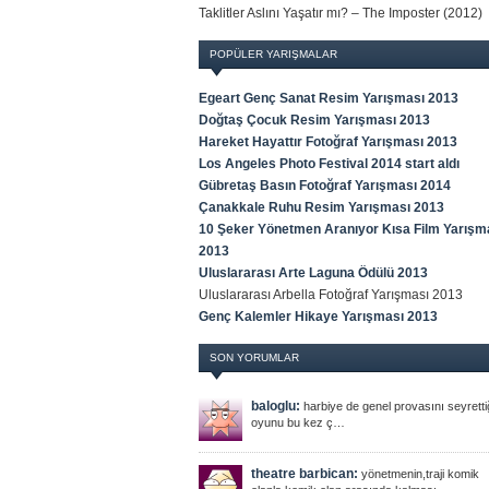
Taklitler Aslını Yaşatır mı? – The Imposter (2012)
POPÜLER YARIŞMALAR
Egeart Genç Sanat Resim Yarışması 2013
Doğtaş Çocuk Resim Yarışması 2013
Hareket Hayattır Fotoğraf Yarışması 2013
Los Angeles Photo Festival 2014 start aldı
Gübretaş Basın Fotoğraf Yarışması 2014
Çanakkale Ruhu Resim Yarışması 2013
10 Şeker Yönetmen Aranıyor Kısa Film Yarışm
2013
Uluslararası Arte Laguna Ödülü 2013
Uluslararası Arbella Fotoğraf Yarışması 2013
Genç Kalemler Hikaye Yarışması 2013
SON YORUMLAR
baloglu:
harbiye de genel provasını seyretti
oyunu bu kez ç…
theatre barbican:
yönetmenin,traji komik