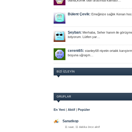
olanla,komik olan arasında kalması…
Bülent Çevik:
Emeğinize sağlık Kenan ho
Şeyban:
Merhaba, Seher hanım ile görüşm
istiyorum. Lütfen yar…
cerent65:
stanley68 niyetin ortalık karıştı
boşuna uğraşm…
BIZI İZLEYIN
GRUPLAR
En Yeni
|
Aktif
|
Popüler
Sanatkop
11 saat, 11 dakika önce aktif