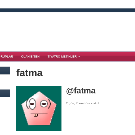
GRUPLAR
OLAN BITEN
TIYATRO METINLERI
»
fatma
@fatma
2 gün, 7 saat önce aktif