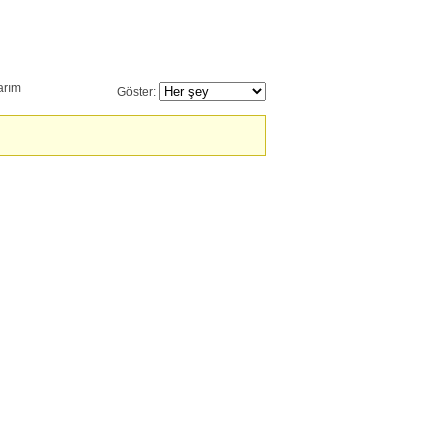
arım
Göster: