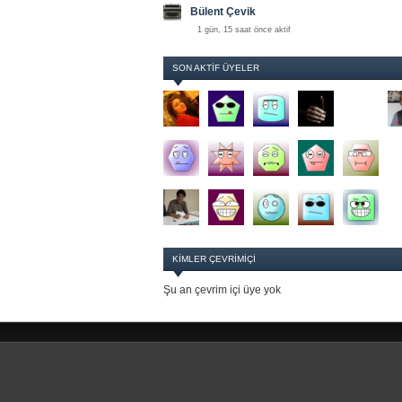
Bülent Çevik
1 gün, 15 saat önce aktif
SON AKTIF ÜYELER
KIMLER ÇEVRIMIÇI
Şu an çevrim içi üye yok