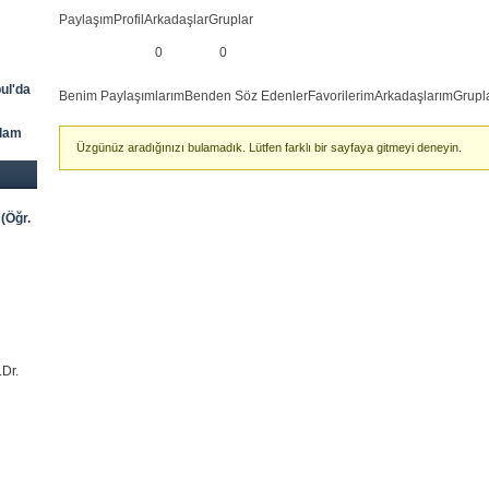
Paylaşım
Profil
Arkadaşlar
Gruplar
0
0
bul'da
Benim Paylaşımlarım
Benden Söz Edenler
Favorilerim
Arkadaşlarım
Grupl
adam
Üzgünüz aradığınızı bulamadık. Lütfen farklı bir sayfaya gitmeyi deneyin.
(Öğr.
.Dr.