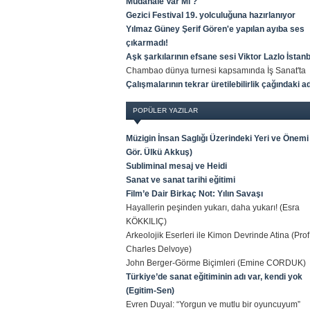
Müdahale Var Mı ?
Gezici Festival 19. yolculuğuna hazırlanıyor
Yılmaz Güney Şerif Gören'e yapılan ayıba ses
çıkarmadı!
Aşk şarkılarının efsane sesi Viktor Lazlo İstan
Chambao dünya turnesi kapsamında İş Sanat'ta
Çalışmalarının tekrar üretilebilirlik çağındaki 
POPÜLER YAZILAR
Müzigin İnsan Saglığı Üzerindeki Yeri ve Önemi 
Gör. Ülkü Akkuş)
Subliminal mesaj ve Heidi
Sanat ve sanat tarihi eğitimi
Film’e Dair Birkaç Not: Yılın Savaşı
Hayallerin peşinden yukarı, daha yukarı! (Esra
KÖKKILIÇ)
Arkeolojik Eserleri ile Kimon Devrinde Atina (Prof
Charles Delvoye)
John Berger-Görme Biçimleri (Emine CORDUK)
Türkiye’de sanat eğitiminin adı var, kendi yok
(Egitim-Sen)
Evren Duyal: “Yorgun ve mutlu bir oyuncuyum”