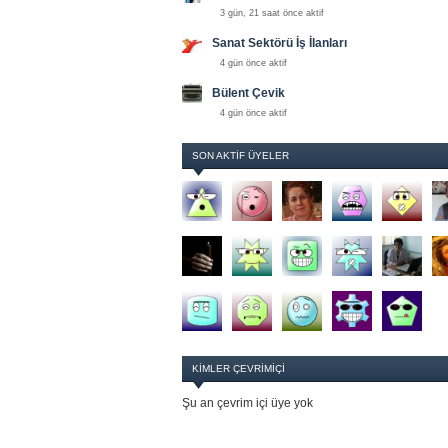
3 gün, 21 saat önce aktif
Sanat Sektörü İş İlanları
4 gün önce aktif
Bülent Çevik
4 gün önce aktif
SON AKTIF ÜYELER
KIMLER ÇEVRIMIÇI
Şu an çevrim içi üye yok