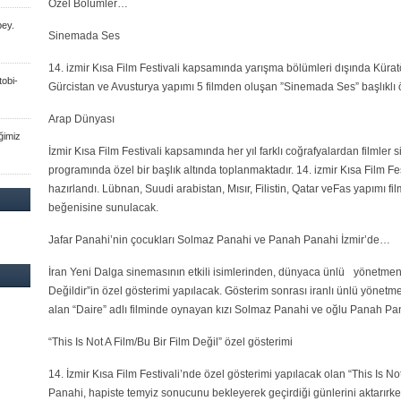
Özel Bölümler…
bey.
Sinemada Ses
14. izmir Kısa Film Festivali kapsamında yarışma bölümleri dışında Küratö
obi-
Gürcistan ve Avusturya yapımı 5 filmden oluşan ”Sinemada Ses” başlıklı ö
Arap Dünyası
ğimiz
İzmir Kısa Film Festivali kapsamında her yıl farklı coğrafyalardan filmler
programında özel bir başlık altında toplanmaktadır. 14. izmir Kısa Film Fe
hazırlandı. Lübnan, Suudi arabistan, Mısır, Filistin, Qatar veFas yapımı 
beğenisine sunulacak.
Jafar Panahi’nin çocukları Solmaz Panahi ve Panah Panahi İzmir’de…
İran Yeni Dalga sinemasının etkili isimlerinden, dünyaca ünlü yönetmen-
Değildir”in özel gösterimi yapılacak. Gösterim sonrası iranlı ünlü yönetm
alan “Daire” adlı filminde oynayan kızı Solmaz Panahi ve oğlu Panah Panah
“This Is Not A Film/Bu Bir Film Değil” özel gösterimi
14. İzmir Kısa Film Festivali’nde özel gösterimi yapılacak olan “This Is Not
Panahi, hapiste temyiz sonucunu bekleyerek geçirdiği günlerini aktarır