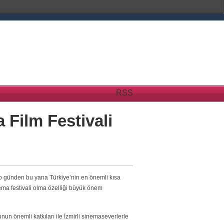
RSS
 Film Festivali
e o günden bu yana Türkiye’nin en önemli kısa
inema festivali olma özelliği büyük önem
nun önemli katkıları ile İzmirli sinemaseverlerle