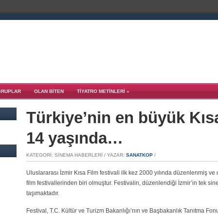
GRUPLAR
OLAN BITEN
TIYATRO METINLERI
»
Türkiye’nin en büyük Kısa
14 yaşında…
KATEGORI: SINEMA HABERLERI / YAZAR:
SANATKOP
/
Uluslararası İzmir Kısa Film festivali ilk kez 2000 yılında düzenlenmiş v
film festivallerinden biri olmuştur. Festivalin, düzenlendiği İzmir’in tek s
taşımaktadır.
Festival, T.C. Kültür ve Turizm Bakanlığı’nın ve Başbakanlık Tanıtma Fonu