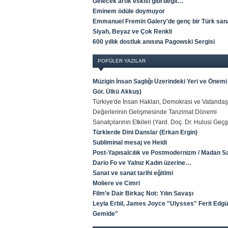
Gelecek artık eskisi gibi değil…
Eminem ödüle doymuyor
Emmanuel Fremin Galery'de genç bir Türk sana
Siyah, Beyaz ve Çok Renkli
600 yıllık dostluk anısına Pagowski Sergisi
POPÜLER YAZILAR
Müzigin İnsan Saglığı Üzerindeki Yeri ve Önemi 
Gör. Ülkü Akkuş)
Türkiye'de İnsan Hakları, Demokrasi ve Vatandaş
Değerlerinin Gelişmesinde Tanzimat Dönemi
Sanatçılarının Etkileri (Yard. Doç. Dr. Hulusi Geçg
Türklerde Dini Danslar (Erkan Ergin)
Subliminal mesaj ve Heidi
Post-Yapısalcılık ve Postmodernizm / Madan S
Dario Fo ve Yalnız Kadın üzerine…
Sanat ve sanat tarihi eğitimi
Moliere ve Cimri
Film’e Dair Birkaç Not: Yılın Savaşı
Leyla Erbil, James Joyce "Ulysses" Ferit Edgü
Gemide"