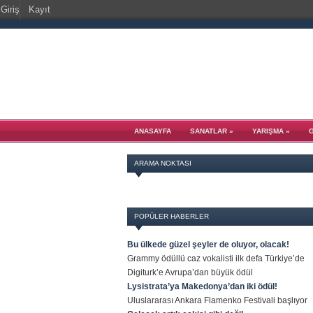
Giriş
Kayıt
ANASAYFA
SANATLAR
»
YARIŞMA
»
ARAMA NOKTASI
POPÜLER HABERLER
Bu ülkede güzel şeyler de oluyor, olacak!
Grammy ödüllü caz vokalisti ilk defa Türkiye’de
Digiturk’e Avrupa’dan büyük ödül
Lysistrata’ya Makedonya’dan iki ödül!
Uluslararası Ankara Flamenko Festivali başlıyor