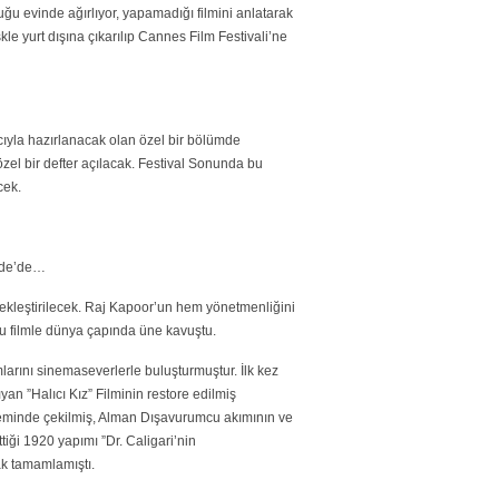
ğu evinde ağırlıyor, yapamadığı filmini anlatarak
skle yurt dışına çıkarılıp Cannes Film Festivali’ne
ıyla hazırlanacak olan özel bir bölümde
zel bir defter açılacak. Festival Sonunda bu
cek.
erde’de…
çekleştirilecek. Raj Kapoor’un hem yönetmenliğini
u filmle dünya çapında üne kavuştu.
ımlarını sinemaseverlerle buluşturmuştur. İlk kez
yan ”Halıcı Kız” Filminin restore edilmiş
neminde çekilmiş, Alman Dışavurumcu akımının ve
iği 1920 yapımı ”Dr. Caligari’nin
ak tamamlamıştı.