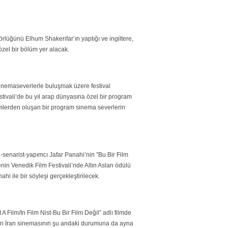
rlüğünü Elhum Shakerifar’ın yaptığı ve ingiltere,
zel bir bölüm yer alacak.
 sinemaseverlerle buluşmak üzere festival
stivali’de bu yıl arap dünyasına özel bir program
filmlerden oluşan bir program sinema severlerin
senarist-yapımcı Jafar Panahi’nin ”Bu Bir Film
enin Venedik Film Festivali’nde Altın Aslan ödülü
i ile bir söyleşi gerçekleştirilecek.
 A Film/In Film Nist-Bu Bir Film Değil” adlı filmde
ken İran sinemasının şu andaki durumuna da ayna