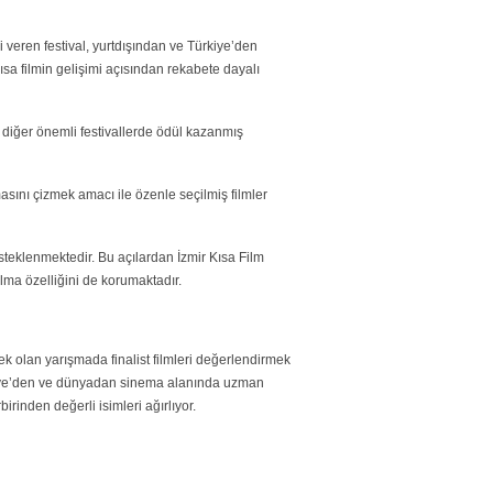
ri veren festival, yurtdışından ve Türkiye’den
sa filmin gelişimi açısından rekabete dayalı
e diğer önemli festivallerde ödül kazanmış
sını çizmek amacı ile özenle seçilmiş filmler
desteklenmektedir. Bu açılardan İzmir Kısa Film
 olma özelliğini de korumaktadır.
cek olan yarışmada finalist filmleri değerlendirmek
ürkiye’den ve dünyadan sinema alanında uzman
birinden değerli isimleri ağırlıyor.