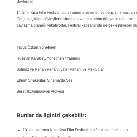
Söyleşiler
14.İzmir Kısa Film Festivali, bu yıl sinema severleri ve genç sinemacıları 
Gerçekleştirilen söyleşilerle sinemaseverler sinema dünyasının önemli isi
paylaşma olanağı yakalıyorlar. Festival kapsamında gerçekleştirilecek ola
Yavuz Özkan,Yönetmen
Hüseyin Karabey, Yönetmen / Yapımcı
Solmaz ve Panah Panahi; Jafer Panahi’ye Mektuplar
Elhum Shakerifar; Sinema’da Ses
Berat İlk: Animasyon Atölyesi
Bunlar da ilginizi çekebilir:
10. Uluslararası İzmir Kısa Film Festivali’nin finalistleri belli oldu