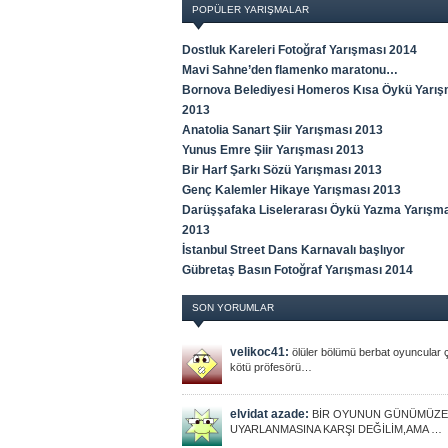
POPÜLER YARIŞMALAR
Dostluk Kareleri Fotoğraf Yarışması 2014
Mavi Sahne’den flamenko maratonu…
Bornova Belediyesi Homeros Kısa Öykü Yarış
2013
Anatolia Sanart Şiir Yarışması 2013
Yunus Emre Şiir Yarışması 2013
Bir Harf Şarkı Sözü Yarışması 2013
Genç Kalemler Hikaye Yarışması 2013
Darüşşafaka Liselerarası Öykü Yazma Yarışm
2013
İstanbul Street Dans Karnavalı başlıyor
Gübretaş Basın Fotoğraf Yarışması 2014
SON YORUMLAR
velikoc41:
ölüler bölümü berbat oyuncular 
kötü pröfesörü…
elvidat azade:
BİR OYUNUN GÜNÜMÜZE
UYARLANMASINA KARŞI DEĞİLİM,AMA …