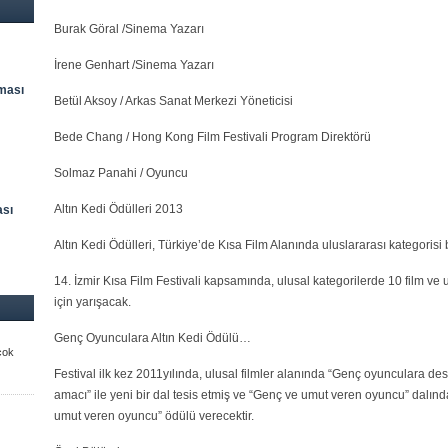
Burak Göral /Sinema Yazarı
İrene Genhart /Sinema Yazarı
ması
Betül Aksoy / Arkas Sanat Merkezi Yöneticisi
Bede Chang / Hong Kong Film Festivali Program Direktörü
Solmaz Panahi / Oyuncu
Altın Kedi Ödülleri 2013
ası
Altın Kedi Ödülleri, Türkiye’de Kısa Film Alanında uluslararası kategorisi
14. İzmir Kısa Film Festivali kapsamında, ulusal kategorilerde 10 film ve 
için yarışacak.
Genç Oyunculara Altın Kedi Ödülü…
çok
Festival ilk kez 2011yılında, ulusal filmler alanında “Genç oyunculara de
amacı” ile yeni bir dal tesis etmiş ve “Genç ve umut veren oyuncu” dalınd
umut veren oyuncu” ödülü verecektir.