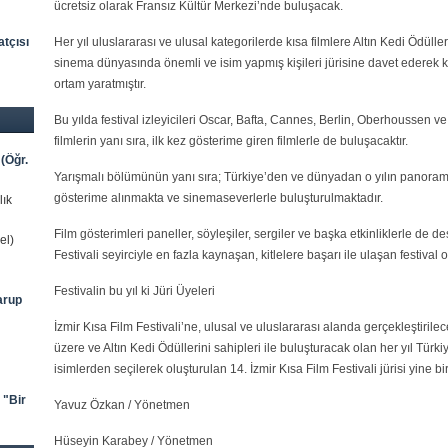
ücretsiz olarak Fransız Kültür Merkezi’nde buluşacak.
tçısı
Her yıl uluslararası ve ulusal kategorilerde kısa filmlere Altın Kedi Ödülle
sinema dünyasında önemli ve isim yapmış kişileri jürisine davet ederek kı
ortam yaratmıştır.
Bu yılda festival izleyicileri Oscar, Bafta, Cannes, Berlin, Oberhoussen v
filmlerin yanı sıra, ilk kez gösterime giren filmlerle de buluşacaktır.
(Öğr.
Yarışmalı bölümünün yanı sıra; Türkiye’den ve dünyadan o yılın panorama
gösterime alınmakta ve sinemaseverlerle buluşturulmaktadır.
lık
Film gösterimleri paneller, söyleşiler, sergiler ve başka etkinliklerle de 
el)
Festivali seyirciyle en fazla kaynaşan, kitlelere başarı ile ulaşan festival
Festivalin bu yıl ki Jüri Üyeleri
arup
İzmir Kısa Film Festivali’ne, ulusal ve uluslararası alanda gerçekleştirile
üzere ve Altın Kedi Ödüllerini sahipleri ile buluşturacak olan her yıl T
isimlerden seçilerek oluşturulan 14. İzmir Kısa Film Festivali jürisi yine bir
 "Bir
Yavuz Özkan / Yönetmen
Hüseyin Karabey / Yönetmen