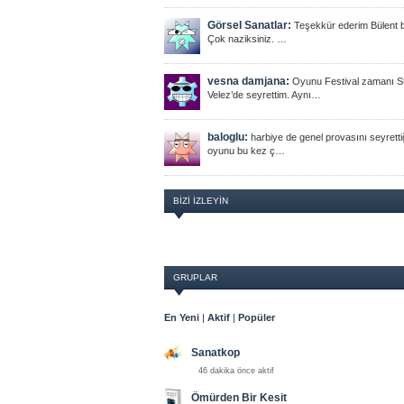
Görsel Sanatlar:
Teşekkür ederim Bülent 
Çok naziksiniz. …
vesna damjana:
Oyunu Festival zamanı St
Velez’de seyrettim. Aynı…
baloglu:
harbiye de genel provasını seyretti
oyunu bu kez ç…
BIZI İZLEYIN
GRUPLAR
En Yeni
|
Aktif
|
Popüler
Sanatkop
46 dakika önce aktif
Ömürden Bir Kesit