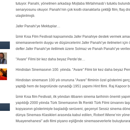
tutuyor. Panahi, yönetmen arkadaşı Mojtaba Mirtahmasb’ı tutuklu bulundu
senaryosunu okuyor. Panahi’nin çok kısıtlı olanaklarla çektiği film, flaş di
ulaştırılmıştı.
Jafer Panahi’ye Mektuplar…
İzmir Kısa Film Festivali kapsamında Jafer Panahiye destek vermek amac
sinemaseverlerin duygu ve düşüncelerini Jafer Panahi’ye iletmeleri için ö
defter Jafer Panahi’ye iletilmek üzere Solmaz ve Panah Panahi’ye verile
”Avare” Filmi bir kez daha beyaz Perde’de…
Hindistan Sinemasının 100. yılında. ”Avare” Filmi bir kez daha beyaz P
Hindistan sinemasın 100 yılı onuruna ”Avare” filminin özel gösterimi ger
yaptığı hem de başrolünde oynadığı 1951 yapımı Hint filmi. Raj Kapoor b
İzmir Kısa film Festivali, ilk yılından itibaren sinema tarihinin önemli yap
yapıldığı 2000 yılında Türk Sinemasının İlk Renkli Türk Filmi ünvanını taşı
kopyasının gösterimiyle başladığı serüveni, geçenyıl Sessiz sinema dö
dünya Sineması Klasikleri arasında kabul edilen, Robert Wiene’nin yönett
Muayenehanesi” adlı filmi piyano eşliğinde sinemaseverlerle buluşturar