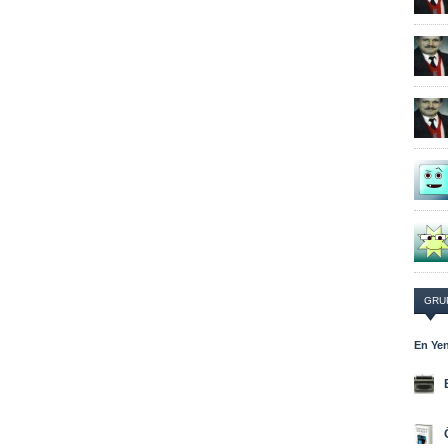
GRU
En Yen