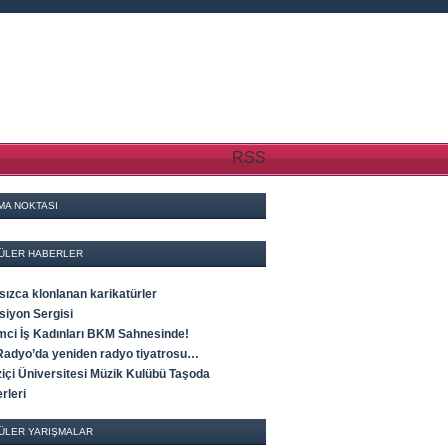
RSS
MA NOKTASI
ÜLER HABERLER
sızca klonlanan karikatürler
siyon Sergisi
imci İş Kadınları BKM Sahnesinde!
Radyo’da yeniden radyo tiyatrosu…
içi Üniversitesi Müzik Kulübü Taşoda
rleri
ÜLER YARIŞMALAR