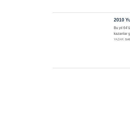
2010 Yu
Bu yıl 64’
kazanlar ş
YAZAR:
SA