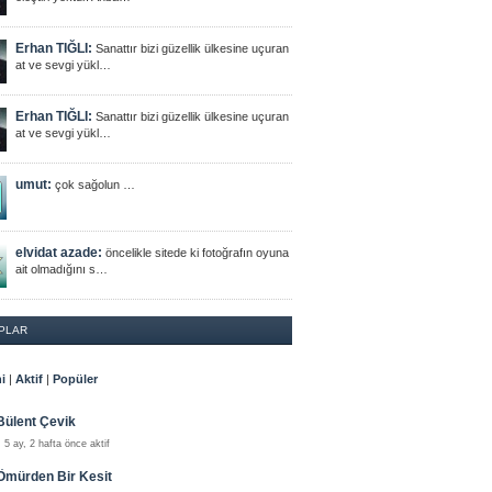
Erhan TIĞLI:
Sanattır bizi güzellik ülkesine uçuran
at ve sevgi yükl…
Erhan TIĞLI:
Sanattır bizi güzellik ülkesine uçuran
at ve sevgi yükl…
umut:
çok sağolun …
elvidat azade:
öncelikle sitede ki fotoğrafın oyuna
ait olmadığını s…
PLAR
i
|
Aktif
|
Popüler
Bülent Çevik
5 ay, 2 hafta önce aktif
Ömürden Bir Kesit