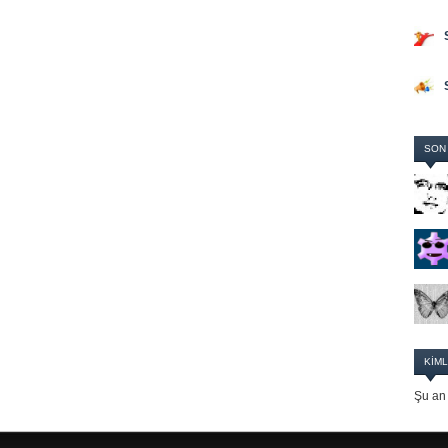
SON
KIML
Şu an 