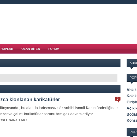
GRUPLAR
OLAN BITEN
FORUM
ARA
POP
Ahlak
Kolek
zca klonlanan karikatürler
0
Giriş
dünyasında , bu alanda tartışmasız söz sahibi İsmail Kar’ın önderliğinde
Açık 
nzer ve çalıntı karikatürler sorunu tam gaz devam ediyor.
Boğaz
RSEL SANATLAR
/
Konse
POP