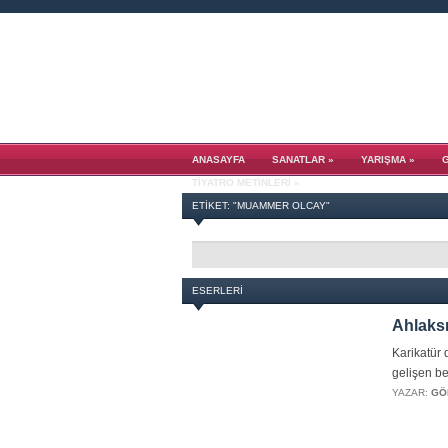
ANASAYFA
SANATLAR
»
YARIŞMA
»
TIYATRO METINLERI
»
ETIKET: "MUAMMER OLCAY"
ESERLERI
Ahlaksı
Karikatür 
gelişen be
YAZAR:
GÖ