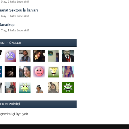
5 ay, 2 hafta önce aktif
Sanat Sektörü İş İlanları
6 ay, 3 hafta önce aktif
Sanatkop
7 ay, 1 hafta önce aktif
 AKTIF ÜYELER
ER ÇEVRIMIÇI
çevrim içi üye yok