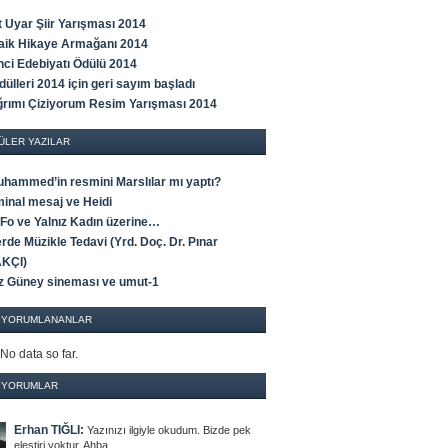
t Uyar Şiir Yarışması 2014
Faik Hikaye Armağanı 2014
ci Edebiyatı Ödülü 2014
ülleri 2014 için geri sayım başladı
rımı Çiziyorum Resim Yarışması 2014
ÜLER YAZILAR
uhammed’in resmini Marslılar mı yaptı?
minal mesaj ve Heidi
 Fo ve Yalnız Kadın üzerine…
rde Müzikle Tedavi (Yrd. Doç. Dr. Pınar
KÇI)
z Güney sineması ve umut-1
 YORUMLANANLAR
 No data so far.
 YORUMLAR
Erhan TIĞLI:
Yazınızı ilgiyle okudum. Bizde pek
eleştiri yoktur. Ahba…