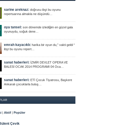
sarine areknaz:
doğrusu ibşt bu oyunu
repertuarına almakla ne düşündü…
oya tansel:
son dönemde izlediğim en güzel gala
oyunuydu, soğuk dene…
emrah kayacıklı:
harika bir oyun du,” vakti geldi “
ibşt bu oyunu repert…
sanat haberleri:
İZMİR DEVLET OPERA VE
BALESİ OCAK 2014 PROGRAMI 04 Oca…
sanat haberleri:
ETİ Çocuk Tiyatrosu, Başkent
Ankaralı çocuklarla buluş…
PLAR
i
|
Aktif
|
Popüler
Bülent Çevik