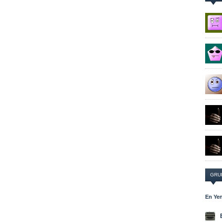
GRU
En Yen