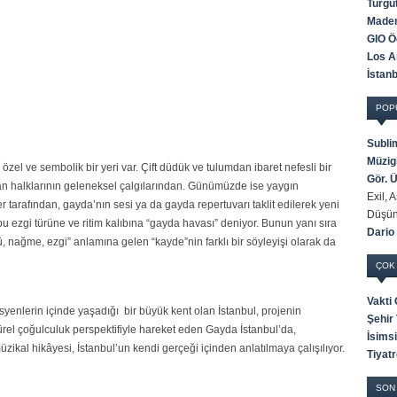
Turgu
Maden
GIO Öd
Los A
İstan
POP
Subli
Müzigi
el ve sembolik bir yeri var. Çift düdük ve tulumdan ibaret nefesli bir
Gör. 
n halklarının geleneksel çalgılarından. Günümüzde ise yaygın
Exil, 
 tarafından, gayda’nın sesi ya da gayda repertuvarı taklit edilerek yeni
Düşün
bu ezgi türüne ve ritim kalıbına “gayda havası” deniyor. Bunun yanı sıra
Dario
ürkü, nağme, ezgi” anlamına gelen “kayde”nin farklı bir söyleyişi olarak da
ÇOK
Vakti
yenlerin içinde yaşadığı bir büyük kent olan İstanbul, projenin
Şehir 
türel çoğulculuk perspektifiyle hareket eden Gayda İstanbul’da,
İsims
zikal hikâyesi, İstanbul’un kendi gerçeği içinden anlatılmaya çalışılıyor.
Tiyatr
SON