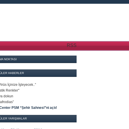
RSS
MA NOKTASI
ÜLER HABERLER
Virüs İçinize İşleyecek..”
stik Renkler''
a dokun
afrodias”
 Center PSM “Şehir Sahnesi”ni açtı!
ÜLER YARIŞMALAR