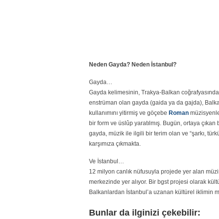
Neden Gayda? Neden İstanbul?
Gayda…
Gayda kelimesinin, Trakya-Balkan coğrafyasında öz
enstrüman olan gayda (gaida ya da gajda), Balka
kullanımını yitirmiş ve göçebe
Roman
müzisyenler
bir form ve üslûp yaratılmış. Bugün, ortaya çıkan 
gayda, müzik ile ilgili bir terim olan ve “şarkı, t
karşımıza çıkmakta.
Ve İstanbul…
12 milyon canlık nüfusuyla projede yer alan müzis
merkezinde yer alıyor. Bir bgst projesi olarak kül
Balkanlardan İstanbul’a uzanan kültürel iklimin mü
Bunlar da ilginizi çekebilir: