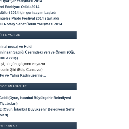
t Uyar Şiir Yarışması 2014
ci Edebiyatı Ödülü 2014
ülleri 2014 için geri sayım başladı
ngeles Photo Festival 2014 start aldı
bul Rotary Sanat Ödülü Yarışması 2014
ÜLER YAZILAR
minal mesaj ve Heidi
n İnsan Saglığı Üzerindeki Yeri ve Önemi (Öğr.
Ülkü Akkuş)
Asyl, sürgün, göçmen ve yazar…
cenin Şiiri (Edip Cansever)
 Fo ve Yalnız Kadın üzerine…
 YORUMLANANLAR
 Geldi (Oyun, İstanbul Büyükşehir Belediyesi
Tiyatroları)
iz (Oyun, İstanbul Büyükşehir Belediyesi Şehir
oları)
 YORUMLAR