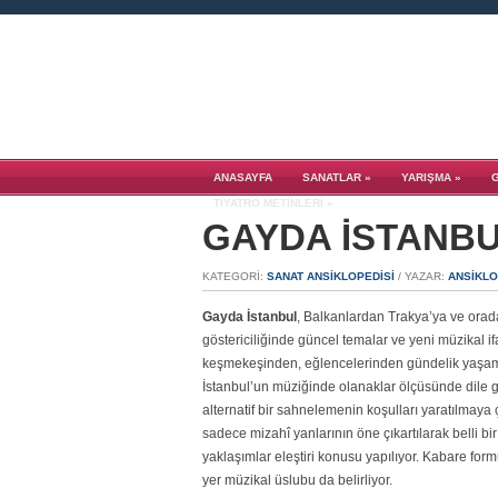
ANASAYFA
SANATLAR
»
YARIŞMA
»
TIYATRO METINLERI
»
GAYDA İSTANBU
KATEGORI:
SANAT ANSİKLOPEDİSİ
/ YAZAR:
ANSIKLO
Gayda İstanbul
, Balkanlardan Trakya’ya ve oradan
göstericiliğinde güncel temalar ve yeni müzikal ifa
keşmekeşinden, eğlencelerinden gündelik yaşamın
İstanbul’un müziğinde olanaklar ölçüsünde dile 
alternatif bir sahnelemenin koşulları yaratılmaya 
sadece mizahî yanlarının öne çıkartılarak belli bir 
yaklaşımlar eleştiri konusu yapılıyor. Kabare fo
yer müzikal üslubu da belirliyor.