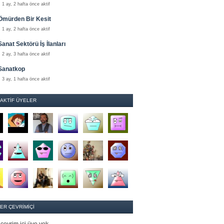
1 ay, 2 hafta önce aktif
Ömürden Bir Kesit
1 ay, 2 hafta önce aktif
Sanat Sektörü İş İlanları
2 ay, 3 hafta önce aktif
Sanatkop
3 ay, 1 hafta önce aktif
 AKTIF ÜYELER
ER ÇEVRIMIÇI