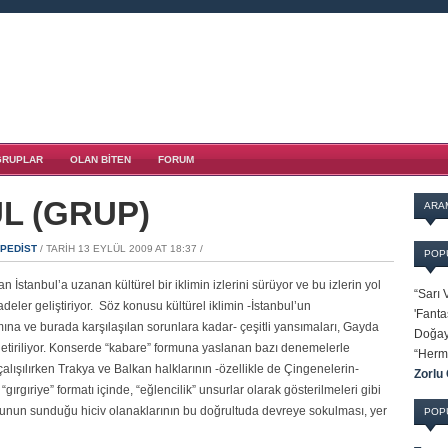
GRUPLAR
OLAN BITEN
FORUM
L (GRUP)
ARA
PEDIST
/ TARIH 13 EYLÜL 2009 AT 18:37 /
POP
 İstanbul’a uzanan kültürel bir iklimin izlerini sürüyor ve bu izlerin yol
“Sarı 
deler geliştiriyor. Söz konusu kültürel iklimin -İstanbul’un
'Fanta
a ve burada karşılaşılan sorunlara kadar- çeşitli yansımaları, Gayda
Doğay
getiriliyor. Konserde “kabare” formuna yaslanan bazı denemelerle
“Herm
çalışılırken Trakya ve Balkan halklarının -özellikle de Çingenelerin-
Zorlu
“gırgıriye” formatı içinde, “eğlencilik” unsurlar olarak gösterilmeleri gibi
rmunun sunduğu hiciv olanaklarının bu doğrultuda devreye sokulması, yer
POP