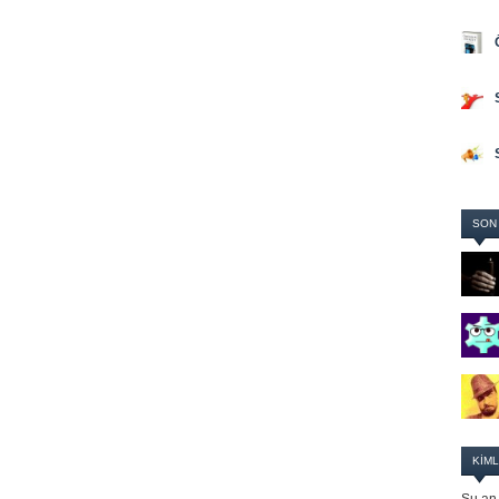
SON
KIML