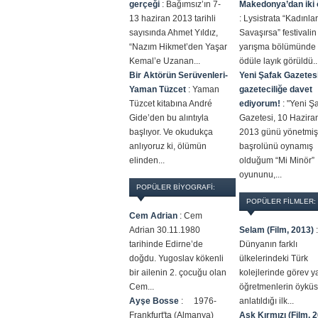
gerçeği
:
Bağımsız’ın 7-
Makedonya’dan iki 
13 haziran 2013 tarihli
:
Lysistrata “Kadınla
sayısında Ahmet Yıldız,
Savaşırsa” festivalin
“Nazım Hikmet’den Yaşar
yarışma bölümünde 
Kemal’e Uzanan...
ödüle layık görüldü...
Bir Aktörün Serüvenleri-
Yeni Şafak Gazetesi
Yaman Tüzcet
:
Yaman
gazeteciliğe davet
Tüzcet kitabına André
ediyorum!
:
"Yeni Ş
Gide’den bu alıntıyla
Gazetesi, 10 Hazira
başlıyor. Ve okudukça
2013 günü yönetmiş
anlıyoruz ki, ölümün
başrolünü oynamış
elinden...
olduğum “Mi Minör”
oyununu,...
POPÜLER BİYOGRAFİ:
POPÜLER FILMLER:
Cem Adrian
:
Cem
Adrian 30.11.1980
Selam (Film, 2013)
:
tarihinde Edirne’de
Dünyanın farklı
doğdu. Yugoslav kökenli
ülkelerindeki Türk
bir ailenin 2. çocuğu olan
kolejlerinde görev 
Cem...
öğretmenlerin öykü
Ayşe Bosse
:
1976-
anlatıldığı ilk...
Frankfurt'ta (Almanya)
Aşk Kırmızı (Film, 