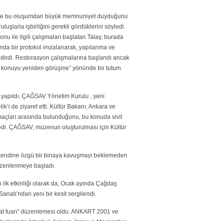
ünde bu oluşumdan büyük memnuniyet duyduğunu
luşlarla işbirliğini gerekli gördüklerini söyledi.
onu ile ilgili çalışmaları başlatan Talay, burada
nda bir protokol imzalanarak, yapılanma ve
ldirdi. Restorasyon çalışmalarına başlandı ancak
ra konuyu yeniden görüşme” yönünde bir tutum
 yapıldı. ÇAĞSAV Yönetim Kurulu , yeni
i de ziyaret etti. Kültür Bakanı, Ankara ve
maçları arasında bulunduğunu, bu konuda sivil
ledi. ÇAĞSAV, müzenun oluşturulması için Kültür
 kendine özgü bir binaya kavuşmayı beklemeden
üzenlenmeye başladı.
 ilk etkinliği olarak da, Ocak ayında Çağdaş
anatı’ndan yeni bir kesit sergilendi.
anat fuarı” düzenlemesi oldu. ANKART 2001 ve