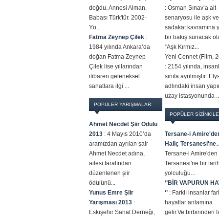
doğdu. Annesi Alman,
:
Osman Sınav’a ait
Babası Türk'tür. 2002-
senaryosu ile aşk ve
Yö...
sadakat kavramına 
Fatma Zeynep Çilek
:
bir bakış sunacak ol
1984 yılında Ankara’da
“Aşk Kırmız...
doğan Fatma Zeynep
Yeni Cennet (Film, 
Çilek lise yıllarından
:
2154 yılında, insanlı
itibaren geleneksel
sınıfa ayrılmıştır: El
sanatlara ilgi ...
adlındaki insan yapı
uzay istasyonunda ..
POPÜLER YARIŞMALAR:
POPÜLER SİZİNKİLE
Ahmet Necdet Şiir Ödülü
2013
:
4 Mayıs 2010’da
Tersane-i Amire'de
aramızdan ayrılan şair
Haliç Tersanesi'ne
Ahmet Necdet adına,
Tersane-i Amire'den
ailesi tarafından
Tersanesi'ne bir tari
düzenlenen şiir
yolculuğu...
ödülünü...
‘’BİR VAPURUN HA
Yunus Emre Şiir
‘’
:
Farklı insanlar far
Yarışması 2013
:
hayatlar anlamına
Eskişehir Sanat Derneği,
gelir.Ve birbirinden f