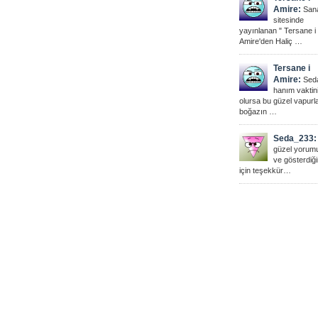
Amire:
San
sitesinde
yayınlanan " Tersane i
Amire'den Haliç …
Tersane i
Amire:
Sed
hanım vaktin
olursa bu güzel vapurl
boğazın …
Seda_233:
güzel yorum
ve gösterdiğin
için teşekkür…