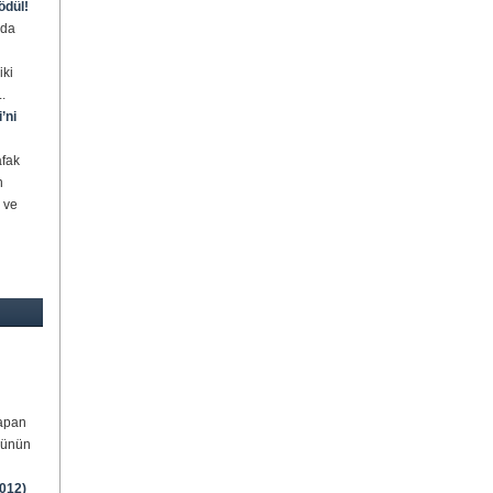
ödül!
rda
iki
.
’ni
afak
n
 ve
yapan
sünün
2012)