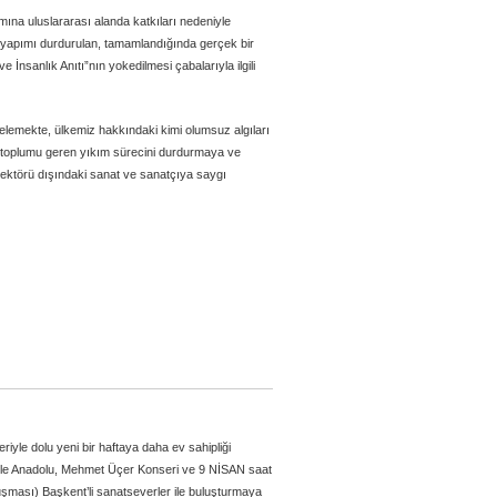
mına uluslararası alanda katkıları nedeniyle
apımı durdurulan, tamamlandığında gerçek bir
 İnsanlık Anıtı”nın yokedilmesi çabalarıyla ilgili
delemekte, ülkemiz hakkındaki kimi olumsuz algıları
ri toplumu geren yıkım sürecini durdurmaya ve
sektörü dışındaki sanat ve sanatçıya saygı
iyle dolu yeni bir haftaya daha ev sahipliği
rle Anadolu, Mehmet Üçer Konseri ve 9 NİSAN saat
uşması) Başkent’li sanatseverler ile buluşturmaya