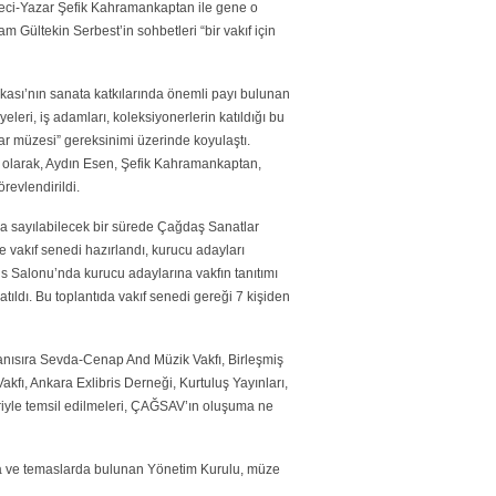
eci-Yazar Şefik Kahramankaptan ile gene o
 Gültekin Serbest’in sohbetleri “bir vakıf için
kası’nın sanata katkılarında önemli payı bulunan
leri, iş adamları, koleksiyonerlerin katıldığı bu
ar müzesi” gereksinimi üzerinde koyulaştı.
ulu olarak, Aydın Esen, Şefik Kahramankaptan,
revlendirildi.
ısa sayılabilecek bir sürede Çağdaş Sanatlar
e vakıf senedi hazırlandı, kurucu adayları
s Salonu’nda kurucu adaylarına vakfın tanıtımı
tıldı. Bu toplantıda vakıf senedi gereği 7 kişiden
 yanısıra Sevda-Cenap And Müzik Vakfı, Birleşmiş
kfı, Ankara Exlibris Derneği, Kurtuluş Yayınları,
leriyle temsil edilmeleri, ÇAĞSAV’ın oluşuma ne
ışma ve temaslarda bulunan Yönetim Kurulu, müze