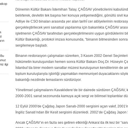
atkop
Dönemin Kültür Bakanı İstemihan Talay, ÇAĞSAV yöneticilerini kabul
belirterek, devletin tek başına her konuya yetişemediğini, gönüllü sivil kuru
Adliye ile CSO binaları arasında yer alan tarihî cer atölyelerinin restorasy
gerçekleştirilecek yeni sanatsal yapılanma için bakanlıkla ÇAĞSAV arası
a
işletmenin ÇAĞSAV tarafından gerçekleştirilmesini uygun gördüklerini bi
iz
Kültür Bakanlığı, protokol imzası konusunda, “binanın bitmesinden son
arın
sergilemeye başladı.
Binanın restorasyon çalışmaları sürerken, 3 Kasım 2002 Genel Seçimleri
Bu
unuz
hükümetin kuruluşundan hemen sonra Kültür Bakanı Doç.Dr. Hüseyin Çelik’
iz ilgi
İstanbul’da birer modern sanatlar müzesi kuruluşunun kendilerinin de a
toplum kuruluşlarıyla işbirliği yapmaktan memnuniyet duyacaklarını söy
bakanlığı nezdinde temaslarını sürdürüyor.
Yönetimsel çalışmalarını Kavaklıdere’de bir dairede sürdüren ÇAĞSAV,
2000-2001 sanat sezonunda kamuya açık sergi ve bilimsel toplantılar d
12 Eylül 2000′de Çağdaş Japon Sanatı-2000 sergisini açan vakıf, 2001′in
İngiliz Sanatı’ndan Bir Kesit sergisini düzenledi. 2002’de Çağdaş Japon S
Ancak ÇAĞSAV’ın en fazla ses getiren etkinliği Ankara’da ilk kez bir “s