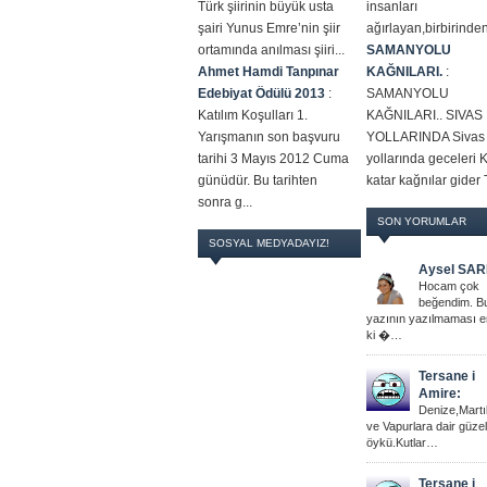
Türk şiirinin büyük usta
insanları
şairi Yunus Emre’nin şiir
ağırlayan,birbirinden
ortamında anılması şiiri...
SAMANYOLU
Ahmet Hamdi Tanpınar
KAĞNILARI.
:
Edebiyat Ödülü 2013
:
SAMANYOLU
Katılım Koşulları 1.
KAĞNILARI.. SIVAS
Yarışmanın son başvuru
YOLLARINDA Sivas
tarihi 3 Mayıs 2012 Cuma
yollarında geceleri 
günüdür. Bu tarihten
katar kağnılar gider T
sonra g...
SON YORUMLAR
SOSYAL MEDYADAYIZ!
Aysel SAR
Hocam çok
beğendim. B
yazının yazılmaması 
ki �…
Tersane i
Amire:
Denize,Martı
ve Vapurlara dair güzel
öykü.Kutlar…
Tersane i