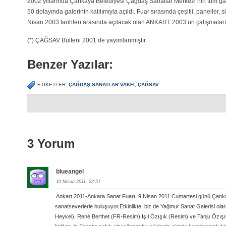
2002 yıllarında Çankaya Belediyesi Çağdaş Sanatlar Merkezi’nin tüm gale
50 dolayında galerinin katılımıyla açıldı. Fuar sırasında çeşitli, paneller,
Nisan 2003 tarihleri arasında açılacak olan ANKART 2003’ün çalışmaları
(*) ÇAĞSAV Bülteni 2001’de yayımlanmıştır.
Benzer Yazılar:
ETIKETLER:
ÇAĞDAŞ SANATLAR VAKFI
,
ÇAĞSAV
3 Yorum
blueangel
10 Nisan 2011, 22:51
Ankart 2011-Ankara Sanat Fuarı, 9 Nisan 2011 Cumartesi günü Çanka
sanatseverlerle buluşuyor.Etkinlikte, biz de Yağmur Sanat Galerisi ol
Heykel), René Berthet (FR-Resim),Işıl Özışık (Resim) ve Tanju Özışık