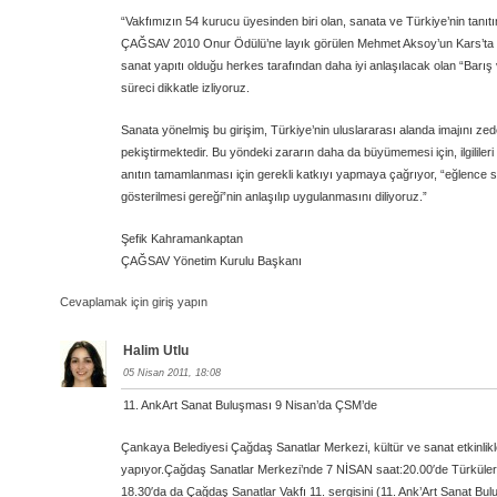
“Vakfımızın 54 kurucu üyesinden biri olan, sanata ve Türkiye’nin tanıtı
ÇAĞSAV 2010 Onur Ödülü’ne layık görülen Mehmet Aksoy’un Kars’ta y
sanat yapıtı olduğu herkes tarafından daha iyi anlaşılacak olan “Barış ve
süreci dikkatle izliyoruz.
Sanata yönelmiş bu girişim, Türkiye’nin uluslararası alanda imajını ze
pekiştirmektedir. Bu yöndeki zararın daha da büyümemesi için, ilgilile
anıtın tamamlanması için gerekli katkıyı yapmaya çağrıyor, “eğlence 
gösterilmesi gereği”nin anlaşılıp uygulanmasını diliyoruz.”
Şefik Kahramankaptan
ÇAĞSAV Yönetim Kurulu Başkanı
Cevaplamak için giriş yapın
Halim Utlu
05 Nisan 2011, 18:08
11. AnkArt Sanat Buluşması 9 Nisan’da ÇSM’de
Çankaya Belediyesi Çağdaş Sanatlar Merkezi, kültür ve sanat etkinlikler
yapıyor.Çağdaş Sanatlar Merkezi’nde 7 NİSAN saat:20.00′de Türküle
18.30′da da Çağdaş Sanatlar Vakfı 11. sergisini (11. Ank’Art Sanat Bul