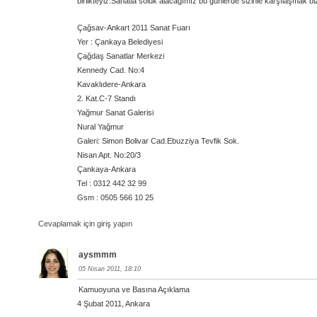
birlikteyiz.Sanatla soluk alacağımız bu günlerde sizinle karşılaşmak bi
Çağsav-Ankart 2011 Sanat Fuarı
Yer : Çankaya Belediyesi
Çağdaş Sanatlar Merkezi
Kennedy Cad. No:4
Kavaklıdere-Ankara
2. Kat.C-7 Standı
Yağmur Sanat Galerisi
Nural Yağmur
Galeri: Simon Bolivar Cad.Ebuzziya Tevfik Sok.
Nisan Apt. No:20/3
Çankaya-Ankara
Tel : 0312 442 32 99
Gsm : 0505 566 10 25
Cevaplamak için giriş yapın
aysmmm
05 Nisan 2011, 18:10
Kamuoyuna ve Basına Açıklama
4 Şubat 2011, Ankara