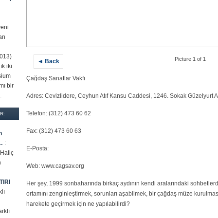
yeni
an
2013)
Picture 1 of 1
◄ Back
k iki
ysium
Çağdaş Sanatlar Vakfı
mı bir
.
Adres: Cevizlidere, Ceyhun Atıf Kansu Caddesi, 1246. Sokak Güzelyurt A
Telefon: (312) 473 60 62
R:
Fax: (312) 473 60 63
n
…
:
E-Posta:
 Haliç
h
Web: www.cagsav.org
TIRI
Her şey, 1999 sonbaharında birkaç aydının kendi aralarındaki sohbetlerde
klı
ortamını zenginleştirmek, sorunları aşabilmek, bir çağdaş müze kurulmas
harekete geçirmek için ne yapılabilirdi?
arklı