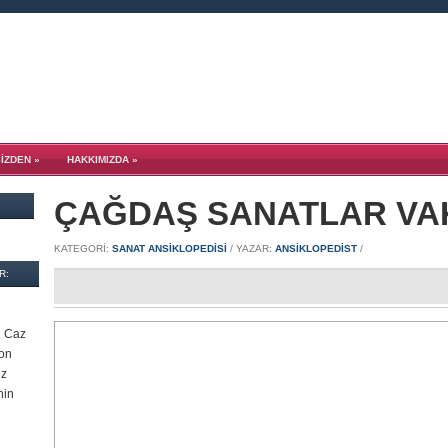
SİZDEN
»
HAKKIMIZDA
»
ÇAĞDAŞ SANATLAR VA
KATEGORI:
SANAT ANSİKLOPEDİSİ
/ YAZAR:
ANSIKLOPEDIST
/
R:
l Caz
son
üz
nin