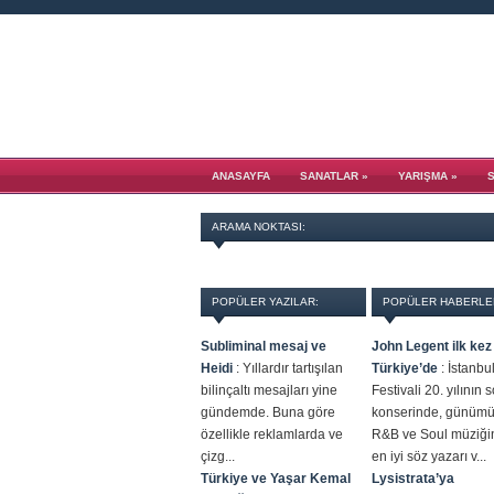
ANASAYFA
SANATLAR
»
YARIŞMA
»
ARAMA NOKTASI:
POPÜLER YAZILAR:
POPÜLER HABERLE
Subliminal mesaj ve
John Legent ilk kez
Heidi
:
Yıllardır tartışılan
Türkiye’de
:
İstanbu
bilinçaltı mesajları yine
Festivali 20. yılının 
gündemde. Buna göre
konserinde, günüm
özellikle reklamlarda ve
R&B ve Soul müziği
çizg...
en iyi söz yazarı v...
Türkiye ve Yaşar Kemal
Lysistrata’ya