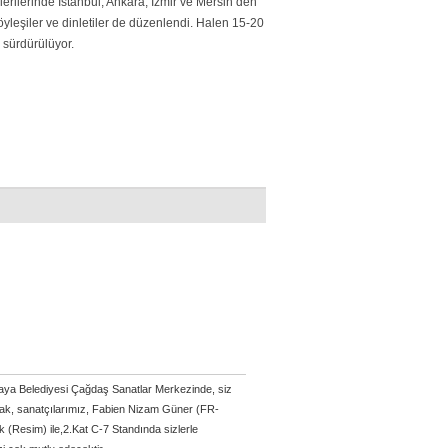
rilerinde İstanbul, Ankara, İzmir ve Mersin’den
 söyleşiler ve dinletiler de düzenlendi. Halen 15-20
 sürdürülüyor.
ya Belediyesi Çağdaş Sanatlar Merkezinde, siz
arak, sanatçılarımız, Fabien Nizam Güner (FR-
 (Resim) ile,2.Kat C-7 Standında sizlerle