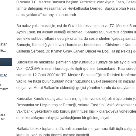
O sırada T.C. Merkez Bankası Başkan Yardımcısı olan Aydın Esen, Gazet
...
tarihte Birleşmiş Ressamlar ve Heykeltraşlar Derneği Başkanı olan Ressam
nabız yoklama” kararıyla sonuçlandı.
Bu nabız yoklaması için, eşi de Gazili bir ressam olan ve TC. Merkez Ban
Aydın Esen, bir akşam yemeği düzenledi. Sanatçılar, üniversite öğretim üye
yemekte sohbet, yıllardır değişik ortamlarda seslendirilen “çağdaş sanatl
Katar
Sonuçta, fikir birliğiyle bir vakıf kurulması benimsendi. Girişimciler Kur
e...
Gültekin Serbest, Dr. Kıymet Giray, Güven Dinçer ve Doç. Hasip Pektaş gö
Bürokratik ve hukuksal işlemlerin ağır yürüdüğü Türkiye’de altı ay gibi k
Vakfı-ÇAĞSAV’ın resmi kuruluşu ile ilgili işlemler tamamlandı. Kısa süred
saptandı. 12 Ocak 2000′de TC. Merkez Bankası Eğitim Tesisleri Konferan
ICA:
yapıldı ve hazır bulundurulan noter huzurunda vakıf senedine ilk imzalar a
u
oluşan ve Murat Balkan’ın eklendiği geçici yönetim kurulu da onaylandı
eminim
Kurucular Kurulu’nda iş adamlarının, ilgili üniversite öğretim üyelerinin
Ressamlar ve Heykeltraşlar Derneği, Ankara Enstitüsü Vakfı, Ankaralılar Va
Vakıfbank, Şekerbank gibi kuruluşların tüzel kişilik olarak veya yönetici
lara
denli kucaklayıcı anlayışla yaklaştığının bir göstergesiydi.
 bir
Haftada bir kez toplanan, düzenli oturumlarının yanı sıra ikili-üçlü çal
kuruluşu konusunda önemli mesafe kaydetti.