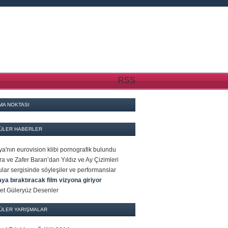
RSS
MA NOKTASI
ÜLER HABERLER
a'nın eurovision klibi pornografik bulundu
a ve Zafer Baran’dan Yıldız ve Ay Çizimleri
ar sergisinde söyleşiler ve performanslar
ya bıraktıracak film vizyona giriyor
t Güleryüz Desenler
ÜLER YARIŞMALAR