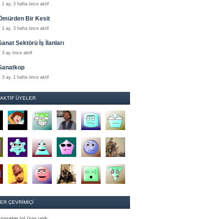
1 ay, 3 hafta önce aktif
Ömürden Bir Kesit
1 ay, 3 hafta önce aktif
Sanat Sektörü İş İlanları
3 ay önce aktif
Sanatkop
3 ay, 1 hafta önce aktif
 AKTIF ÜYELER
ER ÇEVRIMIÇI