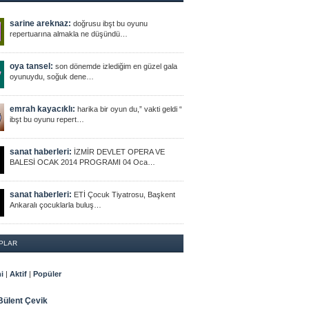
sarine areknaz:
doğrusu ibşt bu oyunu
repertuarına almakla ne düşündü…
oya tansel:
son dönemde izlediğim en güzel gala
oyunuydu, soğuk dene…
emrah kayacıklı:
harika bir oyun du,” vakti geldi “
ibşt bu oyunu repert…
sanat haberleri:
İZMİR DEVLET OPERA VE
BALESİ OCAK 2014 PROGRAMI 04 Oca…
sanat haberleri:
ETİ Çocuk Tiyatrosu, Başkent
Ankaralı çocuklarla buluş…
PLAR
i
|
Aktif
|
Popüler
Bülent Çevik