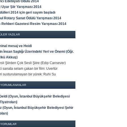
ci Edebiyatı Ödülü 2014
t Uyar Şiir Yarışması 2014
ülleri 2014 için geri sayım başladı
bul Rotary Sanat Ödülü Yarışması 2014
m Rehberi Gazetesi Resim Yarışması 2014
ÜLER YAZILAR
minal mesaj ve Heidi
n İnsan Saglığı Üzerindeki Yeri ve Önemi (Öğr.
Ülkü Akkuş)
sli Şiirden Çok Sesli Şiire (Edip Cansever)
i sanata selam çakan bir film: Uvertür
ri susturulamayan bir yürek: Ruhi Su
 YORUMLANANLAR
 Geldi (Oyun, İstanbul Büyükşehir Belediyesi
Tiyatroları)
iz (Oyun, İstanbul Büyükşehir Belediyesi Şehir
oları)
 YORUMLAR