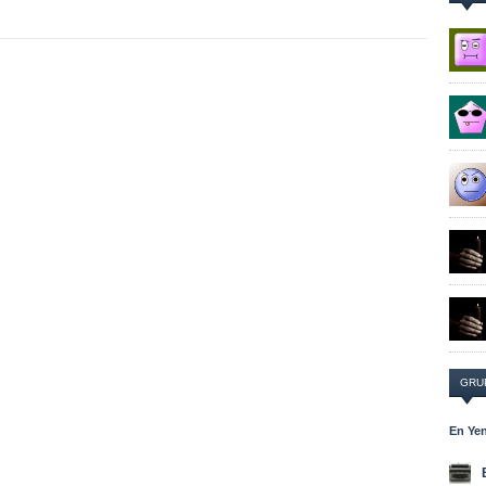
GRU
En Yen