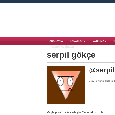
ANASAYFA
SANATLAR
»
YARIŞMA
»
TIYATRO METINLERI
»
serpil gökçe
@serpi
1 ay, 3 hafta önce akt
Paylaşım
Profil
Arkadaşlar
Groups
Forumlar