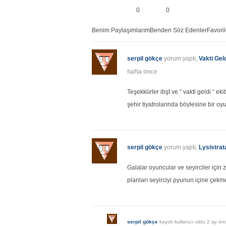
0
0
Benim Paylaşımlarım
Benden Söz Edenler
Favori
serpil gökçe
yorum yaptı,
Vakti Gel
hafta önce
Teşekkürler ibşt ve “ vakti geldi “ ek
şehir tiyatrolarında böylesine bir o
serpil gökçe
yorum yaptı,
Lysistrat
Galalar oyuncular ve seyirciler için 
planları seyirciyi pyunun içine çekm
serpil gökçe
kayıtlı kullanıcı oldu
2 ay ön