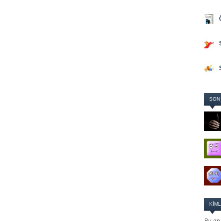
SON
KIML