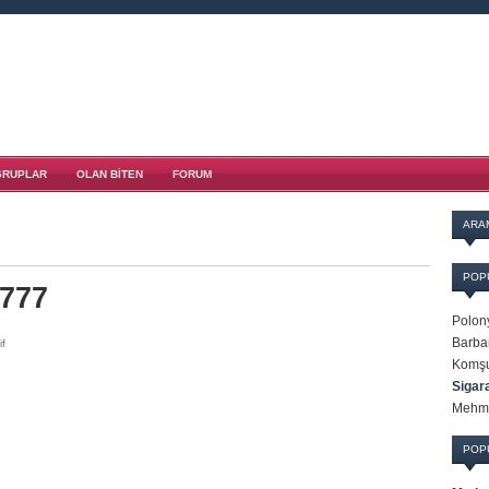
GRUPLAR
OLAN BITEN
FORUM
ARA
POP
l777
Polony
Barbar
if
Komşul
Sigara
Mehme
POP