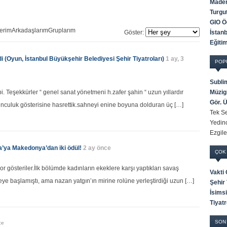
Maden
Turgu
GIO Öd
lerim
Arkadaşlarım
Gruplarım
Göster:
İstan
Eğiti
di (Oyun, İstanbul Büyükşehir Belediyesi Şehir Tiyatroları)
1 ay, 3
POP
Subli
ibi. Teşekkürler “ genel sanat yönetmeni h.zafer şahin “ uzun yıllardır
Müzigi
Gör. 
yunculuk gösterisine hasrettik.sahneyi enine boyuna dolduran üç […]
Tek Se
Yedinc
Ezgile
a’ya Makedonya’dan iki ödül!
2 ay önce
ÇOK
zor gösteriler.İlk bölümde kadınların ekeklere karşı yaptıkları savaş
Vakti
eye başlamıştı, ama nazan yatgın’ın mirine rolüne yerleştirdiği uzun […]
Şehir 
İsims
Tiyatr
SON
ce