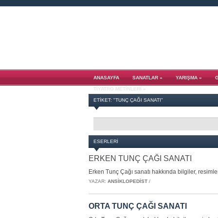
ANASAYFA
SANATLAR
»
YARIŞMA
»
TIYATRO METINLERI
»
ETIKET: "TUNÇ ÇAĞI SANATI"
ESERLERI
ERKEN TUNÇ ÇAĞI SANATI
Erken Tunç Çağı sanatı hakkında bilgiler, resimle
YAZAR:
ANSIKLOPEDIST
/
ORTA TUNÇ ÇAĞI SANATI