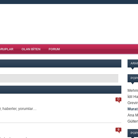
GRUPLAR
OLAN BITEN
FORUM
ARA
POP
Mehme
İdil H
0
Grevi
r, haberler, yorumlar…
Murat
Ana M
Gülte
0
POP