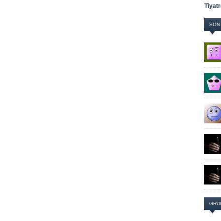
Tiyatr
SON
GRU