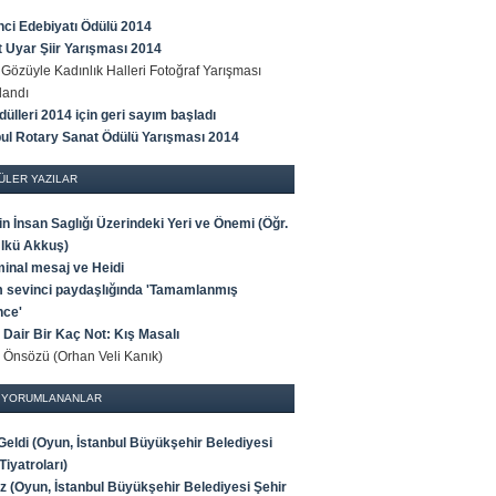
ci Edebiyatı Ödülü 2014
t Uyar Şiir Yarışması 2014
Gözüyle Kadınlık Halleri Fotoğraf Yarışması
landı
ülleri 2014 için geri sayım başladı
bul Rotary Sanat Ödülü Yarışması 2014
ÜLER YAZILAR
n İnsan Saglığı Üzerindeki Yeri ve Önemi (Öğr.
Ülkü Akkuş)
minal mesaj ve Heidi
 sevinci paydaşlığında 'Tamamlanmış
ce'
 Dair Bir Kaç Not: Kış Masalı
' Önsözü (Orhan Veli Kanık)
 YORUMLANANLAR
 Geldi (Oyun, İstanbul Büyükşehir Belediyesi
Tiyatroları)
iz (Oyun, İstanbul Büyükşehir Belediyesi Şehir