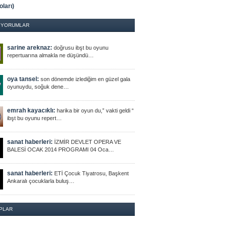
oları)
 YORUMLAR
sarine areknaz:
doğrusu ibşt bu oyunu
repertuarına almakla ne düşündü…
oya tansel:
son dönemde izlediğim en güzel gala
oyunuydu, soğuk dene…
emrah kayacıklı:
harika bir oyun du,” vakti geldi “
ibşt bu oyunu repert…
sanat haberleri:
İZMİR DEVLET OPERA VE
BALESİ OCAK 2014 PROGRAMI 04 Oca…
sanat haberleri:
ETİ Çocuk Tiyatrosu, Başkent
Ankaralı çocuklarla buluş…
PLAR