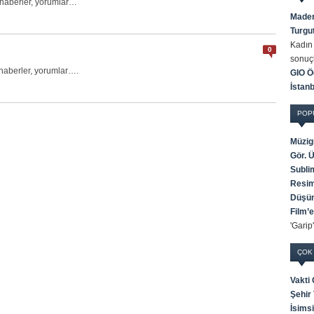
, haberler, yorumlar…
Maden
Turgu
Kadın 
0
sonuç
 haberler, yorumlar….
GIO Öd
İstan
POP
Müzigi
Gör. 
Subli
Resim
Düşün
Film’e
'Garip
ÇOK
Vakti
Şehir 
İsims