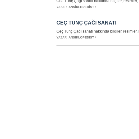
Orta Tunç Çağı sanatı hakkında bilgiler, resimler
YAZAR:
ANSIKLOPEDIST
/
GEÇ TUNÇ ÇAĞI SANATI
Geç Tunç Çağı sanatı hakkında bilgiler, resimler,
YAZAR:
ANSIKLOPEDIST
/