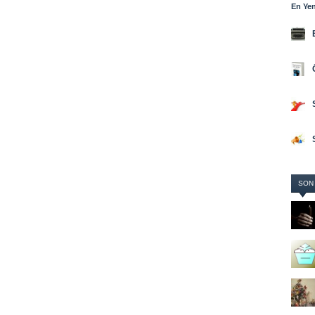
En Yen
SON