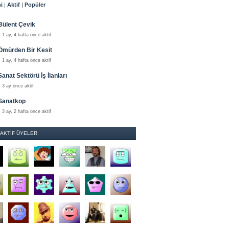
i
|
Aktif
|
Popüler
Bülent Çevik
1 ay, 4 hafta önce aktif
Ömürden Bir Kesit
1 ay, 4 hafta önce aktif
Sanat Sektörü İş İlanları
3 ay önce aktif
Sanatkop
3 ay, 2 hafta önce aktif
 AKTIF ÜYELER