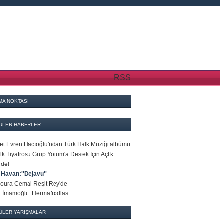
RSS
MA NOKTASI
ÜLER HABERLER
t Evren Hacıoğlu'ndan Türk Halk Müziği albümü
alk Tiyatrosu Grup Yorum'a Destek İçin Açlık
nde!
 Havan:''Dejavu''
oura Cemal Reşit Rey'de
n İmamoğlu: Hermafrodias
ÜLER YARIŞMALAR