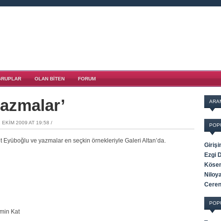
GRUPLAR
OLAN BITEN
FORUM
yazmalar’
ARA
 EKIM 2009 AT 19:58 /
POP
Eyüboğlu ve yazmalar en seçkin örnekleriyle Galeri Altan’da.
Giriş
Ezgi D
Kösem
Niloy
Ceren
POP
min Kat