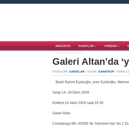
ANASAYFA
SANATLAR
»
YARIŞMA
»
TIYATRO METINLERI
»
Galeri Altan’da ‘
KATEGORI:
SANATLAR
/ YAZAR:
SANATKOP
/ TARIH 12
Bedri Rahmi Eyüboğlu, eren Eyüboğlu, Mehmet 
Sergi:14- 28 Ekim 2009
Kokteyl:14 ekim 2009 saat:18:30
Galeri Altan
Cemalpaşa Mh. 63006 Sk. Hanımeli Apt. No.2 Ze