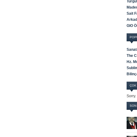
Turgu
Maden
Sait 
Arkada
GIO Öd
POP
Sanat
The C
Hz. M
Subli
Bilinç
ÇOK
Sorry.
SON