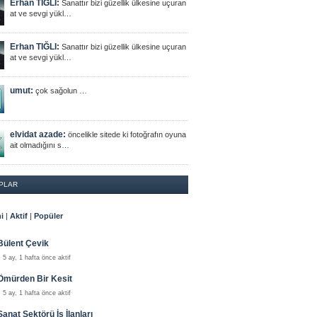
Erhan TIĞLI:
Sanattır bizi güzellik ülkesine uçuran
at ve sevgi yükl…
Erhan TIĞLI:
Sanattır bizi güzellik ülkesine uçuran
at ve sevgi yükl…
umut:
çok sağolun …
elvidat azade:
öncelikle sitede ki fotoğrafın oyuna
ait olmadığını s…
PLAR
i
|
Aktif
|
Popüler
Bülent Çevik
5 ay, 1 hafta önce aktif
Ömürden Bir Kesit
5 ay, 1 hafta önce aktif
Sanat Sektörü İş İlanları