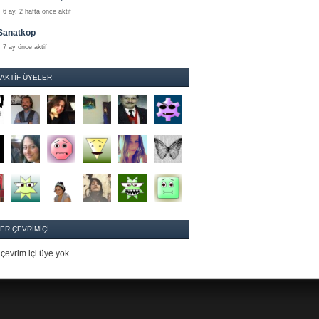
6 ay, 2 hafta önce aktif
Sanatkop
7 ay önce aktif
 AKTIF ÜYELER
ER ÇEVRIMIÇI
çevrim içi üye yok