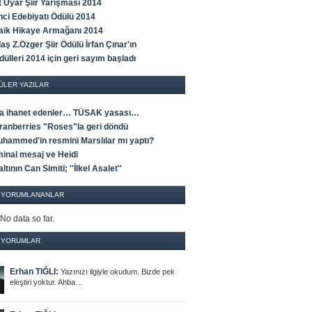
t Uyar Şiir Yarışması 2014
ci Edebiyatı Ödülü 2014
Faik Hikaye Armağanı 2014
ş Z.Özger Şiir Ödülü İrfan Çınar'ın
ülleri 2014 için geri sayım başladı
ÜLER YAZILAR
a ihanet edenler… TÜSAK yasası…
ranberries "Roses"la geri döndü
uhammed'in resmini Marslılar mı yaptı?
minal mesaj ve Heidi
altının Can Simiti; ''İlkel Asalet''
 YORUMLANANLAR
 No data so far.
 YORUMLAR
Erhan TIĞLI:
Yazınızı ilgiyle okudum. Bizde pek
eleştiri yoktur. Ahba…