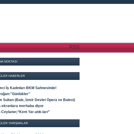
RSS
MA NOKTASI
ÜLER HABERLER
imci İş Kadınları BKM Sahnesinde!
oğan:''Günlükler''
 Sultan (Bale, İzmir Devlet Opera ve Balesi)
a ekranlara merhaba diyor
 Ceylaner,“Kent Yar-atık-ları”
ÜLER YARIŞMALAR