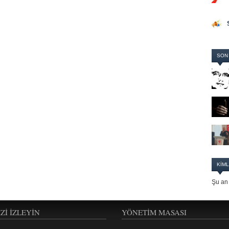
SON
KIML
Şu an 
IZI İZLEYIN
YÖNETIM MASASI