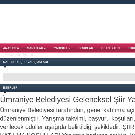
ANASAYFA
SANATLAR
»
YARIŞMA
»
GRUPLAR
OLAN BITEN
FOR
TIYATRO METINLERI
»
KATEGORI: ŞIIR YARIŞMALARI
ESERLERI
Ümraniye Belediyesi Geleneksel Şiir Y
Ümraniye Belediyesi tarafından, genel katılıma açık
düzenlenmiştir. Yarışma takvimi, başvuru koşulları
verilecek ödüller aşağıda belirtildiği şekildedir. 