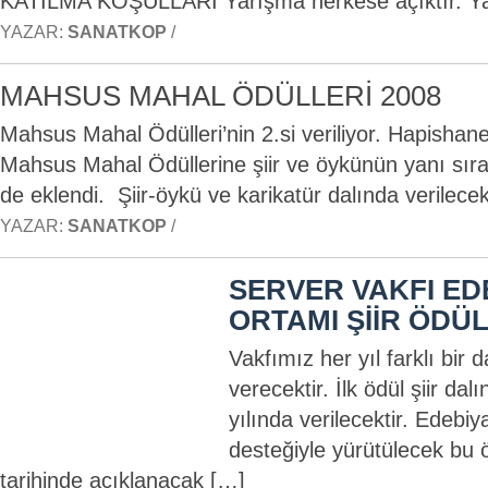
KATILMA KOŞULLARI Yarışma herkese açıktır. Y
YAZAR:
SANATKOP
/
MAHSUS MAHAL ÖDÜLLERİ 2008
Mahsus Mahal Ödülleri’nin 2.si veriliyor. Hapishane
Mahsus Mahal Ödüllerine şiir ve öykünün yanı sıra b
de eklendi. Şiir-öykü ve karikatür dalında verilec
YAZAR:
SANATKOP
/
SERVER VAKFI ED
ORTAMI ŞİİR ÖDÜL
Vakfımız her yıl farklı bir 
verecektir. İlk ödül şiir da
yılında verilecektir. Edebiy
desteğiyle yürütülecek bu 
tarihinde açıklanacak […]