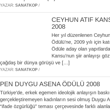
YAZAR:
SANATKOP
/
CEYHUN ATIF KAN
2008
Her yıl düzenlenen Ceyhun
Ödülü’ne, 2009 yılı için kat
Ödüle aday olan yapıtlard
Kansu’nun şiir anlayışı gö
çağdaş bir dünya görüşü ve […]
YAZAR:
SANATKOP
/
PEN DUYGU ASENA ÖDÜLÜ 2008
Türkiye’de, erkek egemen ideolojik anlayışın baskı
gerçekleştiremeyen kadınların sesi olmuş Duygu As
“ifade özgürlüğü” teması çerçevesinde farklı alanlar