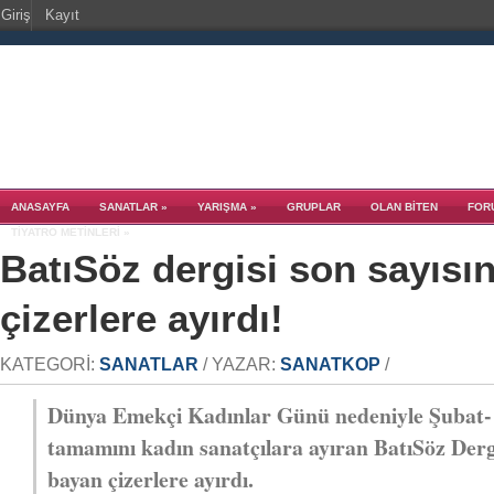
Giriş
Kayıt
ANASAYFA
SANATLAR
»
YARIŞMA
»
GRUPLAR
OLAN BITEN
FOR
TIYATRO METINLERI
»
BatıSöz dergisi son sayısın
çizerlere ayırdı!
KATEGORI:
SANATLAR
/ YAZAR:
SANATKOP
/
Dünya Emekçi Kadınlar Günü nedeniyle Şubat- 
tamamını kadın sanatçılara ayıran BatıSöz Dergi
bayan çizerlere ayırdı.