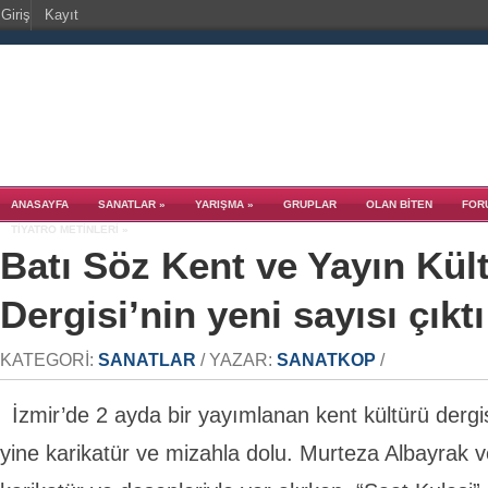
Giriş
Kayıt
ANASAYFA
SANATLAR
»
YARIŞMA
»
GRUPLAR
OLAN BITEN
FOR
TIYATRO METINLERI
»
Batı Söz Kent ve Yayın Kül
Dergisi’nin yeni sayısı çıktı
KATEGORI:
SANATLAR
/ YAZAR:
SANATKOP
/
İzmir’de 2 ayda bir yayımlanan kent kültürü dergi
yine karikatür ve mizahla dolu. Murteza Albayrak v