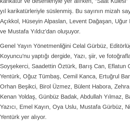
karikatür ve desenleriyle yer alırken, “Saat Kulesi”
yıl karikatürleriyle süslenmiş. Bu sayının mizah say
Açıkkol, Hüseyin Alpaslan, Levent Dağaşan, Uğu
ve Mustafa Yıldız’dan oluşuyor.
Genel Yayın Yönetmenliğini Celal Gürbüz, Editörl
Koyuncu’nu yaptığı dergide, Yazı, şiir, ve fotoğrafl
Soyşekerci, Saadettin Öztürk, Barış Can, Eflatu
Yentürk, Oğuz Tümbaş, Cemil Kanca, Ertuğrul Bar
Orhan Beşikci, Birol Üzmez, Bülent Habora, Zehr
Kenan Yoldaş, Günbüz Badak, Abdullah Yılmaz, B
Yazıcı, Emel Kayın, Oya Uslu, Mustafa Gürbüz, N
Yentürk yer alıyor.