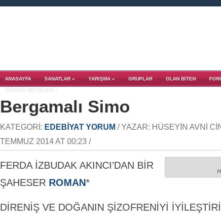
ANASAYFA
SANATLAR
»
YARIŞMA
»
GRUPLAR
OLAN BITEN
FOR
TIYATRO METINLERI
»
Bergamalı Simo
KATEGORI:
EDEBIYAT YORUM
/ YAZAR: HÜSEYIN AVNI Cİ
TEMMUZ 2014 AT 00:23 /
FERDA İZBUDAK AKINCI’DAN BİR
H
ŞAHESER
ROMAN
*
DİRENİŞ VE DOĞANIN ŞİZOFRENİYİ İYİLEŞTİR