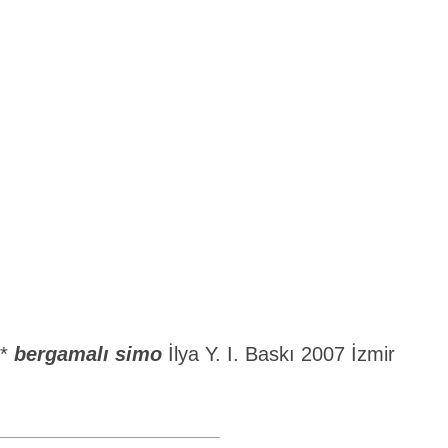
*
b
ergamalı simo
İlya Y. I. Baskı 2007 İzmir