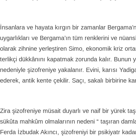
İnsanlara ve hayata kırgın bir zamanlar Bergama’nı
uygarlıkları ve Bergama’ın tüm renklerini ve nüans
olarak zihnine yerleştiren Simo, ekonomik kriz or
terlikçi dükkânını kapatmak zorunda kalır. Bunun ya
nedeniyle şizofreniye yakalanır. Evini, karısı Yadig
ederek, antik kente çekilir. Saçı, sakalı birbirine ka
Zira şizofreniye müsait duyarlı ve naif bir yürek taş
sükûta mahkûm olmalarının nedeni “ taşıran damla”
Ferda İzbudak Akıncı, şizofreniyi bir psikiyatr kadar