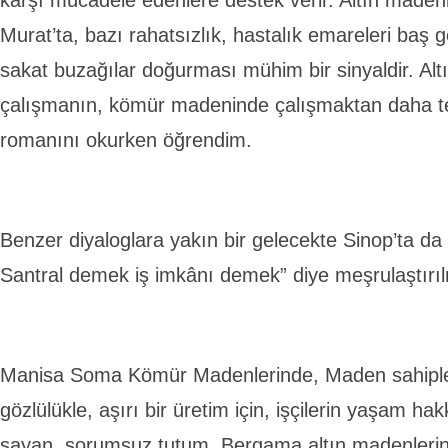
karşı mücadele edenlere destek verir. Altın madeni
Murat’ta, bazı rahatsızlık, hastalık emareleri baş gö
sakat buzağılar doğurması mühim bir sinyaldir. Al
çalışmanın, kömür madeninde çalışmaktan daha te
romanını okurken öğrendim.
Benzer diyaloglara yakın bir gelecekte Sinop’ta da 
Santral demek iş imkânı demek” diye meşrulaştırıl
Manisa Soma Kömür Madenlerinde, Maden sahipler
gözlülükle, aşırı bir üretim için, işçilerin yaşam hak
sayan, sorumsuz tutum, Bergama altın madenlerin