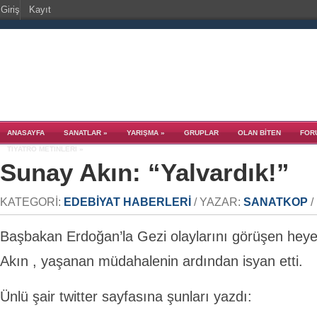
Giriş
Kayıt
ANASAYFA
SANATLAR
»
YARIŞMA
»
GRUPLAR
OLAN BITEN
FOR
TIYATRO METINLERI
»
Sunay Akın: “Yalvardık!”
KATEGORI:
EDEBIYAT HABERLERI
/ YAZAR:
SANATKOP
/
Başbakan Erdoğan’la Gezi olaylarını görüşen heye
Akın , yaşanan müdahalenin ardından isyan etti.
Ünlü şair twitter sayfasına şunları yazdı: