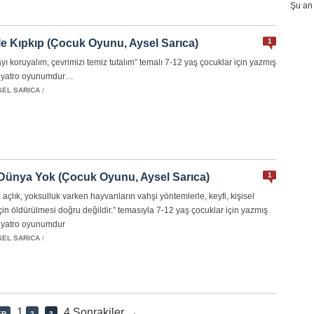
Şu an 
le Kıpkıp (Çocuk Oyunu, Aysel Sarıca)
1
ı koruyalım, çevrimizi temiz tutalım” temalı 7-12 yaş çocuklar için yazmış
iyatro oyunumdur…
SEL SARICA
/
Dünya Yok (Çocuk Oyunu, Aysel Sarıca)
1
açlık, yoksulluk varken hayvanların vahşi yöntemlerle, keyfi, kişisel
 için öldürülmesi doğru değildir.” temasıyla 7-12 yaş çocuklar için yazmış
iyatro oyunumdur
SEL SARICA
/
1
4 Sonrakiler →
ER
2
3