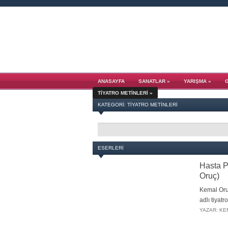
ANASAYFA
SANATLAR
»
YARIŞMA
»
TIYATRO METINLERI
»
KATEGORI: TIYATRO METINLERI
ESERLERI
Hasta P
Oruç)
Kemal Oru
adlı tiyat
YAZAR: KE