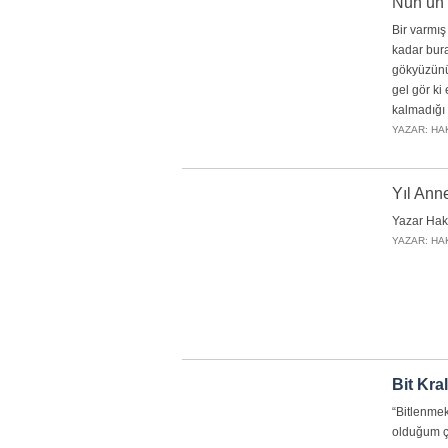
Nuh’un 
Bir varmı
kadar bura
gökyüzünü
gel gör ki
kalmadığı 
YAZAR: HA
Yıl Ann
Yazar Hak
YAZAR: HA
Bit Kra
“Bitlenmek
olduğum 