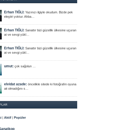
Erhan TIĞLI:
Yazınızı ilgiyle okudum. Bizde pek
eleştiri yoktur. Ahba…
Erhan TIĞLI:
Sanattır bizi güzellik ülkesine uçuran
at ve sevgi yükl…
Erhan TIĞLI:
Sanattır bizi güzellik ülkesine uçuran
at ve sevgi yükl…
umut:
çok sağolun …
elvidat azade:
öncelikle sitede ki fotoğrafın oyuna
ait olmadığını s…
PLAR
i
|
Aktif
|
Popüler
Sanatkop