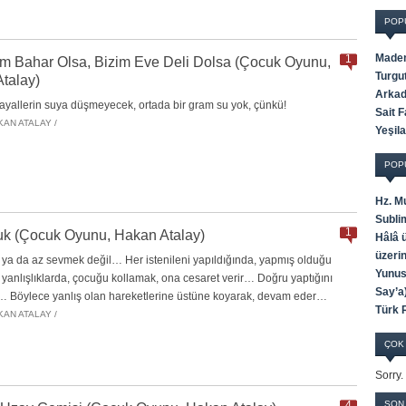
POP
Maden
1
m Bahar Olsa, Bizim Eve Deli Dolsa (Çocuk Oyunu,
Turgu
talay)
Arkada
ayallerin suya düşmeyecek, ortada bir gram su yok, çünkü!
Sait 
KAN ATALAY /
Yeşila
POP
Hz. M
Subli
1
uk (Çocuk Oyunu, Hakan Atalay)
Hâlâ 
üzerin
 ya da az sevmek değil… Her istenileni yapıldığında, yapmış olduğu
Yunus
 yanlışlıklarda, çocuğu kollamak, ona cesaret verir… Doğru yaptığını
Say’a
 Böylece yanlış olan hareketlerine üstüne koyarak, devam eder…
Türk 
KAN ATALAY /
ÇOK
Sorry.
4
SON