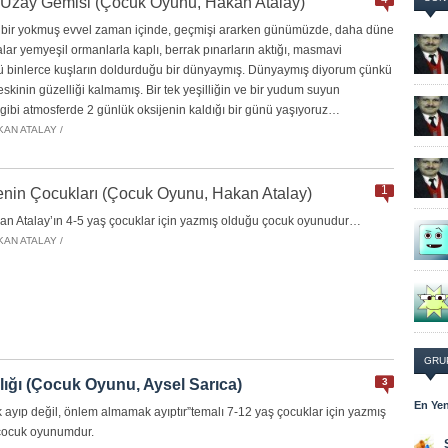
Uzay Gemisi (Çocuk Oyunu, Hakan Atalay)
ş bir yokmuş evvel zaman içinde, geçmişi ararken günümüzde, daha düne
lar yemyeşil ormanlarla kaplı, berrak pınarların aktığı, masmavi
 binlerce kuşların doldurduğu bir dünyaymış. Dünyaymış diyorum çünkü
 eskinin güzelliği kalmamış. Bir tek yeşilliğin ve bir yudum suyun
gibi atmosferde 2 günlük oksijenin kaldığı bir günü yaşıyoruz…
KAN ATALAY /
1
enin Çocukları (Çocuk Oyunu, Hakan Atalay)
an Atalay’ın 4-5 yaş çocuklar için yazmış olduğu çocuk oyunudur…
KAN ATALAY /
GRU
llığı (Çocuk Oyunu, Aysel Sarıca)
3
En Yen
 ayıp değil, önlem almamak ayıptır”temalı 7-12 yaş çocuklar için yazmış
çocuk oyunumdur.