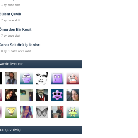
1 ay önce aktif
Bülent Çevik
7 ay önce aktif
Ömürden Bir Kesit
7 ay önce aktif
Sanat Sektörü İş İlanları
8 ay, 1 hafta önce aktif
 AKTIF ÜYELER
ER ÇEVRIMIÇI