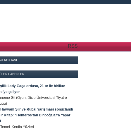
RSS
MA NOKTASI
ÜLER HABERLER
şilik Lady Gaga ordusu, 21 tır ile birlikte
e’ye geliyor
eme Git (Oyun, Dicle Üniversitesi Tiyatro
luğu)
Hayyam Şiir ve Rubai Yarışması sonuçlandı
Bir Kitap: “Homeros’tan Binboğalar’a Yaşar
l
Temel: Kentin Yüzleri