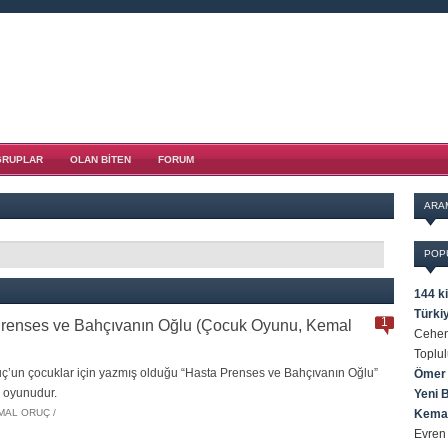
GRUPLAR
OLAN BITEN
FORUM
ARA
POP
144 ki
Türkiy
1
renses ve Bahçıvanın Oğlu (Çocuk Oyunu, Kemal
Cehenn
Toplu
ç’un çocuklar için yazmış olduğu “Hasta Prenses ve Bahçıvanın Oğlu”
Ömer 
ro oyunudur.
Yeni 
MAL ORUÇ /
Kema
Evren 