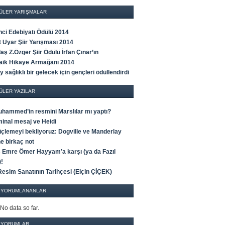
ÜLER YARIŞMALAR
ci Edebiyatı Ödülü 2014
t Uyar Şiir Yarışması 2014
ş Z.Özger Şiir Ödülü İrfan Çınar’ın
Faik Hikaye Armağanı 2014
y sağlıklı bir gelecek için gençleri ödüllendirdi
ÜLER YAZILAR
uhammed’in resmini Marslılar mı yaptı?
minal mesaj ve Heidi
üçlemeyi bekliyoruz: Dogville ve Manderlay
e birkaç not
 Emre Ömer Hayyam’a karşı (ya da Fazıl
)!
Resim Sanatının Tarihçesi (Elçin ÇİÇEK)
 YORUMLANANLAR
 No data so far.
 YORUMLAR