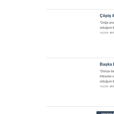
Çöpiş i
“Doğa anay
olduğum t
YAZAR:
AY
Başka 
“Dünya da 
ihtiraslar
olduğum t
YAZAR:
AY
← ÖNCEKIL