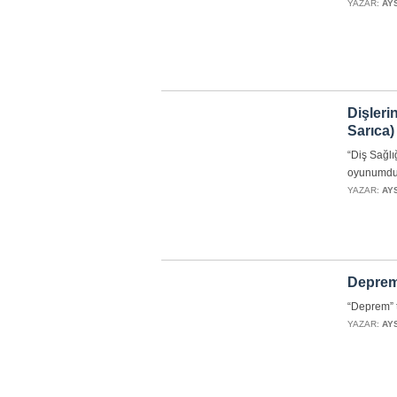
YAZAR:
AY
Dişler
Sarıca)
“Diş Sağl
oyunumdu
YAZAR:
AY
Deprem
“Deprem” 
YAZAR:
AY