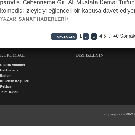
parodisi Cehenneme Git. Ali Mustafa Kemal Tut’un 
komedisi izleyiciyi eğlenceli bir kabusa davet ediyor
YAZAR:
SANAT HABERLERI
/
1
4 5
…
40 Sonrak
← ÖNCEKILER
2
3
KURUMSAL
BIZI İZLEYIN
Gizlilik Bildirimi
Hakkımızda
İletişim
Kullanım Koşulları
Reklam
Telif Hakları
Copyright © 2008-2