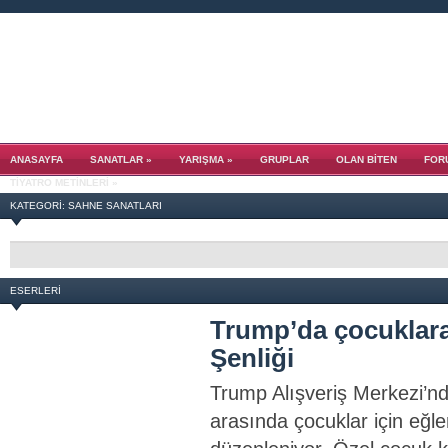
ANASAYFA
SANATLAR
»
YARIŞMA
»
GRUPLAR
OLAN BITEN
FOR
TIYATRO METINLERI
»
KATEGORI: SAHNE SANATLARI
ESERLERI
Trump’da çocuklara
Şenliği
Trump Alışveriş Merkezi’nd
arasında çocuklar için eğlen