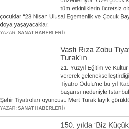
düzenleniyor. Özel çocuk 
tüm etkinliklerin ücretsiz o
çocuklar “23 Nisan Ulusal Egemenlik ve Çocuk B
doya yaşayacaklar.
YAZAR:
SANAT HABERLERI
/
Vasfi Rıza Zobu Tiya
Turak’ın
21. Yüzyıl Eğitim ve Kültür 
vererek gelenekselleştirdiğ
Tiyatro Ödülü’ne bu yıl K
başarısı nedeniyle İstanbu
Şehir Tiyatroları oyuncusu Mert Turak layık görüld
YAZAR:
SANAT HABERLERI
/
150. yılda ‘Biz Küç