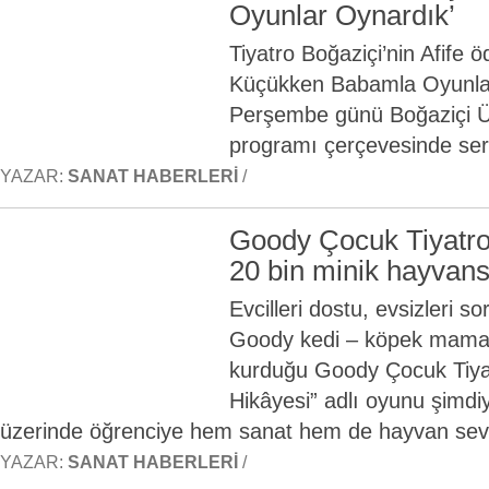
Oyunlar Oynardık’
Tiyatro Boğaziçi’nin Afife ö
Küçükken Babamla Oyunlar
Perşembe günü Boğaziçi Üni
programı çerçevesinde ser
YAZAR:
SANAT HABERLERI
/
Goody Çocuk Tiyatrosu
20 bin minik hayvan
Evcilleri dostu, evsizleri 
Goody kedi – köpek mamala
kurduğu Goody Çocuk Tiyat
Hikâyesi” adlı oyunu şimdi
üzerinde öğrenciye hem sanat hem de hayvan sevg
YAZAR:
SANAT HABERLERI
/